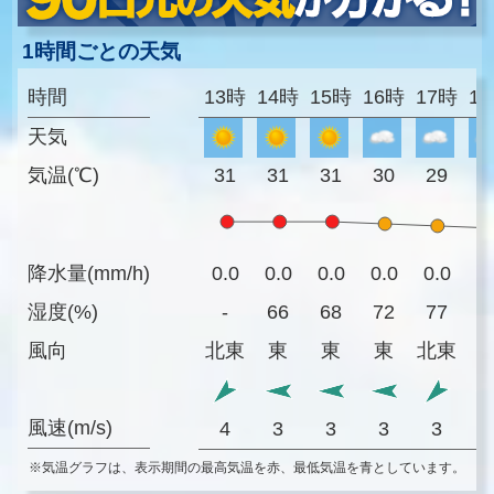
1時間ごとの天気
時間
13時
14時
15時
16時
17時
1
天気
気温(℃)
31
31
31
30
29
2
降水量(mm/h)
0.0
0.0
0.0
0.0
0.0
0
湿度(%)
-
66
68
72
77
8
風向
北東
東
東
東
北東
風速(m/s)
4
3
3
3
3
※気温グラフは、表示期間の最高気温を赤、最低気温を青としています。