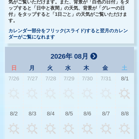
気がご覧いただけます。また、背景が「白色の日付」をタ
ップすると「日中と夜間」の天気、背景が「グレーの日
付」をタップすると「1日ごと」の天気がご覧いただけま
す。
カレンダー部分をフリック(スライド)すると翌月のカレン
ダーがご覧になれます
2026年 08月
日
月
火
水
木
金
土
7/26
7/27
7/28
7/29
7/30
7/31
8/1
3
8/2
8/3
8/4
8/5
8/6
8/7
8/8
2