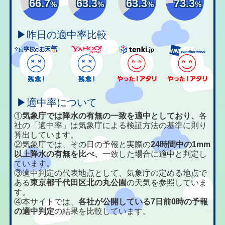
66.7
63.3
63.3
73.3
%
%
%
%
▶昨日の適中率比較
▶適中率について
①
気象庁では降水の有無の一致を適中としており、
各
社の「適中率」は気象庁による検証方法の基準に則り
算出しています。
②気象庁では、その日の予報と実際の
24時間中の1mm
以上降水の有無を比べ、
一致した場合に適中と判定し
ています。
③適中判定の代表地点として、気象庁の定める地点で
ある
東京都千代田区北の丸公園
の天気を参照していま
す。
④本サイトでは、
各社が公開している7日前0時の予報
の適中判定
の結果を比較しています。