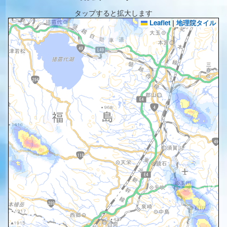
タップすると拡大します
Leaflet
|
地理院タイル