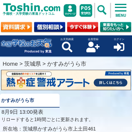
予備校・大学受験の東進ドットコム
MENU
お天気検索
会員登録
ログイン
Produced by 東進
Home
>
茨城県
>
かすみがうら市
かすみがうら市
8月9日 13:00発表
リロードすると1時間ごとに更新されます。
所在地：
茨城県かすみがうら市上土田461