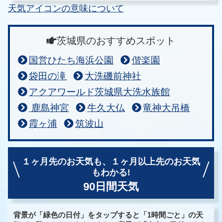
天気アイコンの意味について
茨城県のおすすめスポット
国営ひたち海浜公園
偕楽園
袋田の滝
大洗磯前神社
アクアワールド茨城県大洗水族館
鹿島神宮
牛久大仏
竜神大吊橋
霞ヶ浦
筑波山
１ヶ月先のお天気も、
１ヶ月以上先のお天気
もわかる!
90日間天気
背景が「緑色の日付」をタップすると「1時間ごと」の天