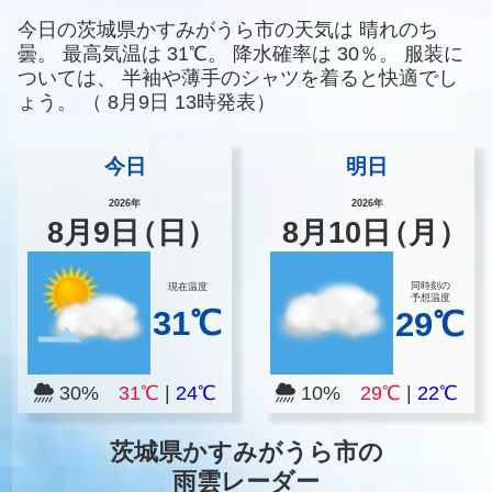
今日の茨城県かすみがうら市の天気は
晴れのち
曇。
最高気温は
31℃。
降水確率は
30％。
服装に
ついては、
半袖や薄手のシャツを着ると快適でし
ょう。
（
8月9日 13時発表）
今日
明日
2026年
2026年
8
月
9
日
（日）
8
月
10
日
（月）
同時刻の
現在温度
予想温度
31℃
29℃
30%
31℃
|
24℃
10%
29℃
|
22℃
茨城県かすみがうら市の
雨雲レーダー