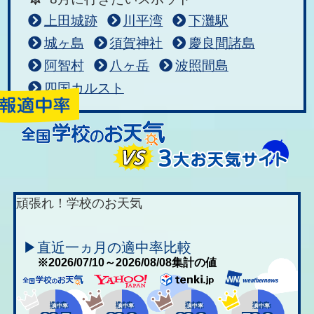
上田城跡
川平湾
下灘駅
城ヶ島
須賀神社
慶良間諸島
阿智村
八ヶ岳
波照間島
四国カルスト
頑張れ！学校のお天気
▶直近一ヵ月の適中率比較
※2026/07/10～2026/08/08集計の値
適中率
適中率
適中率
適中率