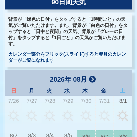
90日間天気
背景が「緑色の日付」をタップすると「1時間ごと」の天
気がご覧いただけます。また、背景が「白色の日付」をタ
ップすると「日中と夜間」の天気、背景が「グレーの日
付」をタップすると「1日ごと」の天気がご覧いただけま
す。
カレンダー部分をフリック(スライド)すると翌月のカレン
ダーがご覧になれます
2026年 08月
日
月
火
水
木
金
土
7/26
7/27
7/28
7/29
7/30
7/31
8/1
3
8/2
8/3
8/4
8/5
8/6
8/7
8/8