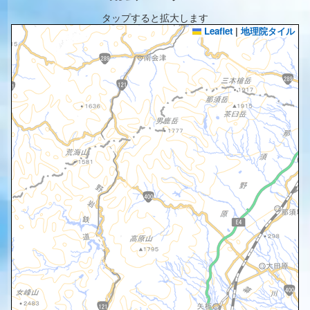
タップすると拡大します
Leaflet
|
地理院タイル