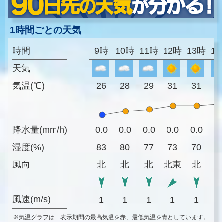
1時間ごとの天気
時間
9時
10時
11時
12時
13時
1
天気
気温(℃)
26
28
29
31
31
3
降水量(mm/h)
0.0
0.0
0.0
0.0
0.0
0
湿度(%)
83
80
77
73
70
6
風向
北
北
北
北東
北
風速(m/s)
1
1
1
1
1
※気温グラフは、表示期間の最高気温を赤、最低気温を青としています。