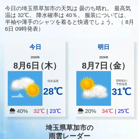
今日の埼玉県草加市の天気は
曇のち晴れ。
最高気
温は
32℃。
降水確率は
40％。
服装については、
半袖や薄手のシャツを着ると快適でしょう。
（
8月
6日 09時発表）
今日
明日
2026年
2026年
8
月
6
日
（木）
8
月
7
日
（金）
同時刻の
現在温度
予想温度
28℃
31℃
40%
32℃
|
23℃
20%
34℃
|
25℃
埼玉県草加市の
雨雲レーダー