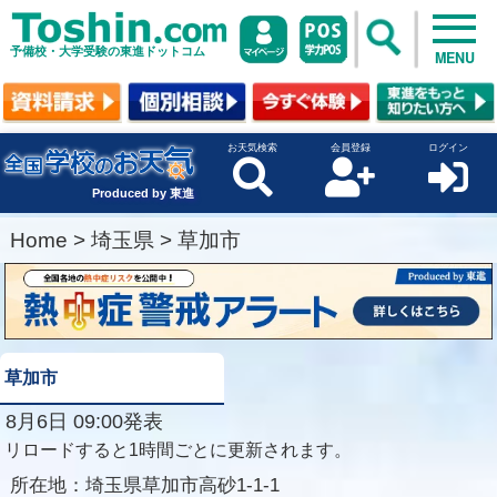
予備校・大学受験の東進ドットコム
MENU
お天気検索
会員登録
ログイン
Produced by 東進
Home
>
埼玉県
>
草加市
草加市
8月6日 09:00発表
リロードすると1時間ごとに更新されます。
所在地：
埼玉県草加市高砂1-1-1