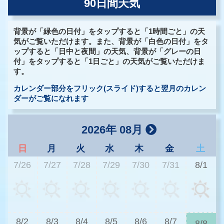
90日間天気
背景が「緑色の日付」をタップすると「1時間ごと」の天
気がご覧いただけます。また、背景が「白色の日付」をタ
ップすると「日中と夜間」の天気、背景が「グレーの日
付」をタップすると「1日ごと」の天気がご覧いただけま
す。
カレンダー部分をフリック(スライド)すると翌月のカレン
ダーがご覧になれます
2026年 08月
日
月
火
水
木
金
土
7/26
7/27
7/28
7/29
7/30
7/31
8/1
3
8/2
8/3
8/4
8/5
8/6
8/7
8/8