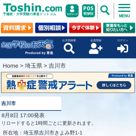
予備校・大学受験の東進ドットコム
MENU
お天気検索
会員登録
ログイン
Produced by 東進
Home
>
埼玉県
>
吉川市
吉川市
8月8日 17:00発表
リロードすると1時間ごとに更新されます。
所在地：
埼玉県吉川市きよみ野1-1