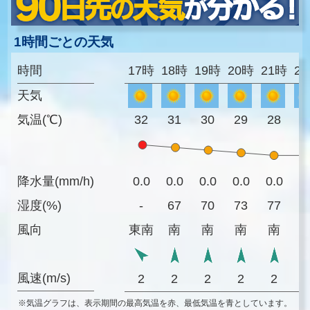
1時間ごとの天気
時間
17時
18時
19時
20時
21時
2
天気
気温(℃)
32
31
30
29
28
2
降水量(mm/h)
0.0
0.0
0.0
0.0
0.0
0
湿度(%)
-
67
70
73
77
8
風向
東南
南
南
南
南
風速(m/s)
2
2
2
2
2
※気温グラフは、表示期間の最高気温を赤、最低気温を青としています。