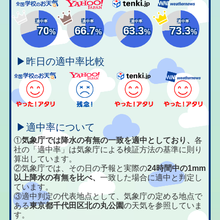
適中率
適中率
適中率
適中率
70
66.7
63.3
73.3
%
%
%
%
▶昨日の適中率比較
▶適中率について
①
気象庁では降水の有無の一致を適中としており、
各
社の「適中率」は気象庁による検証方法の基準に則り
算出しています。
②気象庁では、その日の予報と実際の
24時間中の1mm
以上降水の有無を比べ、
一致した場合に適中と判定し
ています。
③適中判定の代表地点として、気象庁の定める地点で
ある
東京都千代田区北の丸公園
の天気を参照していま
す。