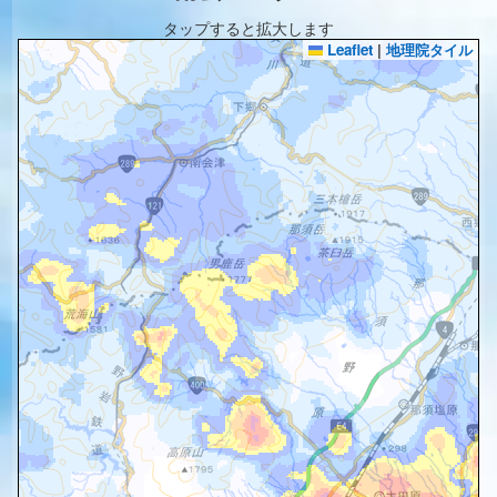
タップすると拡大します
Leaflet
|
地理院タイル