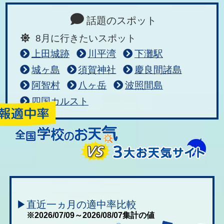
話題のスポット
8月に行きたいスポット
上田城跡
川平湾
下灘駅
城ヶ島
須賀神社
慶良間諸島
阿智村
八ヶ岳
波照間島
四国カルスト
▶直近一ヵ月の適中率比較
※2026/07/09～2026/08/07集計の値