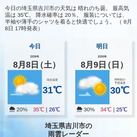
今日の埼玉県吉川市の天気は
晴れのち曇。
最高気
温は
35℃。
降水確率は
20％。
服装については、
半袖や薄手のシャツを着ると快適でしょう。
（
8月
8日 17時発表）
今日
明日
2026年
2026年
8
月
8
日
（土）
8
月
9
日
（日）
同時刻の
現在温度
予想温度
31℃
30℃
20%
35℃
|
26℃
30%
34℃
|
25℃
埼玉県吉川市の
雨雲レーダー