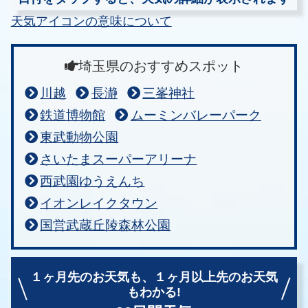
天気アイコンの意味について
埼玉県のおすすめスポット
川越
長瀞
三峯神社
鉄道博物館
ムーミンバレーパーク
東武動物公園
さいたまスーパーアリーナ
西武園ゆうえんち
イオンレイクタウン
国営武蔵丘陵森林公園
１ヶ月先のお天気も、
１ヶ月以上先のお天気
もわかる!