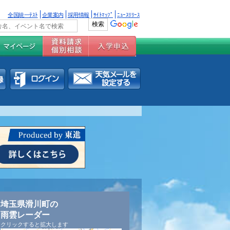
全国統一ﾃｽﾄ
企業案内
採用情報
ｻｲﾄﾏｯﾌﾟ
ﾆｭｰｽﾘﾘｰｽ
埼玉県滑川町の
雨雲レーダー
クリックすると拡大します