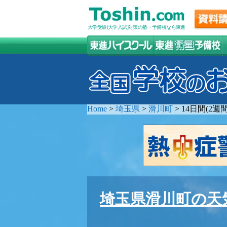
大学受験(大学入試)対策の塾・予備校なら東進
Home
>
埼玉県
>
滑川町
>
14日間(2
埼玉県滑川町の天