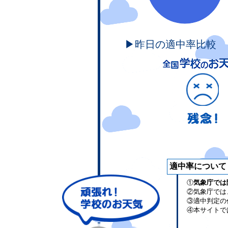
▶昨日の適中率比較
適中率について
①
気象庁では
②気象庁では
③適中判定の
④本サイトで