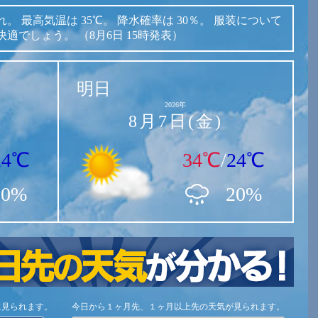
れ。
最高気温は
35℃。
降水確率は
30％。
服装について
快適でしょう。
（8月6日 15時発表）
明日
2026年
8月7日(金)
24℃
34℃
/
24℃
30%
20%
に見られます。
今日から１ヶ月先、１ヶ月以上先の天気が見られます。