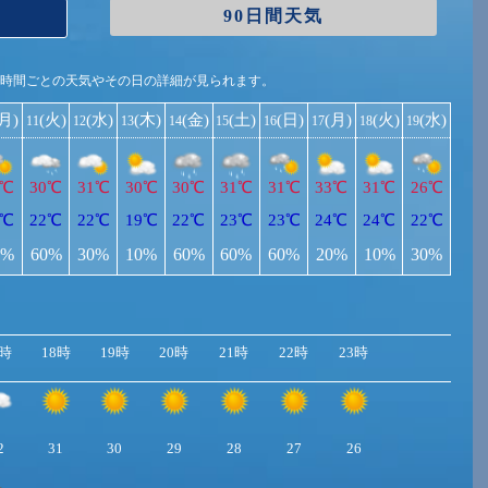
90日間天気
1時間ごとの天気やその日の詳細が見られます。
(月)
(火)
(水)
(木)
(金)
(土)
(日)
(月)
(火)
(水)
11
12
13
14
15
16
17
18
19
1℃
30℃
31℃
30℃
30℃
31℃
31℃
33℃
31℃
26℃
0℃
22℃
22℃
19℃
22℃
23℃
23℃
24℃
24℃
22℃
0%
60%
30%
10%
60%
60%
60%
20%
10%
30%
7時
18時
19時
20時
21時
22時
23時
2
31
30
29
28
27
26