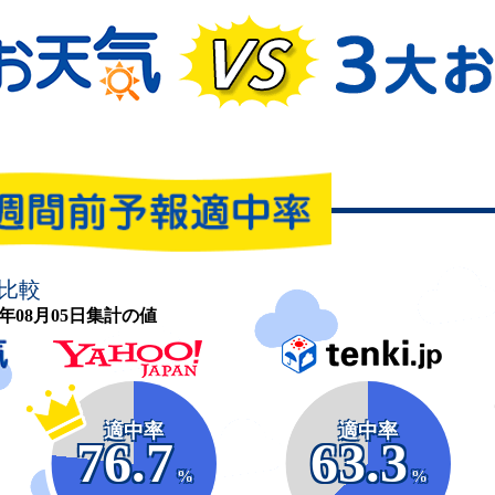
比較
26年08月05日集計の値
適中率
適中率
76.7
63.3
%
%