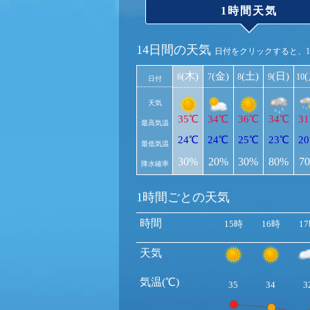
1時間天気
14日間の天気
日付をクリックすると、
(木)
(金)
(土)
(日)
6
7
8
9
10
日付
天気
35℃
34℃
36℃
34℃
3
最高気温
24℃
24℃
25℃
23℃
2
最低気温
30%
20%
30%
80%
7
降水確率
1時間ごとの天気
時間
15時
16時
1
天気
気温(℃)
35
34
3