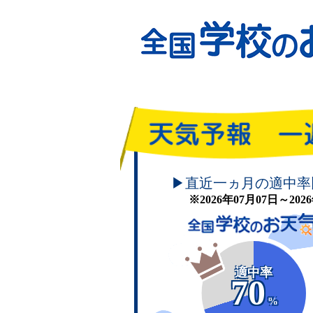
頑張れ！学校のお天気
▶直近一ヵ月の適中率
※2026年07月07日～20
適中率
70
%