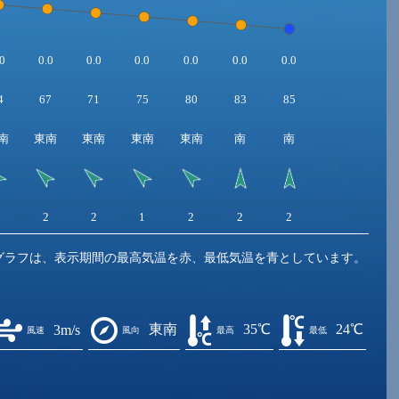
0
0.0
0.0
0.0
0.0
0.0
0.0
4
67
71
75
80
83
85
南
東南
東南
東南
東南
南
南
2
2
2
1
2
2
2
グラフは、表示期間の最高気温を赤、最低気温を青としています。
東南
35℃
24℃
3m/s
風速
風向
最高
最低