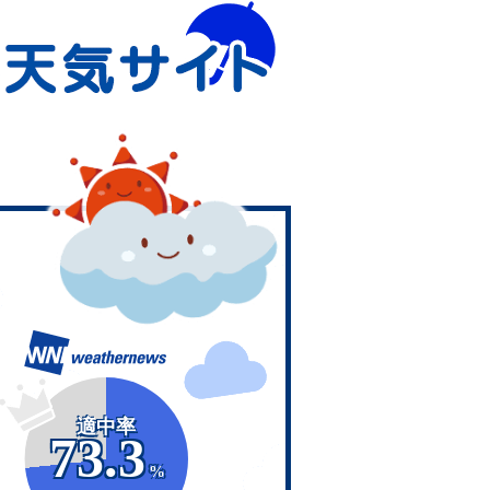
適中率
73.3
%