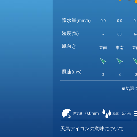
降水量(mm/h)
0.0
0.0
0.
湿度(%)
-
63
6
風向き
東南
東南
東
風速(m/s)
3
3
※気温
0.0mm
63%
降水量
湿度
天気アイコンの意味について