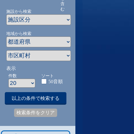
含
む
施設から検索
地域から検索
表示
件数
ソート
50音順
以上の条件で検索する
検索条件をクリア