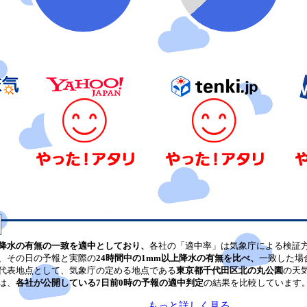
降水の有無の一致を適中としており、
各社の「適中率」は気象庁による検証
、その日の予報と実際の
24時間中の1mm以上降水の有無を比べ、
一致した場
代表地点として、気象庁の定める地点である
東京都千代田区北の丸公園
の天
は、
各社が公開している7日前0時の予報の適中判定
の結果を比較しています
もっと詳しく見る