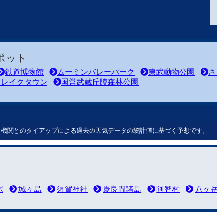
ポット
鉄道博物館
ムーミンバレーパーク
東武動物公園
さ
ンレイクタウン
国営武蔵丘陵森林公園
ート機関とのタイアップによる過去の天気データの統計値に基づく予想です。
駅
城ヶ島
須賀神社
慶良間諸島
阿智村
八ヶ