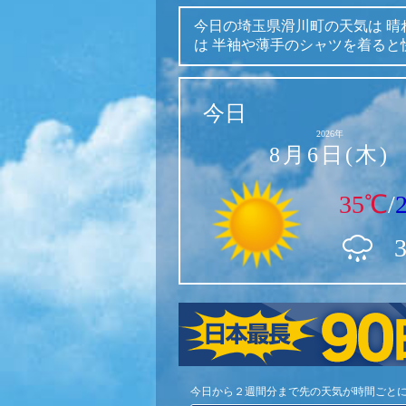
今日の埼玉県滑川町の天気は
晴
は
半袖や薄手のシャツを着ると
今日
2026年
8月6日(木)
35℃
/
今日から２週間分まで先の天気が時間ごと