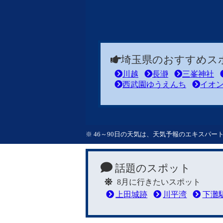
埼玉県のおすすめス
川越
長瀞
三峯神社
西武園ゆうえんち
イオ
※ 46～90日の天気は、天気予報のエキスパ
話題のスポット
8月に行きたいスポット
上田城跡
川平湾
下灘