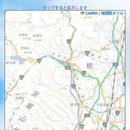
タップすると拡大します
Leaflet
|
地理院タイル