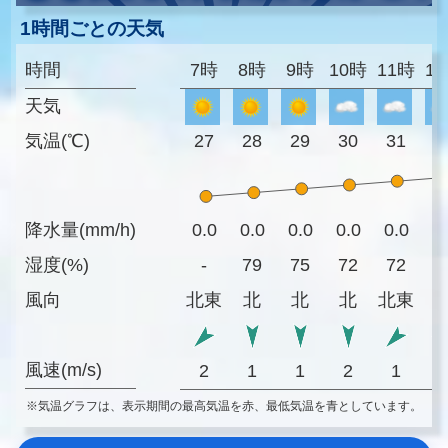
1時間ごとの天気
時間
7時
8時
9時
10時
11時
1
天気
気温(℃)
27
28
29
30
31
3
降水量(mm/h)
0.0
0.0
0.0
0.0
0.0
0
湿度(%)
-
79
75
72
72
7
風向
北東
北
北
北
北東
風速(m/s)
2
1
1
2
1
※気温グラフは、表示期間の最高気温を赤、最低気温を青としています。