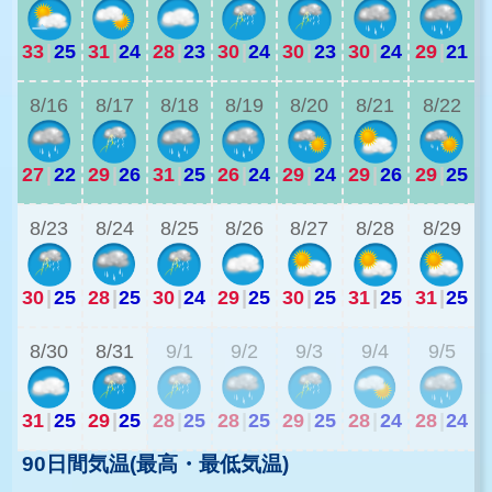
33
|
25
31
|
24
28
|
23
30
|
24
30
|
23
30
|
24
29
|
21
2
8/16
8/17
8/18
8/19
8/20
8/21
8/22
27
|
22
29
|
26
31
|
25
26
|
24
29
|
24
29
|
26
29
|
25
2
8/23
8/24
8/25
8/26
8/27
8/28
8/29
30
|
25
28
|
25
30
|
24
29
|
25
30
|
25
31
|
25
31
|
25
2
8/30
8/31
9/1
9/2
9/3
9/4
9/5
31
|
25
29
|
25
28
|
25
28
|
25
29
|
25
28
|
24
28
|
24
90日間気温(最高・最低気温)