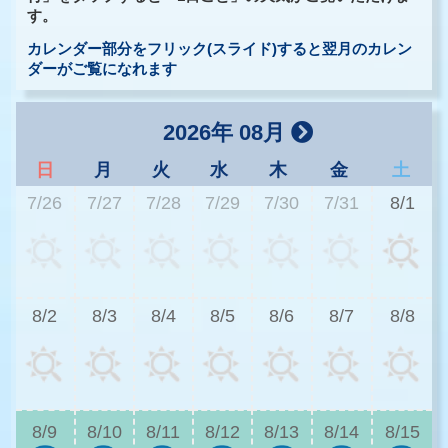
す。
カレンダー部分をフリック(スライド)すると翌月のカレン
ダーがご覧になれます
2026年 08月
日
月
火
水
木
金
土
7/26
7/27
7/28
7/29
7/30
7/31
8/1
3
8/2
8/3
8/4
8/5
8/6
8/7
8/8
2
8/9
8/10
8/11
8/12
8/13
8/14
8/15