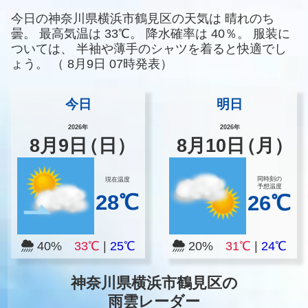
今日の神奈川県横浜市鶴見区の天気は
晴れのち
曇。
最高気温は
33℃。
降水確率は
40％。
服装に
ついては、
半袖や薄手のシャツを着ると快適でし
ょう。
（
8月9日 07時発表）
今日
明日
2026年
2026年
8
月
9
日
（日）
8
月
10
日
（月）
同時刻の
現在温度
予想温度
28℃
26℃
40%
33℃
|
25℃
20%
31℃
|
24℃
神奈川県横浜市鶴見区の
雨雲レーダー