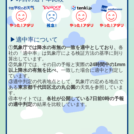
▶適中率について
①
気象庁では降水の有無の一致を適中としており、
各
社の「適中率」は気象庁による検証方法の基準に則り
算出しています。
②気象庁では、その日の予報と実際の
24時間中の1mm
以上降水の有無を比べ、
一致した場合に適中と判定し
ています。
③適中判定の代表地点として、気象庁の定める地点で
ある
東京都千代田区北の丸公園
の天気を参照していま
す。
④本サイトでは、
各社が公開している7日前0時の予報
の適中判定
の結果を比較しています。