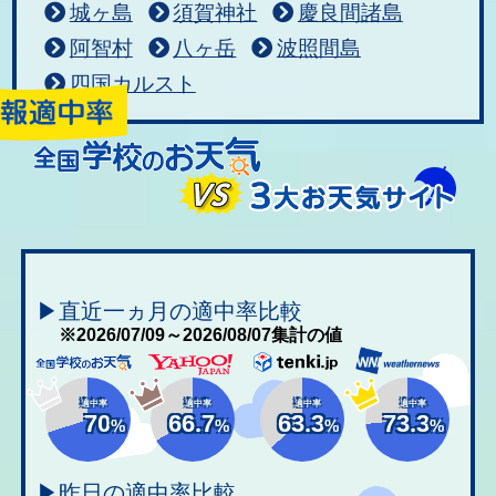
城ヶ島
須賀神社
慶良間諸島
阿智村
八ヶ岳
波照間島
四国カルスト
▶直近一ヵ月の適中率比較
※2026/07/09～2026/08/07集計の値
適中率
適中率
適中率
適中率
70
66.7
63.3
73.3
%
%
%
%
▶昨日の適中率比較