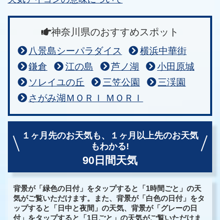
神奈川県のおすすめスポット
八景島シーパラダイス
横浜中華街
鎌倉
江の島
芦ノ湖
小田原城
ソレイユの丘
三笠公園
三渓園
さがみ湖ＭＯＲＩ ＭＯＲＩ
１ヶ月先のお天気も、
１ヶ月以上先のお天気
もわかる!
90日間天気
背景が「緑色の日付」をタップすると「1時間ごと」の天
気がご覧いただけます。また、背景が「白色の日付」をタ
ップすると「日中と夜間」の天気、背景が「グレーの日
付」をタップすると「1日ごと」の天気がご覧いただけま