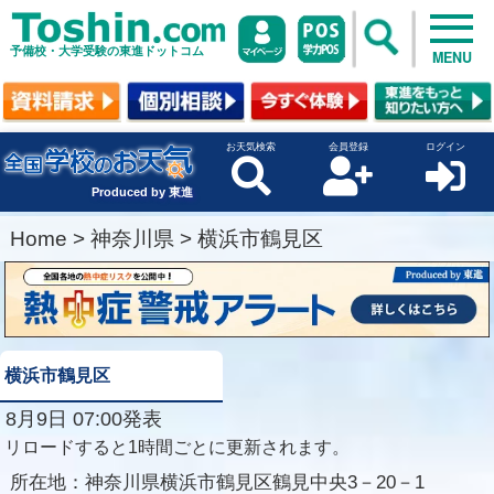
予備校・大学受験の東進ドットコム
MENU
お天気検索
会員登録
ログイン
Produced by 東進
Home
>
神奈川県
>
横浜市鶴見区
横浜市鶴見区
8月9日 07:00発表
リロードすると1時間ごとに更新されます。
所在地：
神奈川県横浜市鶴見区鶴見中央3－20－1