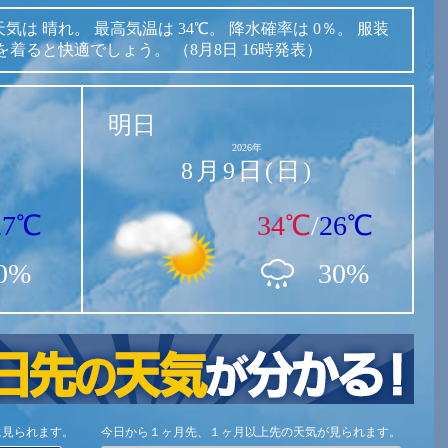
天気は
晴れ。
最高気温は
34℃。
降水確率は
0％。
服装
を着ると快適でしょう。
（8月8日 16時発表）
明日
2026年
8月9日(日)
27℃
34℃
/
26℃
0%
30%
に見られます。
今日から１ヶ月先、１ヶ月以上先の天気が見られます。