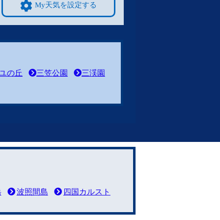
My天気を設定する
ユの丘
三笠公園
三渓園
岳
波照間島
四国カルスト