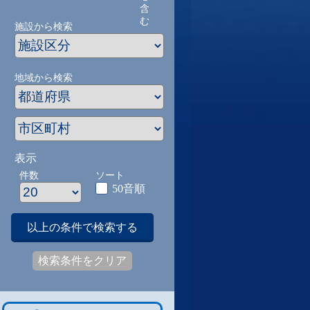
含
む
施設から検索
地域から検索
表示
件数
ソート
50音順
以上の条件で検索する
検索条件をクリア