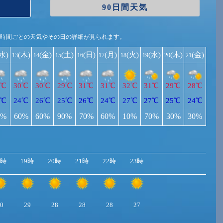
90日間天気
1時間ごとの天気やその日の詳細が見られます。
(水)
(木)
(金)
(土)
(日)
(月)
(火)
(水)
(木)
(金)
13
14
15
16
17
18
19
20
21
1℃
30℃
30℃
29℃
31℃
31℃
32℃
31℃
29℃
28℃
4℃
24℃
26℃
25℃
26℃
24℃
27℃
27℃
25℃
24℃
0%
60%
60%
90%
70%
60%
10%
70%
30%
30%
8時
19時
20時
21時
22時
23時
0
29
28
28
28
27