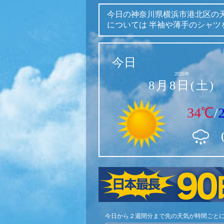
今日の神奈川県横浜市港北区の
については
半袖や薄手のシャツ
今日
2026年
8月8日(土)
34℃
/
今日から２週間分まで先の天気が時間ごと