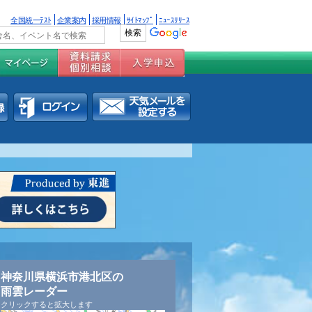
全国統一ﾃｽﾄ
企業案内
採用情報
ｻｲﾄﾏｯﾌﾟ
ﾆｭｰｽﾘﾘｰｽ
神奈川県横浜市港北区の
雨雲レーダー
クリックすると拡大します