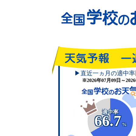
▶直近一ヵ月の適中率
※2026年07月09日～20
適中率
66.7
%