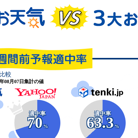
比較
26年08月07日集計の値
適中率
適中率
70
63.3
%
%