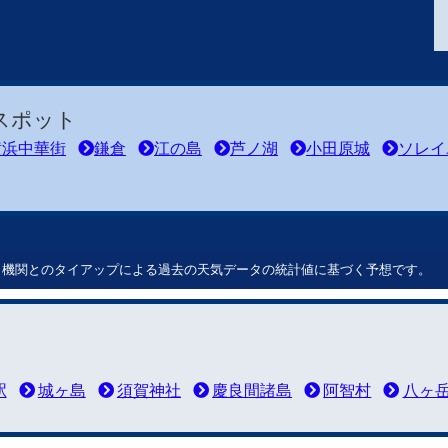
スポット
横浜中華街
鎌倉
江の島
芦ノ湖
小田原城
ソレイ
ート機関とのタイアップによる過去の天気データの統計値に基づく予想です。
駅
城ヶ島
須賀神社
慶良間諸島
阿智村
八ヶ