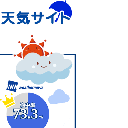
適中率
73.3
%