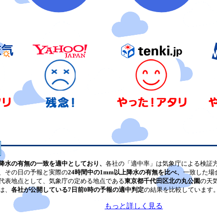
降水の有無の一致を適中としており、
各社の「適中率」は気象庁による検証
、その日の予報と実際の
24時間中の1mm以上降水の有無を比べ、
一致した場
代表地点として、気象庁の定める地点である
東京都千代田区北の丸公園
の天
は、
各社が公開している7日前0時の予報の適中判定
の結果を比較しています
もっと詳しく見る