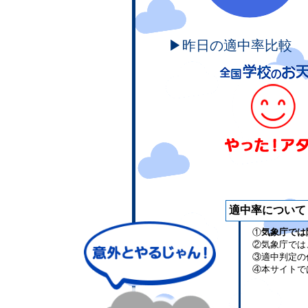
▶昨日の適中率比較
適中率について
①
気象庁では
②気象庁では
③適中判定の
④本サイトで