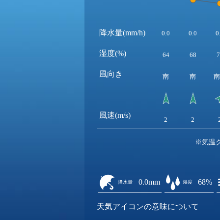
降水量(mm/h)
0.0
0.0
0
湿度(%)
64
68
7
風向き
南
南
南
風速(m/s)
2
2
※気温
0.0mm
68%
降水量
湿度
天気アイコンの意味について