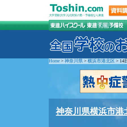
大学受験(大学入試)対策の塾・予備校なら東進
Home
>
神奈川県
>
横浜市港北区
>
1
神奈川県横浜市港