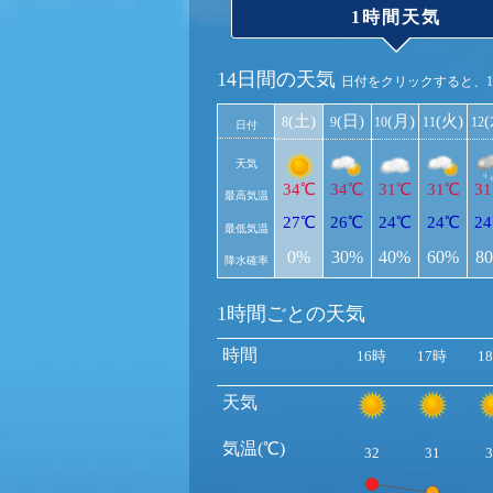
1時間天気
14日間の天気
日付をクリックすると、
(土)
(日)
(月)
(火)
8
9
10
11
12
日付
天気
34℃
34℃
31℃
31℃
3
最高気温
27℃
26℃
24℃
24℃
2
最低気温
0%
30%
40%
60%
8
降水確率
1時間ごとの天気
時間
16時
17時
1
天気
気温(℃)
32
31
3