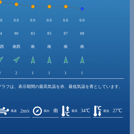
.0
0.0
0.0
0.0
0.0
0.0
4
80
83
85
87
88
西
南西
南
南
南
南
2
2
1
1
1
1
グラフは、表示期間の最高気温を赤、最低気温を青としています。
南
34℃
27℃
2m/s
風速
風向
最高
最低