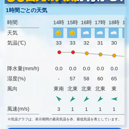
1時間ごとの天気
時間
14時
15時
16時
17時
18時
1
天気
気温(℃)
33
33
32
31
30
2
降水量(mm/h)
0.0
0.0
0.0
0.0
0.0
0
湿度(%)
-
57
58
60
65
7
風向
東南
北東
北東
北東
東
風速(m/s)
3
1
1
1
1
※気温グラフは、表示期間の最高気温を赤、最低気温を青としています。