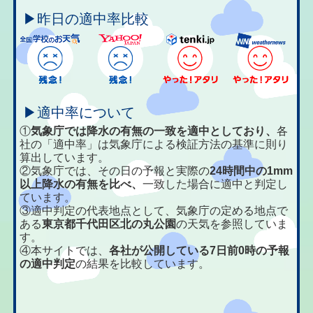
▶昨日の適中率比較
▶適中率について
①
気象庁では降水の有無の一致を適中としており、
各
社の「適中率」は気象庁による検証方法の基準に則り
算出しています。
②気象庁では、その日の予報と実際の
24時間中の1mm
以上降水の有無を比べ、
一致した場合に適中と判定し
ています。
③適中判定の代表地点として、気象庁の定める地点で
ある
東京都千代田区北の丸公園
の天気を参照していま
す。
④本サイトでは、
各社が公開している7日前0時の予報
の適中判定
の結果を比較しています。