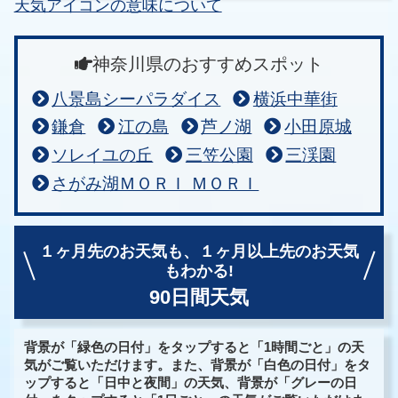
天気アイコンの意味について
神奈川県のおすすめスポット
八景島シーパラダイス
横浜中華街
鎌倉
江の島
芦ノ湖
小田原城
ソレイユの丘
三笠公園
三渓園
さがみ湖ＭＯＲＩ ＭＯＲＩ
１ヶ月先のお天気も、
１ヶ月以上先のお天気
もわかる!
90日間天気
背景が「緑色の日付」をタップすると「1時間ごと」の天
気がご覧いただけます。また、背景が「白色の日付」をタ
ップすると「日中と夜間」の天気、背景が「グレーの日