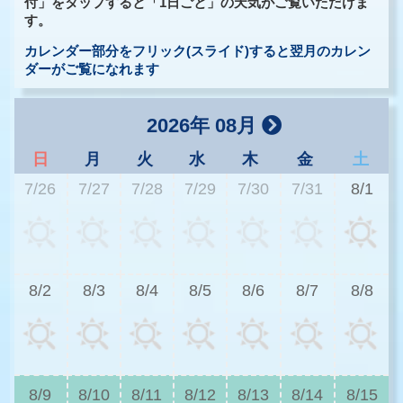
付」をタップすると「1日ごと」の天気がご覧いただけま
す。
カレンダー部分をフリック(スライド)すると翌月のカレン
ダーがご覧になれます
2026年 08月
日
月
火
水
木
金
土
7/26
7/27
7/28
7/29
7/30
7/31
8/1
3
8/2
8/3
8/4
8/5
8/6
8/7
8/8
2
8/9
8/10
8/11
8/12
8/13
8/14
8/15