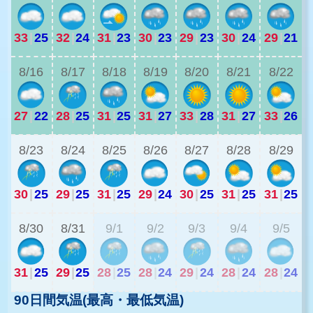
33
|
25
32
|
24
31
|
23
30
|
23
29
|
23
30
|
24
29
|
21
2
8/16
8/17
8/18
8/19
8/20
8/21
8/22
27
|
22
28
|
25
31
|
25
31
|
27
33
|
28
31
|
27
33
|
26
2
8/23
8/24
8/25
8/26
8/27
8/28
8/29
30
|
25
29
|
25
31
|
25
29
|
24
30
|
25
31
|
25
31
|
25
2
8/30
8/31
9/1
9/2
9/3
9/4
9/5
31
|
25
29
|
25
28
|
25
28
|
24
29
|
24
28
|
24
28
|
24
90日間気温(最高・最低気温)