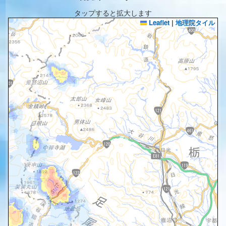
タップすると拡大します
Leaflet
|
地理院タイル