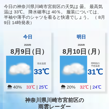
今日の神奈川県川崎市宮前区の天気は
曇。
最高気
温は
33℃。
降水確率は
40％。
服装については、
半袖や薄手のシャツを着ると快適でしょう。
（
8月
9日 14時発表）
今日
明日
2026年
2026年
8
月
9
日
（日）
8
月
10
日
（月）
同時刻の
現在温度
予想温度
33℃
31℃
40%
33℃
|
25℃
20%
32℃
|
24℃
神奈川県川崎市宮前区の
雨雲レーダー