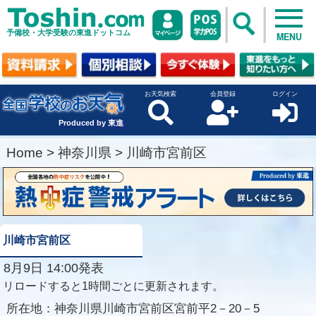
予備校・大学受験の東進ドットコム
MENU
お天気検索
会員登録
ログイン
Produced by 東進
Home
>
神奈川県
>
川崎市宮前区
川崎市宮前区
8月9日 14:00発表
リロードすると1時間ごとに更新されます。
所在地：
神奈川県川崎市宮前区宮前平2－20－5