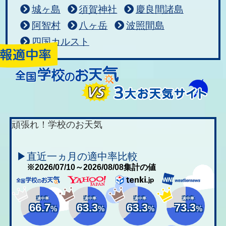
城ヶ島
須賀神社
慶良間諸島
阿智村
八ヶ岳
波照間島
四国カルスト
頑張れ！学校のお天気
▶直近一ヵ月の適中率比較
※2026/07/10～2026/08/08集計の値
適中率
適中率
適中率
適中率
66.7
63.3
63.3
73.3
%
%
%
%