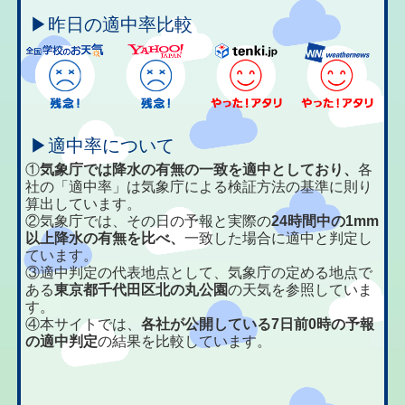
▶昨日の適中率比較
▶適中率について
①
気象庁では降水の有無の一致を適中としており、
各
社の「適中率」は気象庁による検証方法の基準に則り
算出しています。
②気象庁では、その日の予報と実際の
24時間中の1mm
以上降水の有無を比べ、
一致した場合に適中と判定し
ています。
③適中判定の代表地点として、気象庁の定める地点で
ある
東京都千代田区北の丸公園
の天気を参照していま
す。
④本サイトでは、
各社が公開している7日前0時の予報
の適中判定
の結果を比較しています。