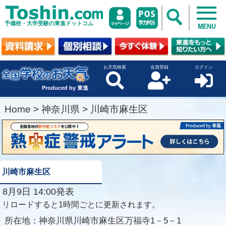
予備校・大学受験の東進ドットコム
MENU
お天気検索
会員登録
ログイン
Produced by 東進
Home
>
神奈川県
>
川崎市麻生区
川崎市麻生区
8月9日 14:00発表
リロードすると1時間ごとに更新されます。
所在地：
神奈川県川崎市麻生区万福寺1－5－1