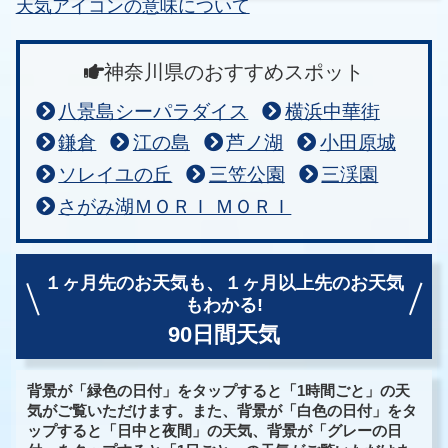
天気アイコンの意味について
神奈川県のおすすめスポット
八景島シーパラダイス
横浜中華街
鎌倉
江の島
芦ノ湖
小田原城
ソレイユの丘
三笠公園
三渓園
さがみ湖ＭＯＲＩ ＭＯＲＩ
１ヶ月先のお天気も、
１ヶ月以上先のお天気
もわかる!
90日間天気
背景が「緑色の日付」をタップすると「1時間ごと」の天
気がご覧いただけます。また、背景が「白色の日付」をタ
ップすると「日中と夜間」の天気、背景が「グレーの日