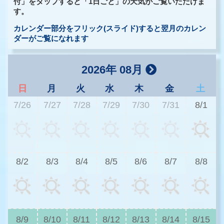
付」をタップすると「1日ごと」の天気がご覧いただけま
す。
カレンダー部分をフリック(スライド)すると翌月のカレン
ダーがご覧になれます
2026年 08月
日
月
火
水
木
金
土
7/26
7/27
7/28
7/29
7/30
7/31
8/1
3
8/2
8/3
8/4
8/5
8/6
8/7
8/8
2
8/9
8/10
8/11
8/12
8/13
8/14
8/15