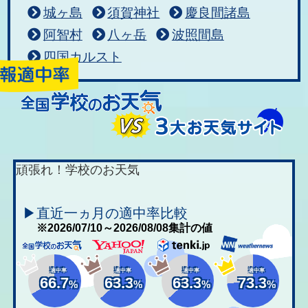
城ヶ島
須賀神社
慶良間諸島
阿智村
八ヶ岳
波照間島
四国カルスト
頑張れ！学校のお天気
▶直近一ヵ月の適中率比較
※2026/07/10～2026/08/08集計の値
適中率
適中率
適中率
適中率
66.7
63.3
63.3
73.3
%
%
%
%