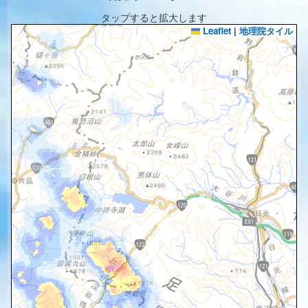
タップすると拡大します
Leaflet
|
地理院タイル