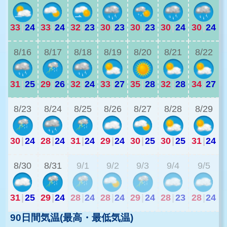
33
|
24
33
|
24
32
|
23
30
|
23
30
|
23
30
|
24
30
|
24
2
8/16
8/17
8/18
8/19
8/20
8/21
8/22
31
|
25
29
|
26
32
|
24
33
|
27
35
|
28
32
|
28
34
|
27
2
8/23
8/24
8/25
8/26
8/27
8/28
8/29
30
|
24
28
|
24
31
|
24
29
|
24
30
|
25
30
|
25
31
|
24
2
8/30
8/31
9/1
9/2
9/3
9/4
9/5
31
|
25
29
|
24
28
|
24
28
|
24
29
|
24
28
|
23
28
|
24
90日間気温(最高・最低気温)