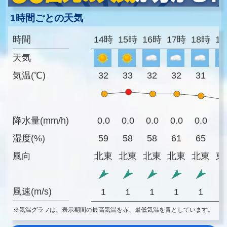
1時間ごとの天気
時間
14時
15時
16時
17時
18時
1
天気
気温(℃)
32
33
32
32
31
2
降水量(mm/h)
0.0
0.0
0.0
0.0
0.0
0
湿度(%)
59
58
58
61
65
7
風向
北東
北東
北東
北東
北東
東
風速(m/s)
1
1
1
1
1
※気温グラフは、表示期間の最高気温を赤、最低気温を青としています。