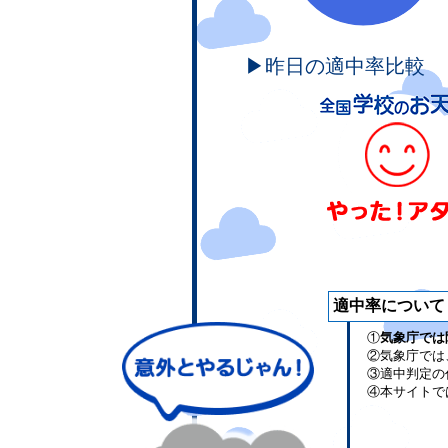
▶昨日の適中率比較
適中率について
①
気象庁では
②気象庁では
③適中判定の
④本サイトで