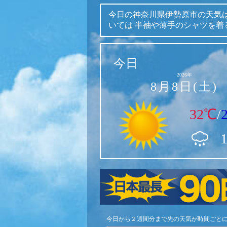
今日の神奈川県伊勢原市の天気
いては
半袖や薄手のシャツを着
今日
2026年
8月8日(土)
32℃
/
今日から２週間分まで先の天気が時間ごと