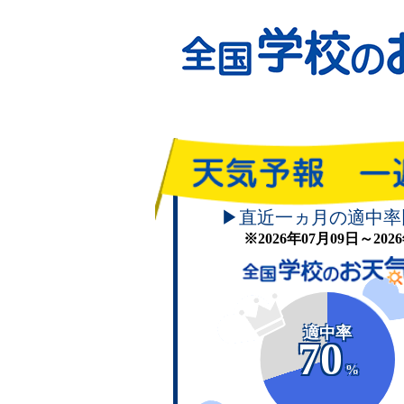
▶直近一ヵ月の適中率
※2026年07月09日～20
適中率
70
%