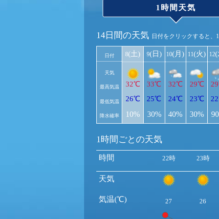
1時間天気
14日間の天気
日付をクリックすると、
(土)
(日)
(月)
(火)
8
9
10
11
12
日付
天気
32℃
33℃
32℃
29℃
2
最高気温
26℃
25℃
24℃
23℃
2
最低気温
10%
30%
40%
30%
9
降水確率
1時間ごとの天気
時間
22時
23時
天気
気温(℃)
27
26