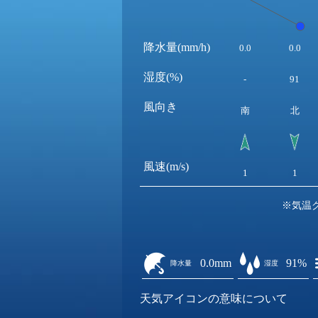
降水量(mm/h)
0.0
0.0
湿度(%)
-
91
風向き
南
北
風速(m/s)
1
1
※気温
0.0mm
91%
降水量
湿度
天気アイコンの意味について