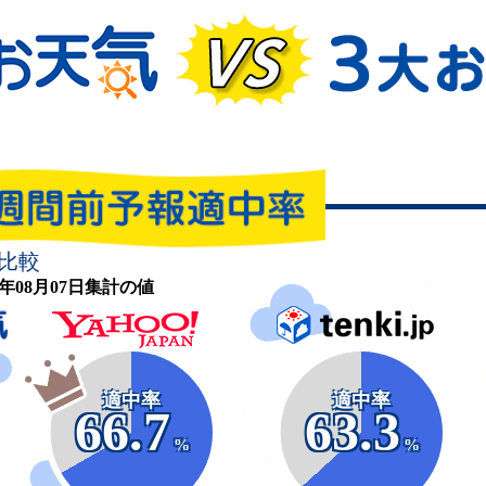
比較
26年08月07日集計の値
適中率
適中率
66.7
63.3
%
%