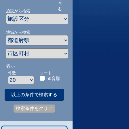
含
む
施設から検索
地域から検索
表示
件数
ソート
50音順
以上の条件で検索する
検索条件をクリア