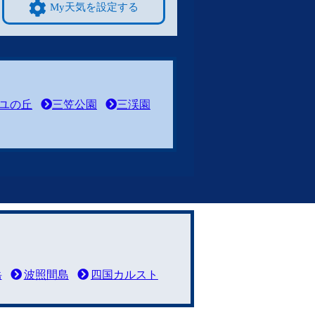
My天気を設定する
ユの丘
三笠公園
三渓園
岳
波照間島
四国カルスト