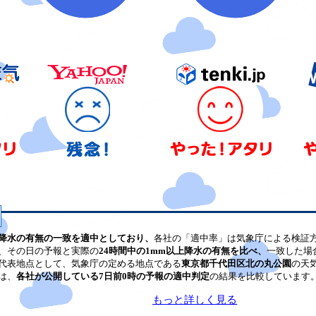
降水の有無の一致を適中としており、
各社の「適中率」は気象庁による検証
、その日の予報と実際の
24時間中の1mm以上降水の有無を比べ、
一致した場
代表地点として、気象庁の定める地点である
東京都千代田区北の丸公園
の天
は、
各社が公開している7日前0時の予報の適中判定
の結果を比較しています
もっと詳しく見る