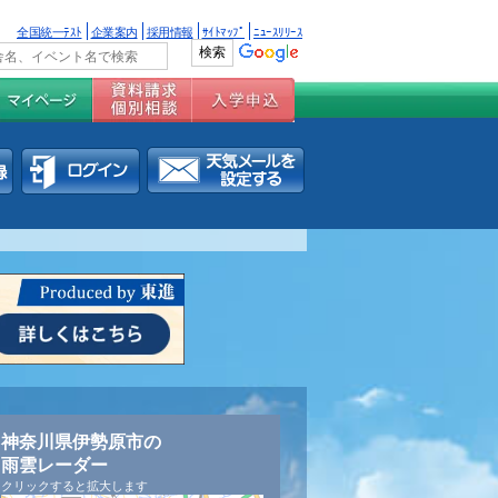
全国統一ﾃｽﾄ
企業案内
採用情報
ｻｲﾄﾏｯﾌﾟ
ﾆｭｰｽﾘﾘｰｽ
神奈川県伊勢原市の
雨雲レーダー
クリックすると拡大します