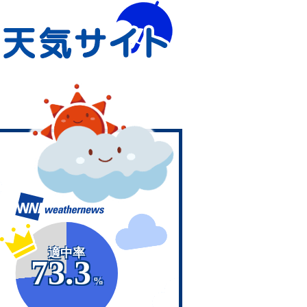
適中率
73.3
%