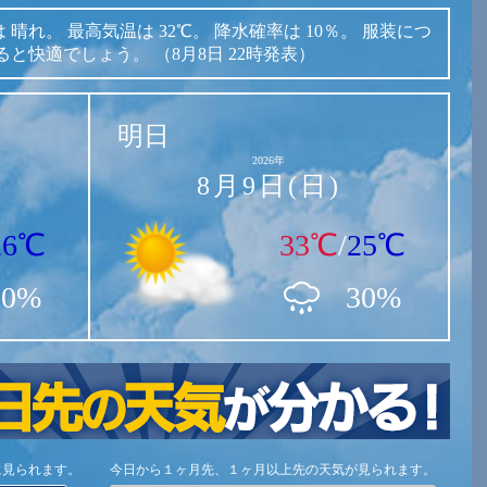
は
晴れ。
最高気温は
32℃。
降水確率は
10％。
服装につ
ると快適でしょう。
（8月8日 22時発表）
明日
2026年
8月9日(日)
26℃
33℃
/
25℃
10%
30%
に見られます。
今日から１ヶ月先、１ヶ月以上先の天気が見られます。