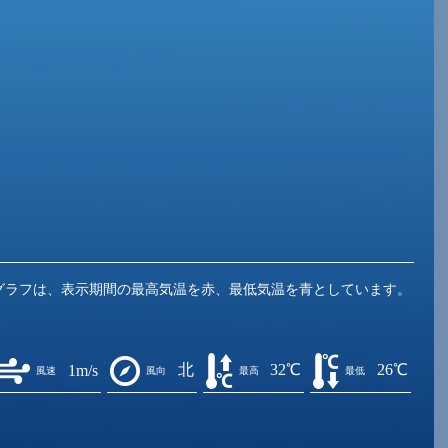
グラフは、表示期間の最高気温を赤、最低気温を青としています。
北
32℃
26℃
1m/s
風速
風向
最高
最低