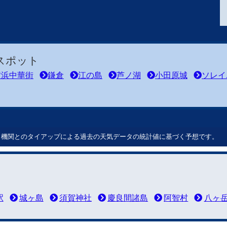
スポット
横浜中華街
鎌倉
江の島
芦ノ湖
小田原城
ソレイ
ート機関とのタイアップによる過去の天気データの統計値に基づく予想です。
駅
城ヶ島
須賀神社
慶良間諸島
阿智村
八ヶ