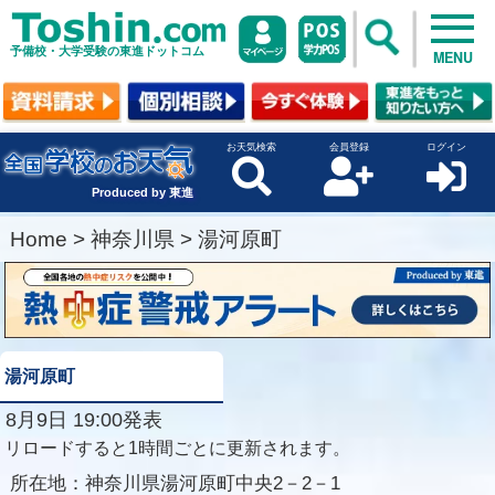
予備校・大学受験の東進ドットコム
MENU
お天気検索
会員登録
ログイン
Produced by 東進
Home
>
神奈川県
>
湯河原町
湯河原町
8月9日 19:00発表
リロードすると1時間ごとに更新されます。
所在地：
神奈川県湯河原町中央2－2－1