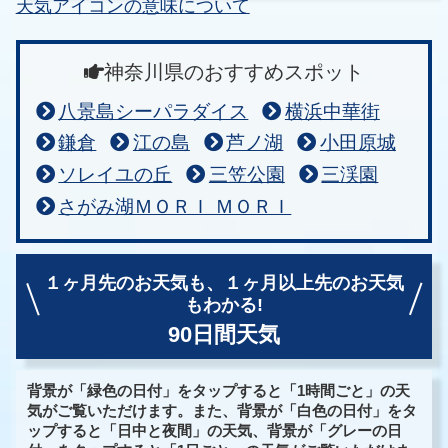
天気アイコンの意味について
神奈川県のおすすめスポット
八景島シーパラダイス
横浜中華街
鎌倉
江の島
芦ノ湖
小田原城
ソレイユの丘
三笠公園
三渓園
さがみ湖ＭＯＲＩ ＭＯＲＩ
１ヶ月先のお天気も、
１ヶ月以上先のお天気
もわかる!
90日間天気
背景が「緑色の日付」をタップすると「1時間ごと」の天
気がご覧いただけます。また、背景が「白色の日付」をタ
ップすると「日中と夜間」の天気、背景が「グレーの日