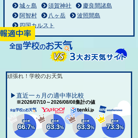
城ヶ島
須賀神社
慶良間諸島
阿智村
八ヶ岳
波照間島
四国カルスト
頑張れ！学校のお天気
▶直近一ヵ月の適中率比較
※2026/07/10～2026/08/08集計の値
適中率
適中率
適中率
適中率
66.7
63.3
63.3
73.3
%
%
%
%