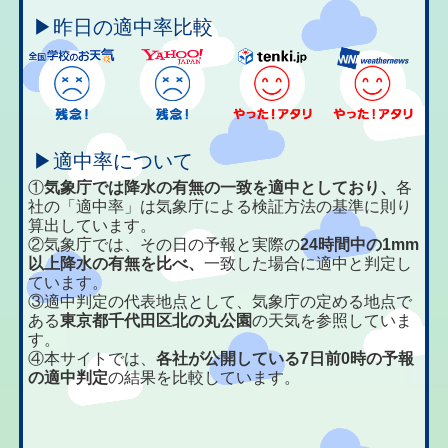
▶昨日の適中率比較
▶適中率について
①
気象庁では降水の有無の一致を適中としており、
各
社の「適中率」は気象庁による検証方法の基準に則り
算出しています。
②気象庁では、その日の予報と実際の
24時間中の1mm
以上降水の有無を比べ、
一致した場合に適中と判定し
ています。
③適中判定の代表地点として、気象庁の定める地点で
ある
東京都千代田区北の丸公園
の天気を参照していま
す。
④本サイトでは、
各社が公開している7日前0時の予報
の適中判定
の結果を比較しています。