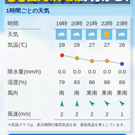
1時間ごとの天気
時間
19時
20時
21時
22時
23時
天気
気温(℃)
29
28
27
27
26
降水量(mm/h)
0.0
0.0
0.0
0.0
0.0
湿度(%)
79
83
86
88
89
風向
南
南
東南
東南
東南
風速(m/s)
2
2
2
2
1
※気温グラフは、表示期間の最高気温を赤、最低気温を青としています。