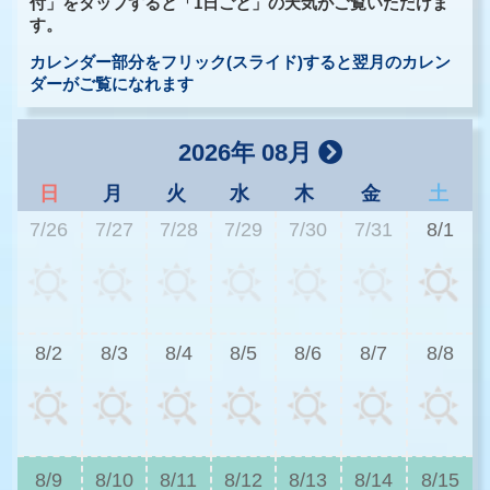
付」をタップすると「1日ごと」の天気がご覧いただけま
す。
カレンダー部分をフリック(スライド)すると翌月のカレン
ダーがご覧になれます
2026年 08月
日
月
火
水
木
金
土
7/26
7/27
7/28
7/29
7/30
7/31
8/1
2
8/2
8/3
8/4
8/5
8/6
8/7
8/8
2
8/9
8/10
8/11
8/12
8/13
8/14
8/15