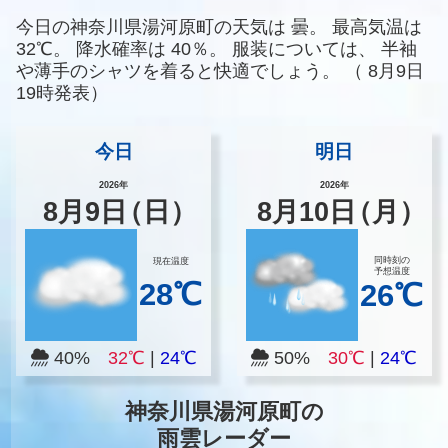
今日の神奈川県湯河原町の天気は
曇。
最高気温は
32℃。
降水確率は
40％。
服装については、
半袖
や薄手のシャツを着ると快適でしょう。
（
8月9日
19時発表）
今日
明日
2026年
2026年
8
月
9
日
（日）
8
月
10
日
（月）
同時刻の
現在温度
予想温度
28℃
26℃
40%
32℃
|
24℃
50%
30℃
|
24℃
神奈川県湯河原町の
雨雲レーダー