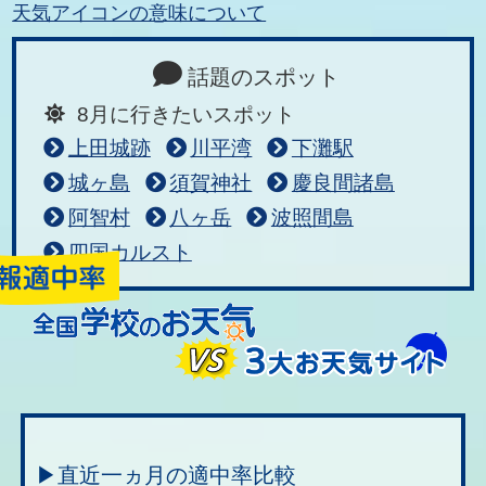
天気アイコンの意味について
話題のスポット
8月に行きたいスポット
上田城跡
川平湾
下灘駅
城ヶ島
須賀神社
慶良間諸島
阿智村
八ヶ岳
波照間島
四国カルスト
▶直近一ヵ月の適中率比較