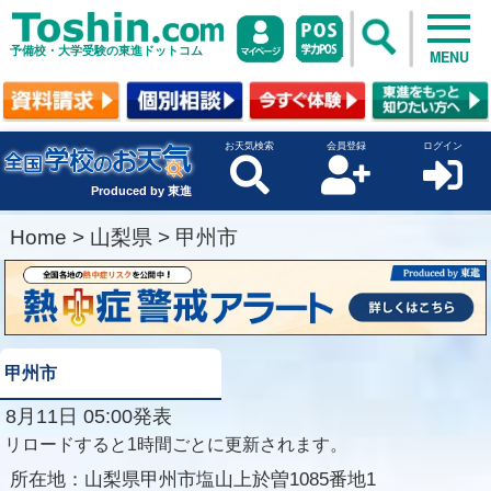
予備校・大学受験の東進ドットコム
MENU
お天気検索
会員登録
ログイン
Produced by 東進
Home
>
山梨県
>
甲州市
甲州市
8月11日 05:00発表
リロードすると1時間ごとに更新されます。
所在地：
山梨県甲州市塩山上於曽1085番地1