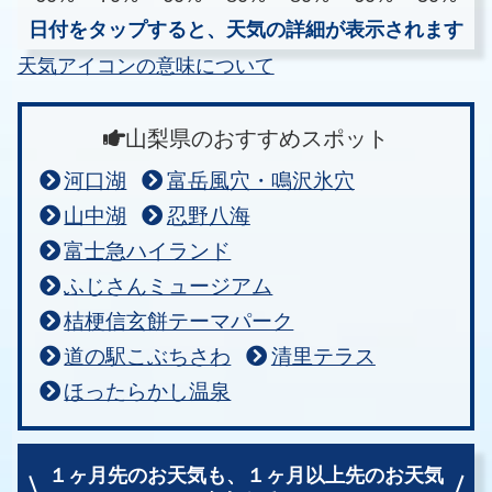
日付をタップすると、天気の詳細が表示されます
天気アイコンの意味について
山梨県のおすすめスポット
河口湖
富岳風穴・鳴沢氷穴
山中湖
忍野八海
富士急ハイランド
ふじさんミュージアム
桔梗信玄餅テーマパーク
道の駅こぶちさわ
清里テラス
ほったらかし温泉
１ヶ月先のお天気も、
１ヶ月以上先のお天気