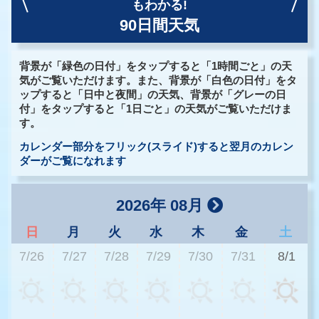
もわかる!
90日間天気
背景が「緑色の日付」をタップすると「1時間ごと」の天
気がご覧いただけます。また、背景が「白色の日付」をタ
ップすると「日中と夜間」の天気、背景が「グレーの日
付」をタップすると「1日ごと」の天気がご覧いただけま
す。
カレンダー部分をフリック(スライド)すると翌月のカレン
ダーがご覧になれます
2026年 08月
日
月
火
水
木
金
土
7/26
7/27
7/28
7/29
7/30
7/31
8/1
2