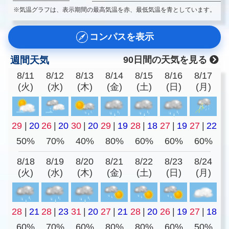
※気温グラフは、表示期間の最高気温を赤、最低気温を青としています。
コンパスを表示
週間天気
90日間の天気を見る
8/11
8/12
8/13
8/14
8/15
8/16
8/17
(火)
(水)
(木)
(金)
(土)
(日)
(月)
29
|
20
26
|
20
30
|
20
29
|
19
28
|
18
27
|
19
27
|
22
50%
70%
40%
80%
60%
60%
60%
8/18
8/19
8/20
8/21
8/22
8/23
8/24
(火)
(水)
(木)
(金)
(土)
(日)
(月)
28
|
21
28
|
23
31
|
20
27
|
21
28
|
20
26
|
19
27
|
18
60%
70%
60%
80%
80%
60%
50%