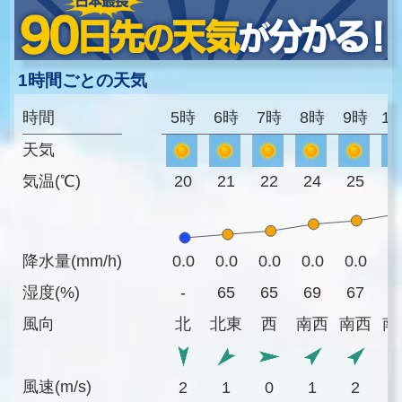
1時間ごとの天気
時間
5時
6時
7時
8時
9時
1
天気
気温(℃)
20
21
22
24
25
2
降水量(mm/h)
0.0
0.0
0.0
0.0
0.0
0
湿度(%)
-
65
65
69
67
6
風向
北
北東
西
南西
南西
南
風速(m/s)
2
1
0
1
2