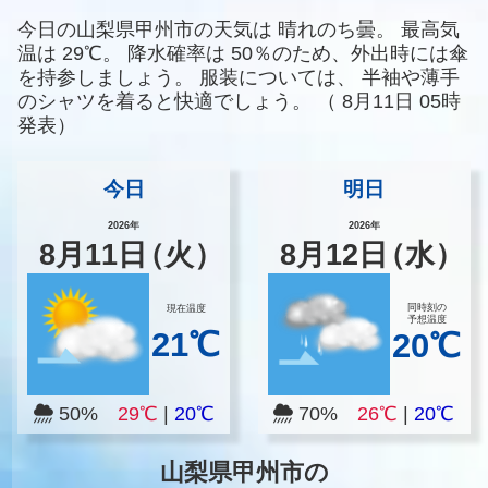
今日の山梨県甲州市の天気は
晴れのち曇。
最高気
温は
29℃。
降水確率は
50％のため、外出時には傘
を持参しましょう。
服装については、
半袖や薄手
のシャツを着ると快適でしょう。
（
8月11日 05時
発表）
今日
明日
2026年
2026年
8
月
11
日
（火）
8
月
12
日
（水）
同時刻の
現在温度
予想温度
21℃
20℃
50%
29℃
|
20℃
70%
26℃
|
20℃
山梨県甲州市の