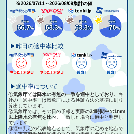
※2026/07/11～2026/08/09集計の値
適中率
適中率
適中率
適中率
66.7
63.3
63.3
70
%
%
%
%
▶昨日の適中率比較
▶適中率について
①
気象庁では降水の有無の一致を適中としており、
各
社の「適中率」は気象庁による検証方法の基準に則り
算出しています。
②気象庁では、その日の予報と実際の
24時間中の1mm
以上降水の有無を比べ、
一致した場合に適中と判定し
ています。
③適中判定の代表地点として、気象庁の定める地点で