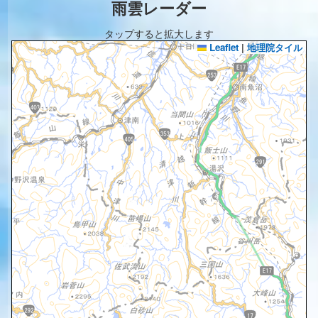
雨雲レーダー
タップすると拡大します
Leaflet
|
地理院タイル