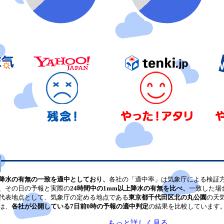
降水の有無の一致を適中としており、
各社の「適中率」は気象庁による検証
、その日の予報と実際の
24時間中の1mm以上降水の有無を比べ、
一致した場
代表地点として、気象庁の定める地点である
東京都千代田区北の丸公園
の天
は、
各社が公開している7日前0時の予報の適中判定
の結果を比較しています
もっと詳しく見る