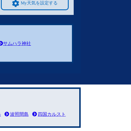
My天気を設定する
サムハラ神社
岳
波照間島
四国カルスト