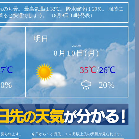
れのち曇。
最高気温は
32℃。
降水確率は
20％。
服装に
着ると快適でしょう。
（8月9日 14時発表）
明日
2026年
8月10日(月)
27℃
35℃
/
26℃
20%
20%
に見られます。
今日から１ヶ月先、１ヶ月以上先の天気が見られます。