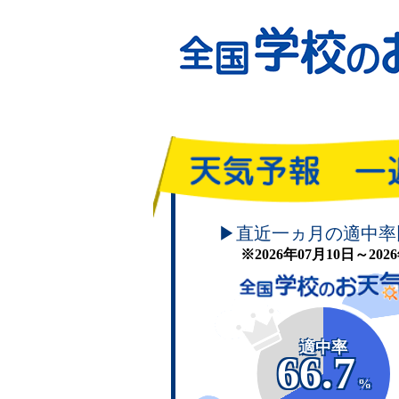
頑張れ！学校のお天気
▶直近一ヵ月の適中率
※2026年07月10日～20
適中率
66.7
%