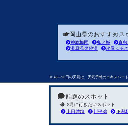
岡山県のおすすめス
神崎梅園
鬼ノ城
倉敷
湯原温泉砂湯
吹屋ふる
※ 46～90日の天気は、天気予報のエキスパ
話題のスポット
8月に行きたいスポット
上田城跡
川平湾
下灘