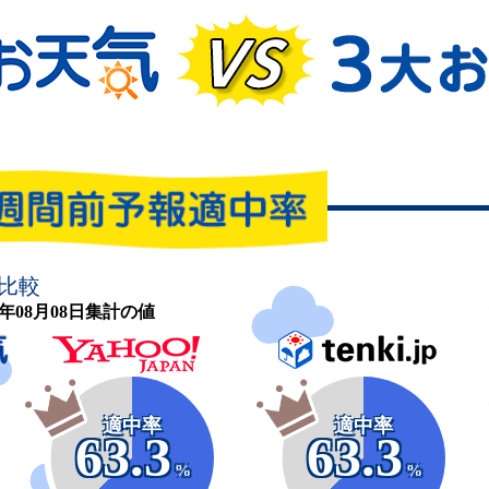
比較
26年08月08日集計の値
適中率
適中率
63.3
63.3
%
%