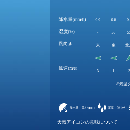
降水量(mm/h)
0.0
0.0
0.
湿度(%)
-
56
5
風向き
東
東
北
風速(m/s)
3
1
※気温
0.0mm
56%
降水量
湿度
天気アイコンの意味について