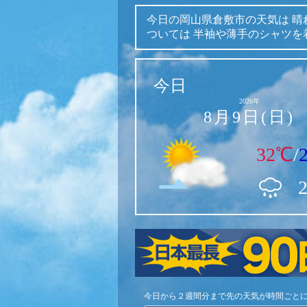
今日の岡山県倉敷市の天気は
晴
ついては
半袖や薄手のシャツを
今日
2026年
8月9日(日)
32℃
/
今日から２週間分まで先の天気が時間ごと