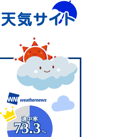
適中率
73.3
%