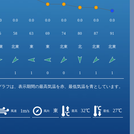
0
0.0
0.0
0.0
0.0
0.0
0.0
0.0
5
58
63
69
74
80
87
91
東
北東
東
東
北東
北
北東
北東
2
1
1
0
0
1
1
1
グラフは、表示期間の最高気温を赤、最低気温を青としています。
東
32℃
27℃
1m/s
風速
風向
最高
最低