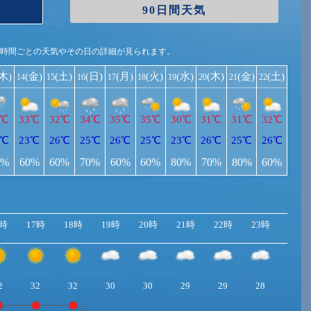
90日間天気
1時間ごとの天気やその日の詳細が見られます。
(木)
(金)
(土)
(日)
(月)
(火)
(水)
(木)
(金)
(土)
14
15
16
17
18
19
20
21
22
2℃
33℃
32℃
34℃
35℃
35℃
30℃
31℃
31℃
32℃
3℃
23℃
26℃
25℃
26℃
25℃
23℃
26℃
25℃
26℃
0%
60%
60%
70%
60%
60%
80%
70%
80%
60%
6時
17時
18時
19時
20時
21時
22時
23時
2
32
32
30
30
29
29
28