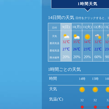
1時間天気
14日間の天気
日付をクリックすると、
(日)
(月)
(火)
(水)
9
10
11
12
13
日付
天気
32℃
35℃
34℃
32℃
3
最高気温
27℃
26℃
23℃
22℃
2
最低気温
20%
20%
20%
60%
9
降水確率
1時間ごとの天気
時間
14時
15時
1
天気
気温(℃)
32
32
3