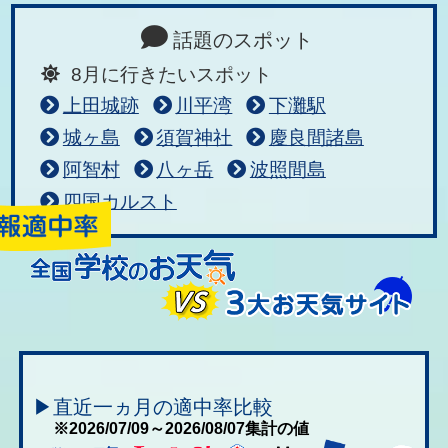
話題のスポット
8月に行きたいスポット
上田城跡
川平湾
下灘駅
城ヶ島
須賀神社
慶良間諸島
阿智村
八ヶ岳
波照間島
四国カルスト
▶直近一ヵ月の適中率比較
※2026/07/09～2026/08/07集計の値