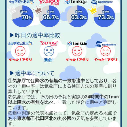
適中率
適中率
適中率
適中率
70
66.7
63.3
73.3
%
%
%
%
▶昨日の適中率比較
▶適中率について
①
気象庁では降水の有無の一致を適中としており、
各
社の「適中率」は気象庁による検証方法の基準に則り
算出しています。
②気象庁では、その日の予報と実際の
24時間中の1mm
以上降水の有無を比べ、
一致した場合に適中と判定し
ています。
③適中判定の代表地点として、気象庁の定める地点で
ある
東京都千代田区北の丸公園
の天気を参照していま
す。