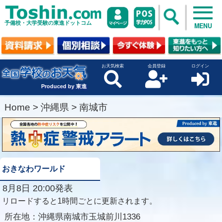
予備校・大学受験の東進ドットコム
MENU
お天気検索
会員登録
ログイン
Produced by 東進
Home
>
沖縄県
>
南城市
おきなわワールド
8月8日 20:00発表
リロードすると1時間ごとに更新されます。
所在地：
沖縄県南城市玉城前川1336