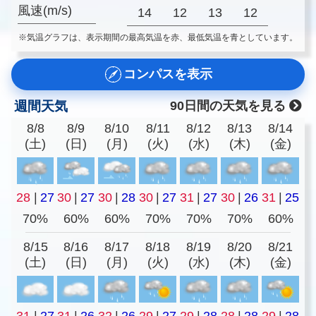
風速(m/s)
14
12
13
12
※気温グラフは、表示期間の最高気温を赤、最低気温を青としています。
コンパスを表示
週間天気
90日間の天気を見る
8/8
8/9
8/10
8/11
8/12
8/13
8/14
(土)
(日)
(月)
(火)
(水)
(木)
(金)
28
|
27
30
|
27
30
|
28
30
|
27
31
|
27
30
|
26
31
|
25
70%
60%
60%
70%
70%
70%
60%
8/15
8/16
8/17
8/18
8/19
8/20
8/21
(土)
(日)
(月)
(火)
(水)
(木)
(金)
31
|
27
31
|
26
32
|
26
29
|
27
29
|
28
28
|
28
29
|
28