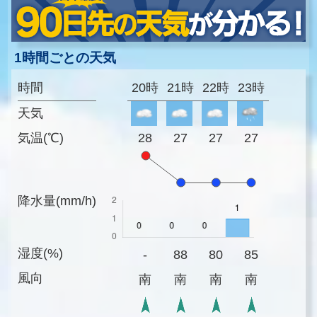
1時間ごとの天気
時間
20時
21時
22時
23時
天気
気温(℃)
28
27
27
27
降水量(mm/h)
湿度(%)
-
88
80
85
風向
南
南
南
南