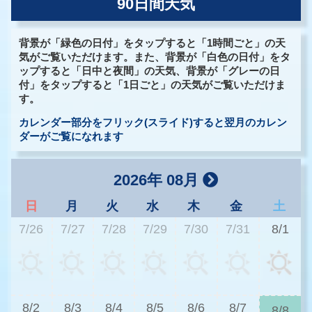
90日間天気
背景が「緑色の日付」をタップすると「1時間ごと」の天
気がご覧いただけます。また、背景が「白色の日付」をタ
ップすると「日中と夜間」の天気、背景が「グレーの日
付」をタップすると「1日ごと」の天気がご覧いただけま
す。
カレンダー部分をフリック(スライド)すると翌月のカレン
ダーがご覧になれます
2026年 08月
日
月
火
水
木
金
土
7/26
7/27
7/28
7/29
7/30
7/31
8/1
2
8/2
8/3
8/4
8/5
8/6
8/7
8/8