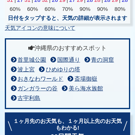
60%
60%
60%
70%
90%
90%
80%
日付をタップすると、天気の詳細が表示されます
天気アイコンの意味について
沖縄県のおすすめスポット
首里城公園
国際通り
青の洞窟
波上宮
ひめゆりの塔
おきなわワールド
斎場御嶽
ガンガラーの谷
美ら海水族館
古宇利島
１ヶ月先のお天気も、
１ヶ月以上先のお天気
もわかる!