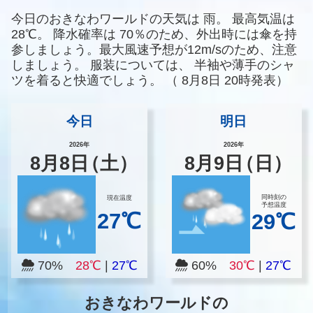
今日のおきなわワールドの天気は
雨。
最高気温は
28℃。
降水確率は
70％のため、外出時には傘を持
参しましょう。最大風速予想が12m/sのため、注意
しましょう。
服装については、
半袖や薄手のシャ
ツを着ると快適でしょう。
（
8月8日 20時発表）
今日
明日
2026年
2026年
8
月
8
日
（土）
8
月
9
日
（日）
同時刻の
現在温度
予想温度
27℃
29℃
70%
28℃
|
27℃
60%
30℃
|
27℃
おきなわワールドの