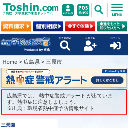
予備校・大学受験の東進ドットコム
MENU
お天気検索
会員登録
ログイン
Produced by 東進
Home
>
広島県
>
三原市
広島県では、 熱中症警戒アラート が出ていま
す。熱中症に注意しましょう。
※出典：環境省熱中症予防情報サイト
三景園