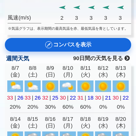
風速(m/s)
2
3
3
3
3
※気温グラフは、表示期間の最高気温を赤、最低気温を青としています。
コンパスを表示
週間天気
90日間の天気を見る
8/7
8/8
8/9
8/10
8/11
8/12
8/13
(金)
(土)
(日)
(月)
(火)
(水)
(木)
33
|
26
33
|
26
32
|
25
30
|
22
31
|
18
30
|
21
30
|
22
20%
20%
30%
60%
60%
0%
0%
8/14
8/15
8/16
8/17
8/18
8/19
8/20
(金)
(土)
(日)
(月)
(火)
(水)
(木)