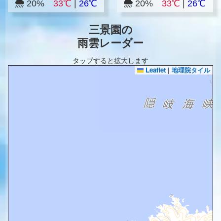
20%
33℃
|
26℃
20%
33℃
|
26℃
三景園の
雨雲レーダー
タップすると拡大します
Leaflet
|
地理院タイル