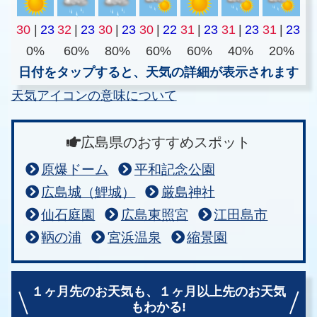
30
|
23
32
|
23
30
|
23
30
|
22
31
|
23
31
|
23
31
|
23
0%
60%
80%
60%
60%
40%
20%
日付をタップすると、天気の詳細が表示されます
天気アイコンの意味について
広島県のおすすめスポット
原爆ドーム
平和記念公園
広島城（鯉城）
厳島神社
仙石庭園
広島東照宮
江田島市
鞆の浦
宮浜温泉
縮景園
１ヶ月先のお天気も、
１ヶ月以上先のお天気
もわかる!