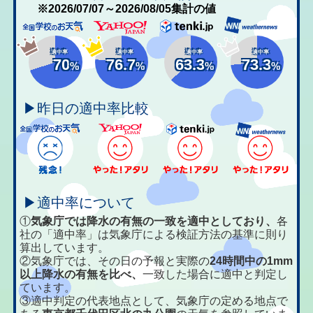
※2026/07/07～2026/08/05集計の値
適中率
適中率
適中率
適中率
70
76.7
63.3
73.3
%
%
%
%
▶昨日の適中率比較
▶適中率について
①
気象庁では降水の有無の一致を適中としており、
各
社の「適中率」は気象庁による検証方法の基準に則り
算出しています。
②気象庁では、その日の予報と実際の
24時間中の1mm
以上降水の有無を比べ、
一致した場合に適中と判定し
ています。
③適中判定の代表地点として、気象庁の定める地点で