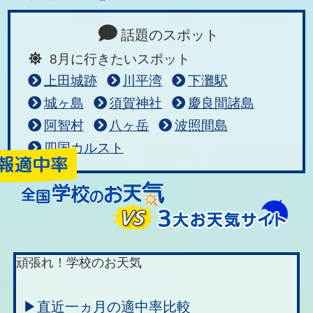
話題のスポット
8月に行きたいスポット
上田城跡
川平湾
下灘駅
城ヶ島
須賀神社
慶良間諸島
阿智村
八ヶ岳
波照間島
四国カルスト
頑張れ！学校のお天気
▶直近一ヵ月の適中率比較