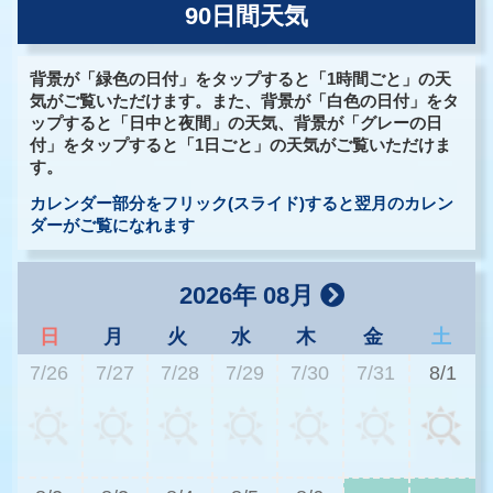
90日間天気
背景が「緑色の日付」をタップすると「1時間ごと」の天
気がご覧いただけます。また、背景が「白色の日付」をタ
ップすると「日中と夜間」の天気、背景が「グレーの日
付」をタップすると「1日ごと」の天気がご覧いただけま
す。
カレンダー部分をフリック(スライド)すると翌月のカレン
ダーがご覧になれます
2026年 08月
日
月
火
水
木
金
土
7/26
7/27
7/28
7/29
7/30
7/31
8/1
2