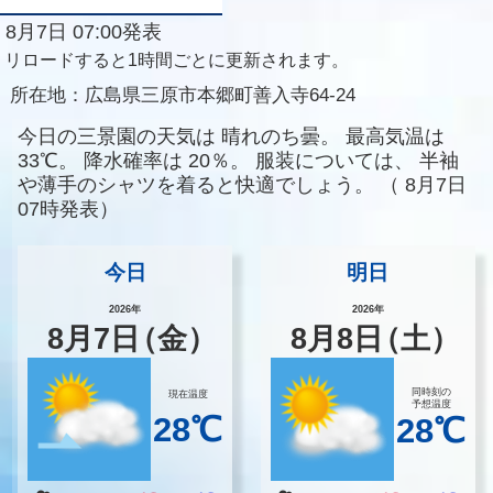
8月7日 07:00発表
リロードすると1時間ごとに更新されます。
所在地：
広島県三原市本郷町善入寺64-24
今日の三景園の天気は
晴れのち曇。
最高気温は
33℃。
降水確率は
20％。
服装については、
半袖
や薄手のシャツを着ると快適でしょう。
（
8月7日
07時発表）
今日
明日
2026年
2026年
8
月
7
日
（金）
8
月
8
日
（土）
同時刻の
現在温度
予想温度
28℃
28℃