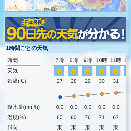
1時間ごとの天気
時間
7時
8時
9時
10時
11時
1
天気
気温(℃)
27
28
29
30
31
3
降水量(mm/h)
0.0
0.0
0.0
0.0
0.0
0
湿度(%)
85
80
76
71
67
6
風向
東
東
東
東
東