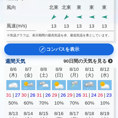
風向
北東
北東
東
東
東
風速(m/s)
13
13
13
13
13
1
※気温グラフは、表示期間の最高気温を赤、最低気温を青としています。
コンパスを表示
週間天気
90日間の天気を見る
8/6
8/7
8/8
8/9
8/10
8/11
8/12
(木)
(金)
(土)
(日)
(月)
(火)
(水)
31
|
27
30
|
26
31
|
26
29
|
26
29
|
26
31
|
24
26
|
23
50%
60%
70%
10%
70%
60%
10%
8/13
8/14
8/15
8/16
8/17
8/18
8/19