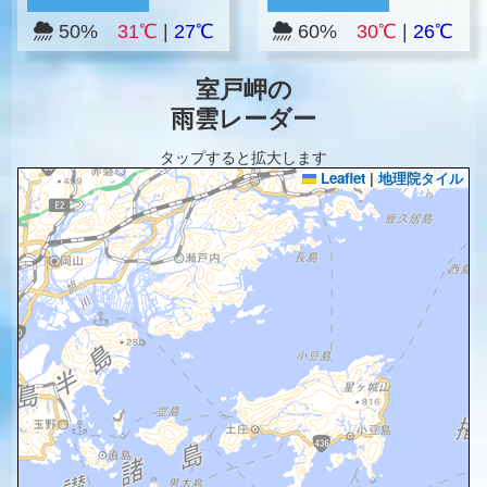
50%
31℃
|
27℃
60%
30℃
|
26℃
室戸岬の
雨雲レーダー
タップすると拡大します
Leaflet
|
地理院タイル