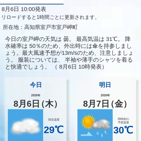
8月6日 10:00発表
リロードすると1時間ごとに更新されます。
所在地：
高知県室戸市室戸岬町
今日の室戸岬の天気は
曇。
最高気温は
31℃。
降
水確率は
50％のため、外出時には傘を持参しまし
ょう。最大風速予想が13m/sのため、注意しましょ
う。
服装については、
半袖や薄手のシャツを着る
と快適でしょう。
（
8月6日 10時発表）
今日
明日
2026年
2026年
8
月
6
日
（木）
8
月
7
日
（金）
同時刻の
現在温度
予想温度
29℃
30℃