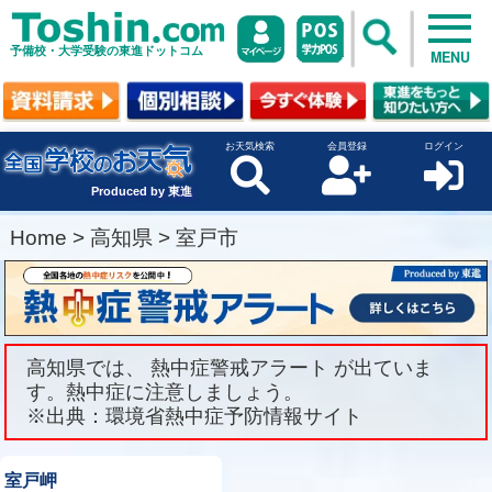
予備校・大学受験の東進ドットコム
MENU
お天気検索
会員登録
ログイン
Produced by 東進
Home
>
高知県
>
室戸市
高知県では、 熱中症警戒アラート が出ていま
す。熱中症に注意しましょう。
※出典：環境省熱中症予防情報サイト
室戸岬