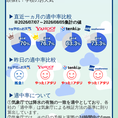
▶直近一ヵ月の適中率比較
※2026/07/07～2026/08/05集計の値
適中率
適中率
適中率
適中率
70
76.7
63.3
73.3
%
%
%
%
▶昨日の適中率比較
▶適中率について
①
気象庁では降水の有無の一致を適中としており、
各
社の「適中率」は気象庁による検証方法の基準に則り
算出しています。
②気象庁では、その日の予報と実際の
24時間中の1mm