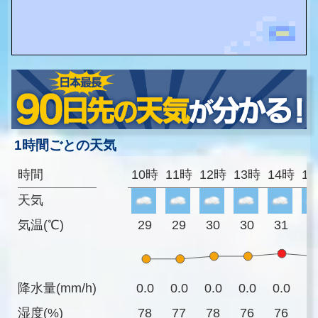
1時間ごとの天気
時間
10時
11時
12時
13時
14時
1
天気
気温(℃)
29
29
30
30
31
3
降水量(mm/h)
0.0
0.0
0.0
0.0
0.0
0
湿度(%)
78
77
78
76
76
7