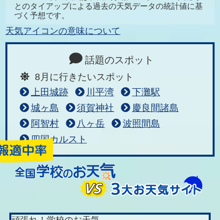
とのタイアップによる過去の天気データの統計値に基
づく予想です。
天気アイコンの意味について
話題のスポット
8月に行きたいスポット
上田城跡
川平湾
下灘駅
城ヶ島
須賀神社
慶良間諸島
阿智村
八ヶ岳
波照間島
四国カルスト
頑張れ！学校のお天気