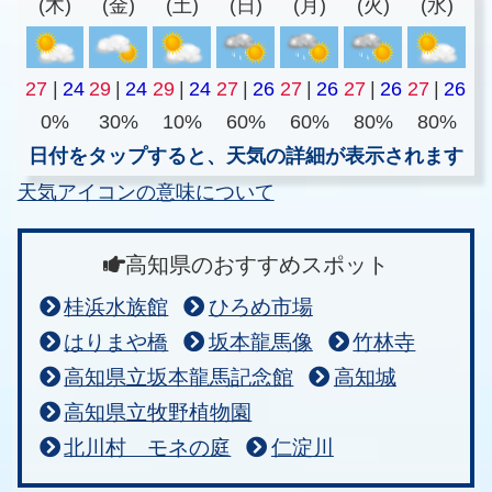
(木)
(金)
(土)
(日)
(月)
(火)
(水)
27
|
24
29
|
24
29
|
24
27
|
26
27
|
26
27
|
26
27
|
26
0%
30%
10%
60%
60%
80%
80%
日付をタップすると、天気の詳細が表示されます
天気アイコンの意味について
高知県のおすすめスポット
桂浜水族館
ひろめ市場
はりまや橋
坂本龍馬像
竹林寺
高知県立坂本龍馬記念館
高知城
高知県立牧野植物園
北川村 モネの庭
仁淀川