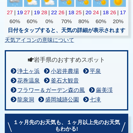
27
|
19
27
|
19
28
|
22
26
|
18
25
|
20
24
|
18
26
|
17
60%
60%
0%
70%
80%
60%
20%
日付をタップすると、天気の詳細が表示されます
天気アイコンの意味について
岩手県のおすすめスポット
浄土ヶ浜
小岩井農場
平泉
花巻温泉
釜石大観音
フラワー＆ガーデン森の風
厳美渓
龍泉洞
盛岡城跡公園
七滝
１ヶ月先のお天気も、
１ヶ月以上先のお天気
もわかる!