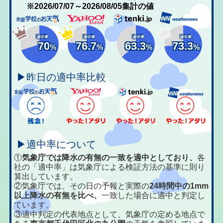
※2026/07/07～2026/08/05集計の値
適中率
適中率
適中率
適中率
70
76.7
63.3
73.3
%
%
%
%
▶昨日の適中率比較
▶適中率について
①
気象庁では降水の有無の一致を適中としており、
各
社の「適中率」は気象庁による検証方法の基準に則り
算出しています。
②気象庁では、その日の予報と実際の
24時間中の1mm
以上降水の有無を比べ、
一致した場合に適中と判定し
ています。
③適中判定の代表地点として、気象庁の定める地点で