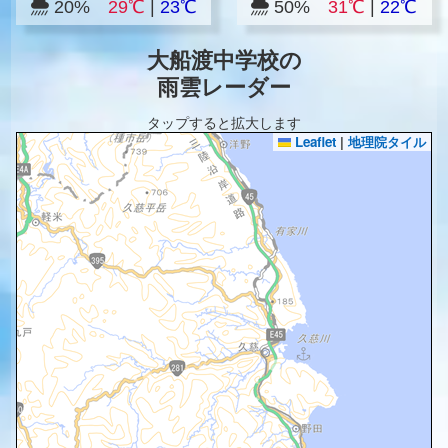
20%
29℃
|
23℃
50%
31℃
|
22℃
大船渡中学校の
雨雲レーダー
タップすると拡大します
Leaflet
|
地理院タイル