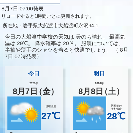
8月7日 07:00発表
リロードすると1時間ごとに更新されます。
所在地：
岩手県大船渡市大船渡町永沢94-1
今日の大船渡中学校の天気は
曇のち晴れ。
最高気
温は
29℃。
降水確率は
20％。
服装については、
半袖や薄手のシャツを着ると快適でしょう。
（
8月
7日 07時発表）
今日
明日
2026年
2026年
8
月
7
日
（金）
8
月
8
日
（土）
同時刻の
現在温度
予想温度
27℃
28℃