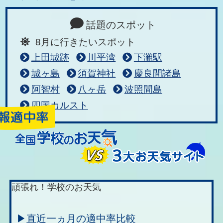
話題のスポット
8月に行きたいスポット
上田城跡
川平湾
下灘駅
城ヶ島
須賀神社
慶良間諸島
阿智村
八ヶ岳
波照間島
四国カルスト
頑張れ！学校のお天気
▶直近一ヵ月の適中率比較