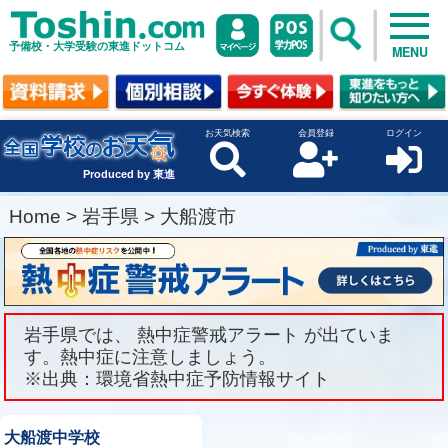
予備校・大学受験の東進ドットコム
MENU
お天気検索
会員登録
ログイン
Produced by 東進
Home
>
岩手県
>
大船渡市
岩手県では、 熱中症警戒アラート が出ていま
す。熱中症に注意しましょう。
※出典：環境省熱中症予防情報サイト
大船渡中学校