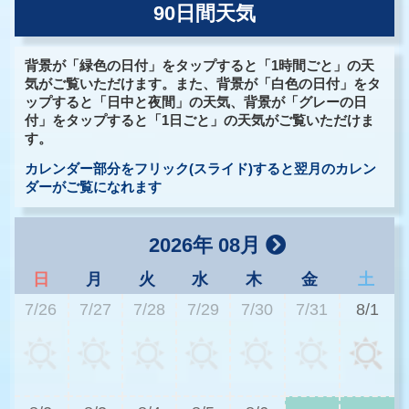
90日間天気
背景が「緑色の日付」をタップすると「1時間ごと」の天
気がご覧いただけます。また、背景が「白色の日付」をタ
ップすると「日中と夜間」の天気、背景が「グレーの日
付」をタップすると「1日ごと」の天気がご覧いただけま
す。
カレンダー部分をフリック(スライド)すると翌月のカレン
ダーがご覧になれます
2026年 08月
日
月
火
水
木
金
土
7/26
7/27
7/28
7/29
7/30
7/31
8/1
2