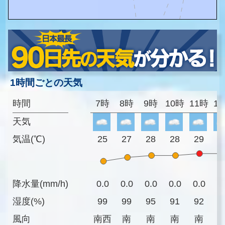
1時間ごとの天気
時間
7時
8時
9時
10時
11時
1
天気
気温(℃)
25
27
28
28
29
2
降水量(mm/h)
0.0
0.0
0.0
0.0
0.0
0
湿度(%)
99
99
95
91
92
9
風向
南西
南
南
南
南