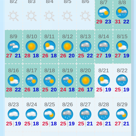
8/2
8/3
8/4
8/5
8/6
8/7
8/8
29
|
23
31
|
22
2
8/9
8/10
8/11
8/12
8/13
8/14
8/15
27
|
21
28
|
18
26
|
18
26
|
20
25
|
22
27
|
19
27
|
19
2
8/16
8/17
8/18
8/19
8/20
8/21
8/22
28
|
22
26
|
18
25
|
20
24
|
18
26
|
17
25
|
19
25
|
19
2
8/23
8/24
8/25
8/26
8/27
8/28
8/29
25
|
19
25
|
18
25
|
18
25
|
19
25
|
21
26
|
21
27
|
21
2