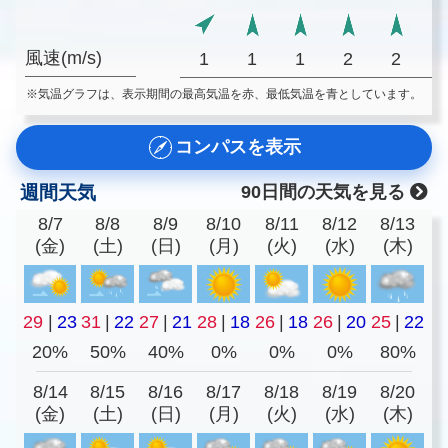
風速(m/s)
1
1
1
2
2
※気温グラフは、表示期間の最高気温を赤、最低気温を青としています。
コンパスを表示
週間天気
90日間の天気を見る
8/7
8/8
8/9
8/10
8/11
8/12
8/13
(金)
(土)
(日)
(月)
(火)
(水)
(木)
29
|
23
31
|
22
27
|
21
28
|
18
26
|
18
26
|
20
25
|
22
20%
50%
40%
0%
0%
0%
80%
8/14
8/15
8/16
8/17
8/18
8/19
8/20
(金)
(土)
(日)
(月)
(火)
(水)
(木)