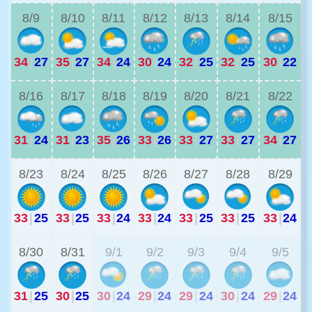
8/9
8/10
8/11
8/12
8/13
8/14
8/15
34
|
27
35
|
27
34
|
24
30
|
24
32
|
25
32
|
25
30
|
22
3
8/16
8/17
8/18
8/19
8/20
8/21
8/22
31
|
24
31
|
23
35
|
26
33
|
26
33
|
27
33
|
27
34
|
27
2
8/23
8/24
8/25
8/26
8/27
8/28
8/29
33
|
25
33
|
25
33
|
24
33
|
24
33
|
25
33
|
25
33
|
24
2
8/30
8/31
9/1
9/2
9/3
9/4
9/5
31
|
25
30
|
25
30
|
24
29
|
24
29
|
24
30
|
24
29
|
24