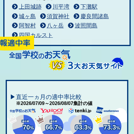
上田城跡
川平湾
下灘駅
城ヶ島
須賀神社
慶良間諸島
阿智村
八ヶ岳
波照間島
四国カルスト
▶直近一ヵ月の適中率比較
※2026/07/09～2026/08/07集計の値
適中率
適中率
適中率
適中率
70
66.7
63.3
73.3
%
%
%
%