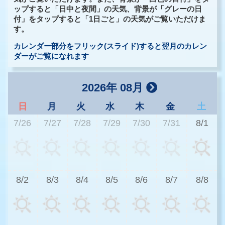
ップすると「日中と夜間」の天気、背景が「グレーの日
付」をタップすると「1日ごと」の天気がご覧いただけま
す。
カレンダー部分をフリック(スライド)すると翌月のカレン
ダーがご覧になれます
2026年 08月
日
月
火
水
木
金
土
7/26
7/27
7/28
7/29
7/30
7/31
8/1
3
8/2
8/3
8/4
8/5
8/6
8/7
8/8
3