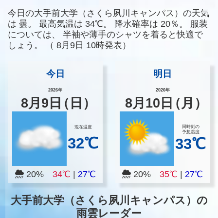
今日の大手前大学（さくら夙川キャンパス）の天気
は
曇。
最高気温は
34℃。
降水確率は
20％。
服装
については、
半袖や薄手のシャツを着ると快適で
しょう。
（
8月9日 10時発表）
今日
明日
2026年
2026年
8
月
9
日
（日）
8
月
10
日
（月）
同時刻の
現在温度
予想温度
32℃
33℃
20%
34℃
|
27℃
20%
35℃
|
27℃
大手前大学（さくら夙川キャンパス）の
雨雲レーダー