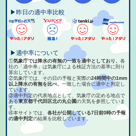
▶昨日の適中率比較
▶適中率について
①
気象庁では降水の有無の一致を適中としており、
各
社の「適中率」は気象庁による検証方法の基準に則り
算出しています。
②気象庁では、その日の予報と実際の
24時間中の1mm
以上降水の有無を比べ、
一致した場合に適中と判定し
ています。
③適中判定の代表地点として、気象庁の定める地点で
ある
東京都千代田区北の丸公園
の天気を参照していま
す。
④本サイトでは、
各社が公開している7日前0時の予報
の適中判定
の結果を比較しています。