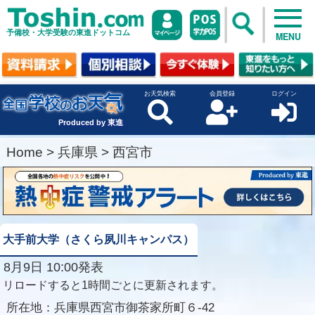
予備校・大学受験の東進ドットコム
MENU
お天気検索
会員登録
ログイン
Produced by 東進
Home
>
兵庫県
>
西宮市
大手前大学（さくら夙川キャンパス）
8月9日 10:00発表
リロードすると1時間ごとに更新されます。
所在地：
兵庫県西宮市御茶家所町６-42