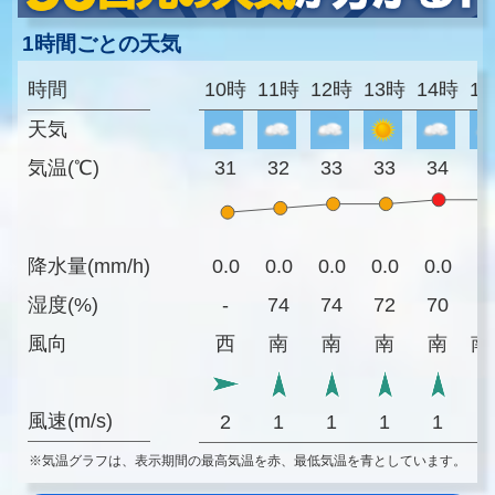
1時間ごとの天気
時間
10時
11時
12時
13時
14時
1
天気
気温(℃)
31
32
33
33
34
3
降水量(mm/h)
0.0
0.0
0.0
0.0
0.0
0
湿度(%)
-
74
74
72
70
7
風向
西
南
南
南
南
南
風速(m/s)
2
1
1
1
1
※気温グラフは、表示期間の最高気温を赤、最低気温を青としています。