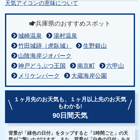
天気アイコンの意味について
兵庫県のおすすめスポット
城崎温泉
湯村温泉
竹田城跡（虎臥城）
生野銀山
山陰海岸ジオパーク
神戸どうぶつ王国
南京町
六甲山
メリケンパーク
大蔵海岸公園
１ヶ月先のお天気も、
１ヶ月以上先のお天気
もわかる!
90日間天気
背景が「緑色の日付」をタップすると「1時間ごと」の天
気がご覧いただけます。また、背景が「白色の日付」をタ