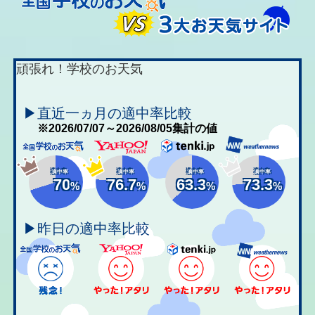
頑張れ！学校のお天気
▶直近一ヵ月の適中率比較
※2026/07/07～2026/08/05集計の値
適中率
適中率
適中率
適中率
70
76.7
63.3
73.3
%
%
%
%
▶昨日の適中率比較