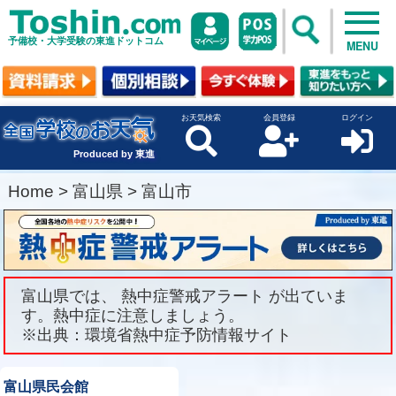
予備校・大学受験の東進ドットコム
MENU
お天気検索
会員登録
ログイン
Produced by 東進
Home
>
富山県
>
富山市
富山県では、 熱中症警戒アラート が出ていま
す。熱中症に注意しましょう。
※出典：環境省熱中症予防情報サイト
富山県民会館