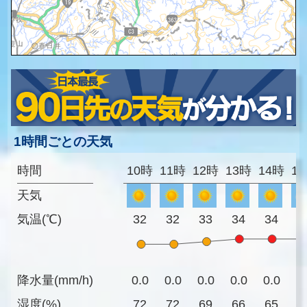
1時間ごとの天気
時間
10時
11時
12時
13時
14時
1
天気
気温(℃)
32
32
33
34
34
3
降水量(mm/h)
0.0
0.0
0.0
0.0
0.0
0
湿度(%)
72
72
69
66
65
6