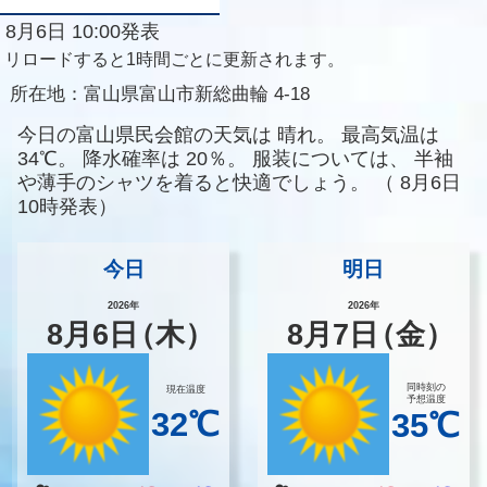
8月6日 10:00発表
リロードすると1時間ごとに更新されます。
所在地：
富山県富山市新総曲輪 4-18
今日の富山県民会館の天気は
晴れ。
最高気温は
34℃。
降水確率は
20％。
服装については、
半袖
や薄手のシャツを着ると快適でしょう。
（
8月6日
10時発表）
今日
明日
2026年
2026年
8
月
6
日
（木）
8
月
7
日
（金）
同時刻の
現在温度
予想温度
32℃
35℃