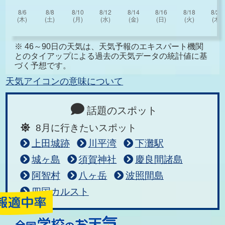
※ 46～90日の天気は、天気予報のエキスパート機関
とのタイアップによる過去の天気データの統計値に基
づく予想です。
天気アイコンの意味について
話題のスポット
8月に行きたいスポット
上田城跡
川平湾
下灘駅
城ヶ島
須賀神社
慶良間諸島
阿智村
八ヶ岳
波照間島
四国カルスト