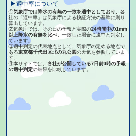
▶適中率について
①
気象庁では降水の有無の一致を適中としており、
各
社の「適中率」は気象庁による検証方法の基準に則り
算出しています。
②気象庁では、その日の予報と実際の
24時間中の1mm
以上降水の有無を比べ、
一致した場合に適中と判定し
ています。
③適中判定の代表地点として、気象庁の定める地点で
ある
東京都千代田区北の丸公園
の天気を参照していま
す。
④本サイトでは、
各社が公開している7日前0時の予報
の適中判定
の結果を比較しています。