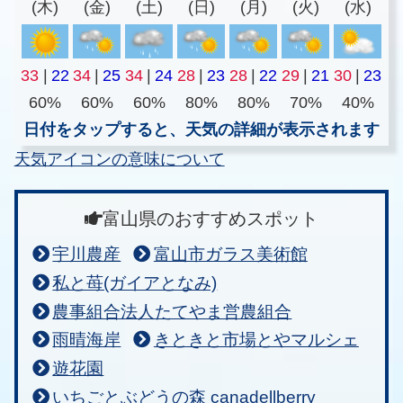
(木)
(金)
(土)
(日)
(月)
(火)
(水)
33
|
22
34
|
25
34
|
24
28
|
23
28
|
22
29
|
21
30
|
23
60%
60%
60%
80%
80%
70%
40%
日付をタップすると、天気の詳細が表示されます
天気アイコンの意味について
富山県のおすすめスポット
宇川農産
富山市ガラス美術館
私と苺(ガイアとなみ)
農事組合法人たてやま営農組合
雨晴海岸
きときと市場とやマルシェ
遊花園
いちごとぶどうの森 canadellberry