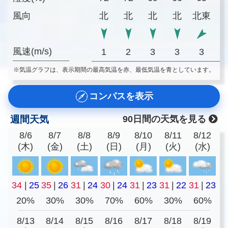
風向
北
北
北
北
北東
風速(m/s)
1
2
3
3
3
※気温グラフは、表示期間の最高気温を赤、最低気温を青としています。
コンパスを表示
週間天気
90日間の天気を見る
8/6
8/7
8/8
8/9
8/10
8/11
8/12
(木)
(金)
(土)
(日)
(月)
(火)
(水)
34
|
25
35
|
26
31
|
24
30
|
24
31
|
23
31
|
22
31
|
23
20%
30%
30%
70%
60%
30%
60%
8/13
8/14
8/15
8/16
8/17
8/18
8/19