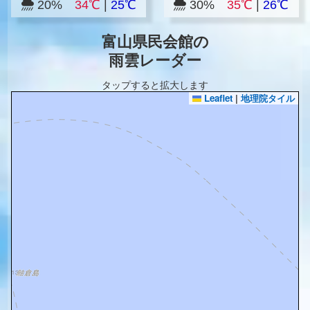
20%
34℃
|
25℃
30%
35℃
|
26℃
富山県民会館の
雨雲レーダー
タップすると拡大します
Leaflet
|
地理院タイル