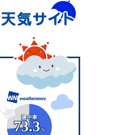
適中率
73.3
%