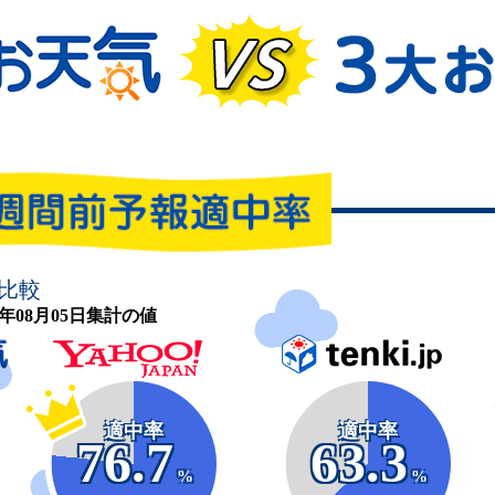
比較
26年08月05日集計の値
適中率
適中率
76.7
63.3
%
%