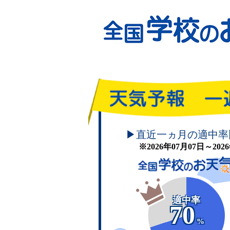
頑張れ！学校のお天気
▶直近一ヵ月の適中率
※2026年07月07日～20
適中率
70
%