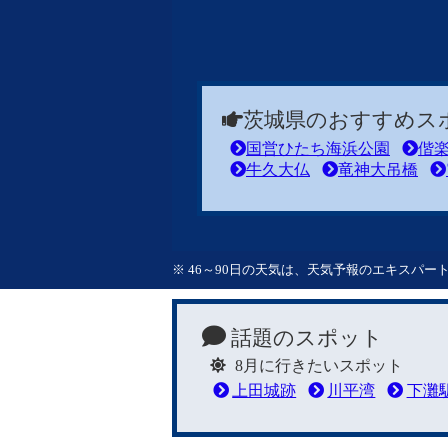
茨城県のおすすめス
国営ひたち海浜公園
偕
牛久大仏
竜神大吊橋
※ 46～90日の天気は、天気予報のエキスパ
話題のスポット
8月に行きたいスポット
上田城跡
川平湾
下灘