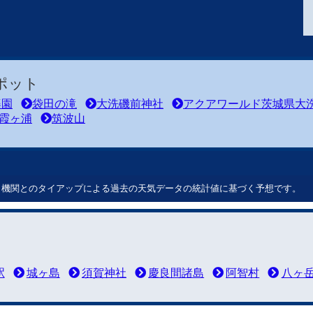
ポット
楽園
袋田の滝
大洗磯前神社
アクアワールド茨城県大
霞ヶ浦
筑波山
ート機関とのタイアップによる過去の天気データの統計値に基づく予想です。
駅
城ヶ島
須賀神社
慶良間諸島
阿智村
八ヶ