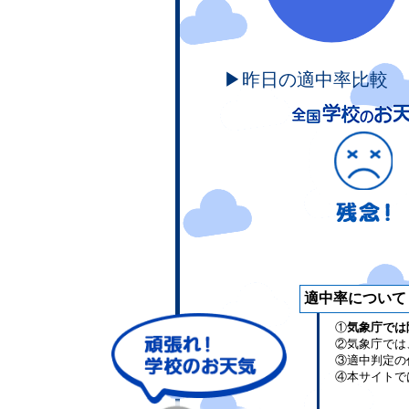
▶昨日の適中率比較
適中率について
①
気象庁では
②気象庁では
③適中判定の
④本サイトで