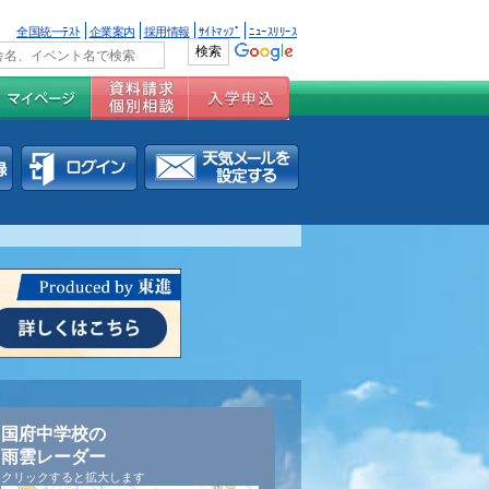
全国統一ﾃｽﾄ
企業案内
採用情報
ｻｲﾄﾏｯﾌﾟ
ﾆｭｰｽﾘﾘｰｽ
国府中学校の
雨雲レーダー
クリックすると拡大します