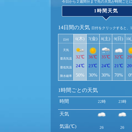
今日から２週間分まで先の天気が時間ごと
1時間天気
14日間の天気
日付をクリックすると、
(木)
(金)
(土)
(日)
6
7
8
9
10
日付
天気
32℃
36℃
35℃
32℃
2
最高気温
24℃
23℃
24℃
21℃
2
最低気温
50%
30%
30%
70%
0
降水確率
1時間ごとの天気
時間
22時
23時
天気
気温(℃)
26
26