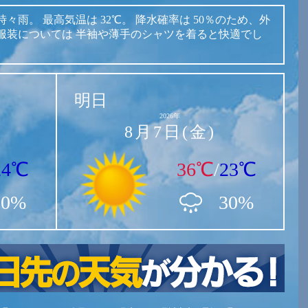
時々雨。
最高気温は
32℃。
降水確率は
50％のため、外
服装については
半袖や薄手のシャツを着ると快適でし
明日
2026年
8月7日(金)
24℃
36℃
/
23℃
50%
30%