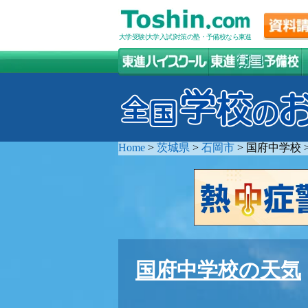
大学受験(大学入試)対策の塾・予備校なら東進
Home
>
茨城県
>
石岡市
>
国府中学校
国府中学校の天気