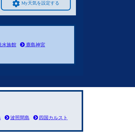
My天気を設定する
洗水族館
鹿島神宮
岳
波照間島
四国カルスト