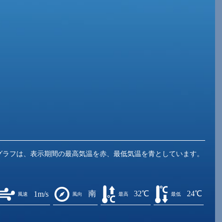
グラフは、表示期間の最高気温を赤、最低気温を青としています。
南
32℃
24℃
1m/s
風速
風向
最高
最低