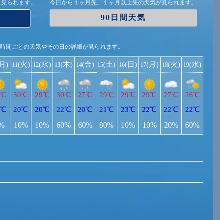
に見られます。
今日から１ヶ月先、１ヶ月以上先の天気が見られます。
90日間天気
1時間ごとの天気やその日の詳細が見られます。
(月)
(火)
(水)
(木)
(金)
(土)
(日)
(月)
(火)
(水)
11
12
13
14
15
16
17
18
19
9℃
30℃
29℃
30℃
27℃
29℃
29℃
29℃
27℃
26℃
0℃
20℃
20℃
22℃
20℃
21℃
23℃
22℃
22℃
22℃
%
10%
10%
60%
60%
80%
10%
10%
20%
60%