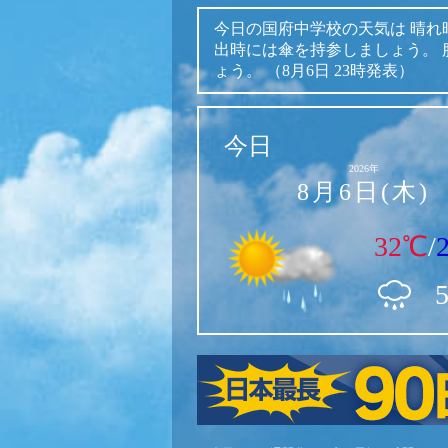
今日の国府中学校の天気は
晴れ
出時には傘を持参しましょう。
ょう。
（8月6日 23時発表）
今日
2026年
8月6日(木)
32℃
/