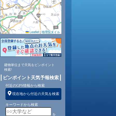
Leaflet
|
地理院タイル
建物単位まで天気をピンポイント
検索!
ピンポイント天気予報検索
付近のGPS情報から検索
現在地から付近の天気を検索
キーワードから検索
を