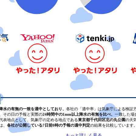
降水の有無の一致を適中としており、
各社の「適中率」は気象庁による検証
、その日の予報と実際の
24時間中の1mm以上降水の有無を比べ、
一致した場
代表地点として、気象庁の定める地点である
東京都千代田区北の丸公園
の天
は、
各社が公開している7日前0時の予報の適中判定
の結果を比較しています
もっと詳しく見る