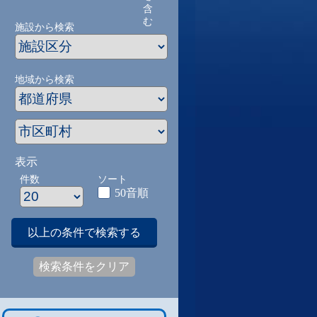
含
む
施設から検索
地域から検索
表示
件数
ソート
50音順
以上の条件で検索する
検索条件をクリア