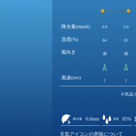
降水量(mm/h)
0.0
0.0
湿度(%)
84
85
風向き
南
南
風速(m/s)
1
1
※気温
0.0mm
85%
降水量
湿度
天気アイコンの意味について