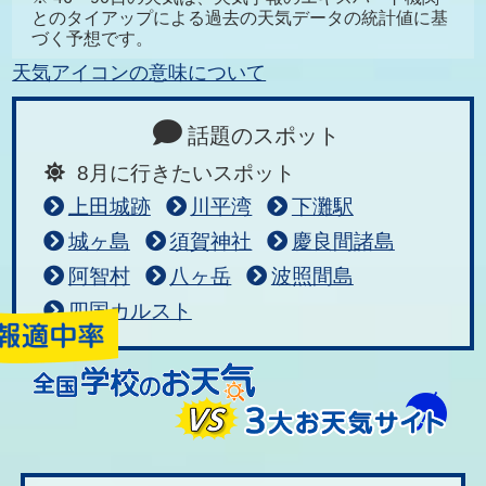
とのタイアップによる過去の天気データの統計値に基
づく予想です。
天気アイコンの意味について
話題のスポット
8月に行きたいスポット
上田城跡
川平湾
下灘駅
城ヶ島
須賀神社
慶良間諸島
阿智村
八ヶ岳
波照間島
四国カルスト