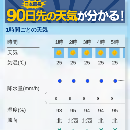
1時間ごとの天気
時間
1時
2時
3時
4時
5時
6
天気
気温(℃)
25
25
25
25
25
2
降水量(mm/h)
湿度(%)
93
95
94
94
95
9
風向
北
北西
北西
北
北