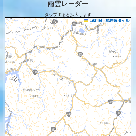
雨雲レーダー
タップすると拡大します
Leaflet
|
地理院タイル