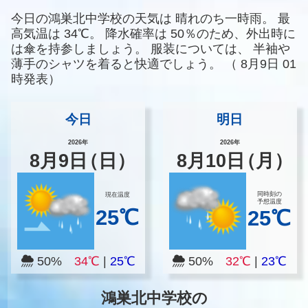
今日の鴻巣北中学校の天気は
晴れのち一時雨。
最
高気温は
34℃。
降水確率は
50％のため、外出時に
は傘を持参しましょう。
服装については、
半袖や
薄手のシャツを着ると快適でしょう。
（
8月9日 01
時発表）
今日
明日
2026年
2026年
8
月
9
日
（日）
8
月
10
日
（月）
同時刻の
現在温度
予想温度
25℃
25℃
50%
34℃
|
25℃
50%
32℃
|
23℃
鴻巣北中学校の