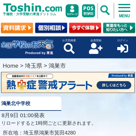
予備校・大学受験の東進ドットコム
MENU
お天気検索
会員登録
ログイン
Produced by 東進
Home
>
埼玉県
>
鴻巣市
鴻巣北中学校
8月9日 01:00発表
リロードすると1時間ごとに更新されます。
所在地：
埼玉県鴻巣市箕田4280