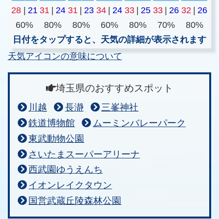
28
|
21
31
|
24
31
|
23
34
|
24
33
|
25
33
|
26
32
|
26
60%
80%
80%
60%
80%
70%
80%
日付をタップすると、天気の詳細が表示されます
天気アイコンの意味について
埼玉県のおすすめスポット
川越
長瀞
三峯神社
鉄道博物館
ムーミンバレーパーク
東武動物公園
さいたまスーパーアリーナ
西武園ゆうえんち
イオンレイクタウン
国営武蔵丘陵森林公園