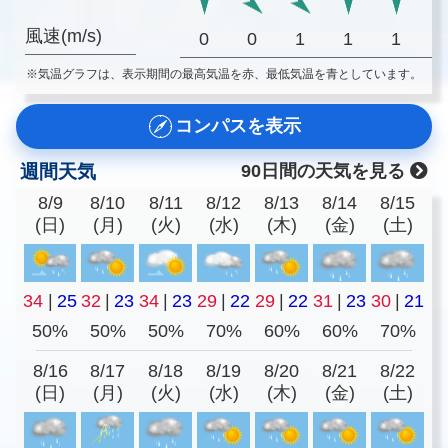
風速(m/s)
0
0
1
1
1
※気温グラフは、表示期間の最高気温を赤、最低気温を青としています。
コンパスを表示
週間天気
90日間の天気を見る
8/9
8/10
8/11
8/12
8/13
8/14
8/15
(日)
(月)
(火)
(水)
(木)
(金)
(土)
34
|
25
32
|
23
34
|
23
29
|
22
29
|
22
31
|
23
30
|
21
50%
50%
50%
70%
60%
60%
70%
8/16
8/17
8/18
8/19
8/20
8/21
8/22
(日)
(月)
(火)
(水)
(木)
(金)
(土)