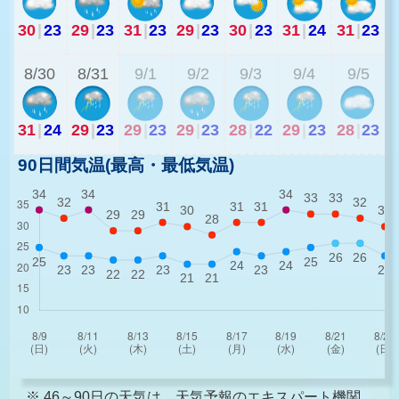
30
|
23
29
|
23
31
|
23
29
|
23
30
|
23
31
|
24
31
|
23
2
8/30
8/31
9/1
9/2
9/3
9/4
9/5
31
|
24
29
|
23
29
|
23
29
|
23
28
|
22
29
|
23
28
|
23
90日間気温(最高・最低気温)
※ 46～90日の天気は、天気予報のエキスパート機関