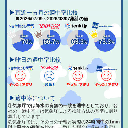
▶直近一ヵ月の適中率比較
※2026/07/09～2026/08/07集計の値
適中率
適中率
適中率
適中率
70
66.7
63.3
73.3
%
%
%
%
▶昨日の適中率比較
▶適中率について
①
気象庁では降水の有無の一致を適中としており、
各
社の「適中率」は気象庁による検証方法の基準に則り
算出しています。
②気象庁では、その日の予報と実際の
24時間中の1mm
以上降水の有無を比べ、
一致した場合に適中と判定し