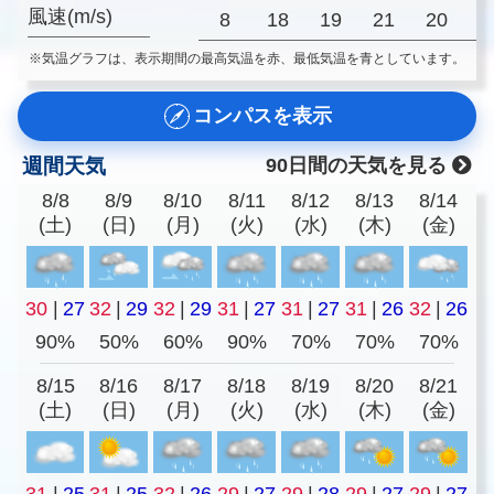
風速(m/s)
8
18
19
21
20
2
※気温グラフは、表示期間の最高気温を赤、最低気温を青としています。
コンパスを表示
週間天気
90日間の天気を見る
8/8
8/9
8/10
8/11
8/12
8/13
8/14
(土)
(日)
(月)
(火)
(水)
(木)
(金)
30
|
27
32
|
29
32
|
29
31
|
27
31
|
27
31
|
26
32
|
26
90%
50%
60%
90%
70%
70%
70%
8/15
8/16
8/17
8/18
8/19
8/20
8/21
(土)
(日)
(月)
(火)
(水)
(木)
(金)
31
|
25
31
|
25
32
|
26
29
|
27
29
|
28
29
|
27
29
|
27