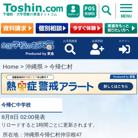
予備校・大学受験の東進ドットコム
MENU
お天気検索
会員登録
ログイン
Produced by 東進
Home
>
沖縄県
>
今帰仁村
今帰仁中学校
8月8日 02:00発表
リロードすると1時間ごとに更新されます。
所在地：
沖縄県今帰仁村仲宗根47