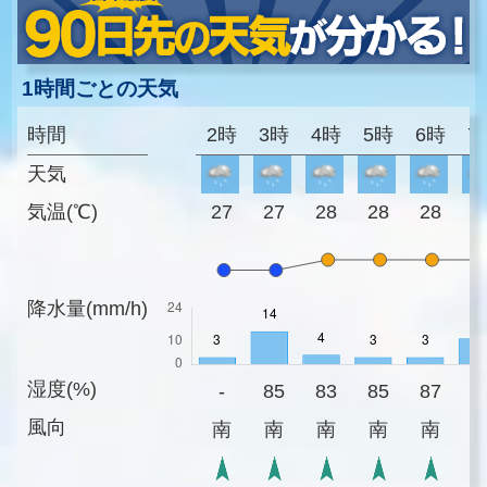
1時間ごとの天気
時間
2時
3時
4時
5時
6時
7
天気
気温(℃)
27
27
28
28
28
2
降水量(mm/h)
湿度(%)
-
85
83
85
87
8
風向
南
南
南
南
南