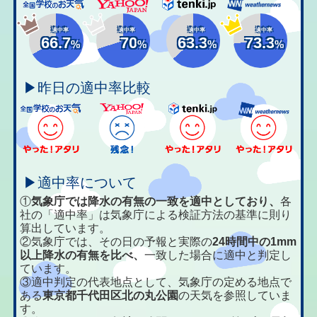
適中率
適中率
適中率
適中率
66.7
70
63.3
73.3
%
%
%
%
▶昨日の適中率比較
▶適中率について
①
気象庁では降水の有無の一致を適中としており、
各
社の「適中率」は気象庁による検証方法の基準に則り
算出しています。
②気象庁では、その日の予報と実際の
24時間中の1mm
以上降水の有無を比べ、
一致した場合に適中と判定し
ています。
③適中判定の代表地点として、気象庁の定める地点で
ある
東京都千代田区北の丸公園
の天気を参照していま
す。