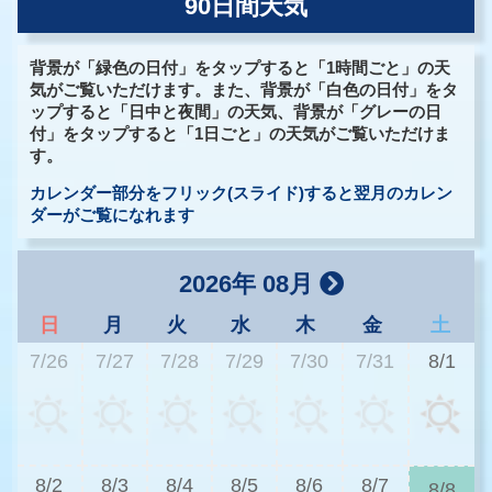
90日間天気
背景が「緑色の日付」をタップすると「1時間ごと」の天
気がご覧いただけます。また、背景が「白色の日付」をタ
ップすると「日中と夜間」の天気、背景が「グレーの日
付」をタップすると「1日ごと」の天気がご覧いただけま
す。
カレンダー部分をフリック(スライド)すると翌月のカレン
ダーがご覧になれます
2026年 08月
日
月
火
水
木
金
土
7/26
7/27
7/28
7/29
7/30
7/31
8/1
3
8/2
8/3
8/4
8/5
8/6
8/7
8/8