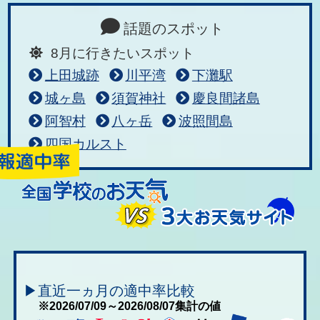
話題のスポット
8月に行きたいスポット
上田城跡
川平湾
下灘駅
城ヶ島
須賀神社
慶良間諸島
阿智村
八ヶ岳
波照間島
四国カルスト
▶直近一ヵ月の適中率比較
※2026/07/09～2026/08/07集計の値