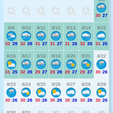
30
|
27
2
8/9
8/10
8/11
8/12
8/13
8/14
8/15
32
|
29
32
|
29
31
|
27
31
|
27
31
|
26
32
|
26
31
|
25
2
8/16
8/17
8/18
8/19
8/20
8/21
8/22
31
|
25
32
|
26
29
|
27
29
|
28
29
|
27
29
|
27
30
|
26
3
8/23
8/24
8/25
8/26
8/27
8/28
8/29
30
|
26
30
|
26
30
|
26
30
|
26
30
|
26
30
|
26
30
|
26
3
8/30
8/31
9/1
9/2
9/3
9/4
9/5