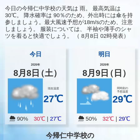
今日の今帰仁中学校の天気は
雨。
最高気温は
30℃。
降水確率は
90％のため、外出時には傘を持
参しましょう。最大風速予想が18m/sのため、注意
しましょう。
服装については、
半袖や薄手のシャ
ツを着ると快適でしょう。
（
8月8日 02時発表）
今日
明日
2026年
2026年
8
月
8
日
（土）
8
月
9
日
（日）
同時刻の
現在温度
予想温度
27℃
29℃
90%
30℃
|
27℃
50%
32℃
|
29℃
今帰仁中学校の