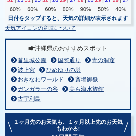
60%
60%
60%
80%
90%
50%
40%
日付をタップすると、天気の詳細が表示されます
天気アイコンの意味について
沖縄県のおすすめスポット
首里城公園
国際通り
青の洞窟
波上宮
ひめゆりの塔
おきなわワールド
斎場御嶽
ガンガラーの谷
美ら海水族館
古宇利島
１ヶ月先のお天気も、
１ヶ月以上先のお天気
もわかる!