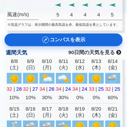
風速(m/s)
5
4
4
4
5
※気温グラフは、表示期間の最高気温を赤、最低気温を青としています。
コンパスを表示
週間天気
90日間の天気を見る
8/8
8/9
8/10
8/11
8/12
8/13
8/14
(土)
(日)
(月)
(火)
(水)
(木)
(金)
32
|
28
32
|
27
34
|
26
34
|
24
34
|
24
33
|
25
32
|
25
10%
10%
30%
30%
0%
0%
60%
8/15
8/16
8/17
8/18
8/19
8/20
8/21
(土)
(日)
(月)
(火)
(水)
(木)
(金)