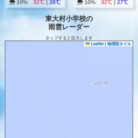
10%
32℃
|
28℃
10%
32℃
|
27℃
東大村小学校の
雨雲レーダー
タップすると拡大します
Leaflet
|
地理院タイル