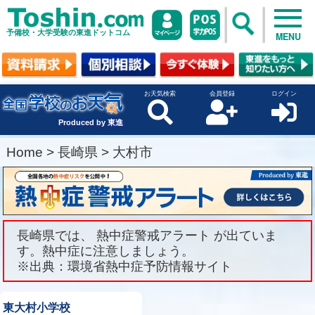
予備校・大学受験の東進ドットコム
MENU
お天気検索
会員登録
ログイン
Produced by 東進
Home
>
長崎県
>
大村市
長崎県では、 熱中症警戒アラート が出ていま
す。熱中症に注意しましょう。
※出典：環境省熱中症予防情報サイト
東大村小学校