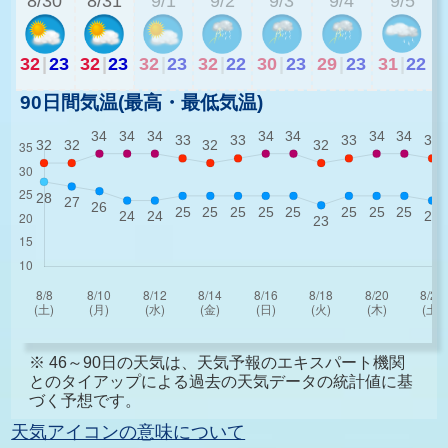
8/30
8/31
9/1
9/2
9/3
9/4
9/5
32
|
23
32
|
23
32
|
23
32
|
22
30
|
23
29
|
23
31
|
22
90日間気温(最高・最低気温)
※ 46～90日の天気は、天気予報のエキスパート機関
とのタイアップによる過去の天気データの統計値に基
づく予想です。
天気アイコンの意味について