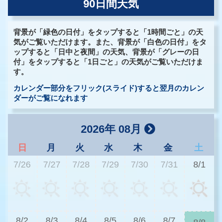
90日間天気
背景が「緑色の日付」をタップすると「1時間ごと」の天
気がご覧いただけます。また、背景が「白色の日付」をタ
ップすると「日中と夜間」の天気、背景が「グレーの日
付」をタップすると「1日ごと」の天気がご覧いただけま
す。
カレンダー部分をフリック(スライド)すると翌月のカレン
ダーがご覧になれます
2026年 08月
日
月
火
水
木
金
土
7/26
7/27
7/28
7/29
7/30
7/31
8/1
3
8/2
8/3
8/4
8/5
8/6
8/7