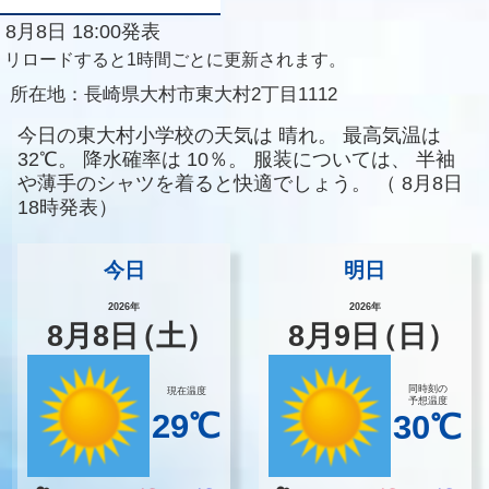
8月8日 18:00発表
リロードすると1時間ごとに更新されます。
所在地：
長崎県大村市東大村2丁目1112
今日の東大村小学校の天気は
晴れ。
最高気温は
32℃。
降水確率は
10％。
服装については、
半袖
や薄手のシャツを着ると快適でしょう。
（
8月8日
18時発表）
今日
明日
2026年
2026年
8
月
8
日
（土）
8
月
9
日
（日）
同時刻の
現在温度
予想温度
29℃
30℃