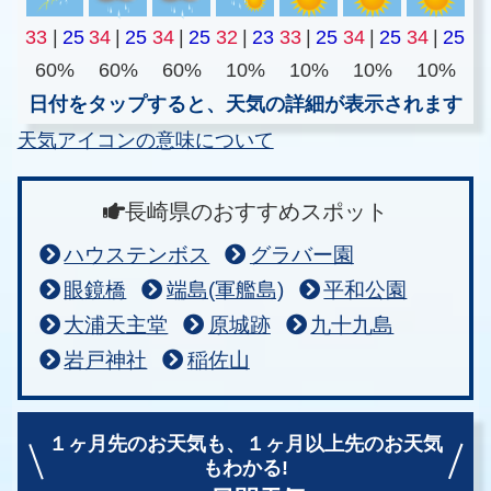
33
|
25
34
|
25
34
|
25
32
|
23
33
|
25
34
|
25
34
|
25
60%
60%
60%
10%
10%
10%
10%
日付をタップすると、天気の詳細が表示されます
天気アイコンの意味について
長崎県のおすすめスポット
ハウステンボス
グラバー園
眼鏡橋
端島(軍艦島)
平和公園
大浦天主堂
原城跡
九十九島
岩戸神社
稲佐山
１ヶ月先のお天気も、
１ヶ月以上先のお天気
もわかる!