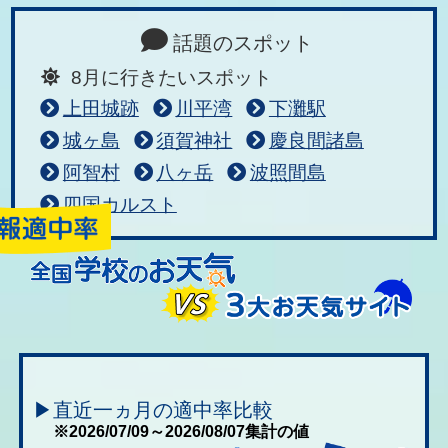
話題のスポット
8月に行きたいスポット
上田城跡
川平湾
下灘駅
城ヶ島
須賀神社
慶良間諸島
阿智村
八ヶ岳
波照間島
四国カルスト
▶直近一ヵ月の適中率比較
※2026/07/09～2026/08/07集計の値