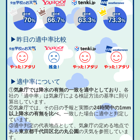
適中率
適中率
適中率
適中率
70
66.7
63.3
73.3
%
%
%
%
▶昨日の適中率比較
▶適中率について
①
気象庁では降水の有無の一致を適中としており、
各
社の「適中率」は気象庁による検証方法の基準に則り
算出しています。
②気象庁では、その日の予報と実際の
24時間中の1mm
以上降水の有無を比べ、
一致した場合に適中と判定し
ています。
③適中判定の代表地点として、気象庁の定める地点で
ある
東京都千代田区北の丸公園
の天気を参照していま
す。