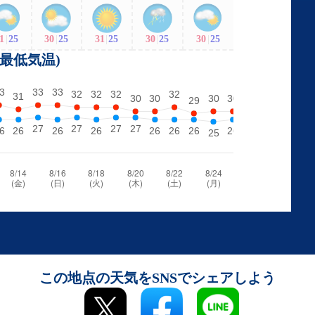
1
|
25
30
|
25
31
|
25
30
|
25
30
|
25
・最低気温)
この地点の天気をSNSでシェアしよう