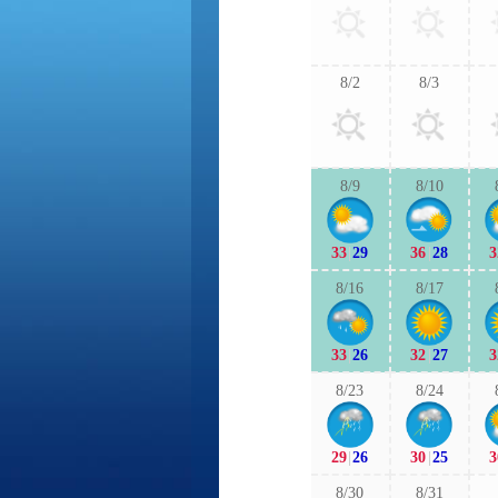
8/2
8/3
8/9
8/10
33
|
29
36
|
28
3
8/16
8/17
33
|
26
32
|
27
3
8/23
8/24
29
|
26
30
|
25
3
8/30
8/31