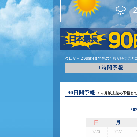
今日から２週間分まで先の予報が時間ごと
1時間予報
90日間予報
１ヶ月以上先の予報ま
20
日
月
7/26
7/27