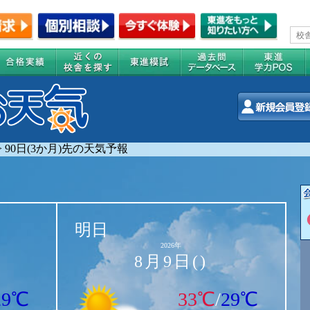
>
90日(3か月)先の天気予報
明日
2026年
8月9日()
29℃
33℃
/
29℃