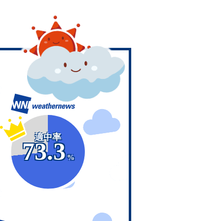
適中率
73.3
%