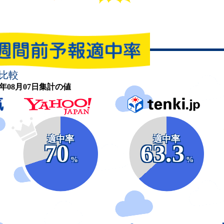
比較
26年08月07日集計の値
適中率
適中率
70
63.3
%
%