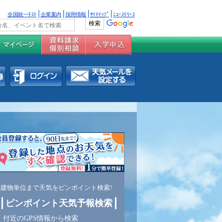
全国統一ﾃｽﾄ
企業案内
採用情報
ｻｲﾄﾏｯﾌﾟ
ﾆｭｰｽﾘﾘｰｽ
建物単位まで天気をピンポイント検索!
ピンポイント天気予報検索
付近のGPS情報から検索