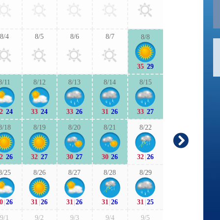
32
|
25
32
|
2
8/4
8/5
8/6
8/7
8/8
9/6
9/7
35
|
29
31
|
25
31
|
2
8/11
8/12
8/13
8/14
8/15
9/13
9/1
2
|
24
33
|
24
33
|
26
31
|
26
33
|
27
28
|
24
28
|
2
8/18
8/19
8/20
8/21
8/22
9/20
9/2
-
2
|
26
32
|
27
30
|
27
30
|
26
32
|
26
27
|
21
-
|
-
8/25
8/26
8/27
8/28
8/29
9/27
9/2
0
|
26
31
|
26
31
|
26
31
|
26
31
|
25
28
|
23
28
|
2
9/1
9/2
9/3
9/4
9/5