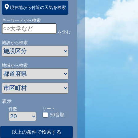
現在地から付近の天気を検索
キーワードから検索
を含む
施設から検索
地域から検索
表示
件数
ソート
50音順
以上の条件で検索する
1
9/1
9/2
9/3
9/4
9/5
9/27