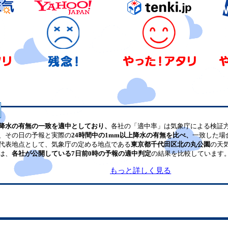
降水の有無の一致を適中としており、
各社の「適中率」は気象庁による検証
、その日の予報と実際の
24時間中の1mm以上降水の有無を比べ、
一致した場
代表地点として、気象庁の定める地点である
東京都千代田区北の丸公園
の天
は、
各社が公開している7日前0時の予報の適中判定
の結果を比較しています
もっと詳しく見る