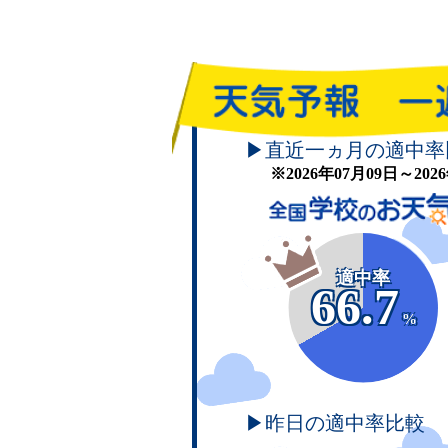
▶直近一ヵ月の適中率
※2026年07月09日～20
適中率
66.7
%
▶昨日の適中率比較