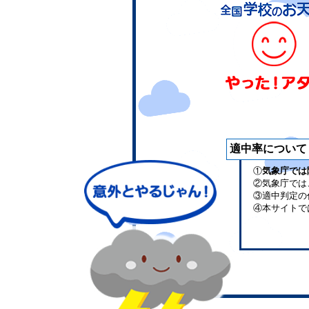
適中率について
①
気象庁では
②気象庁では
③適中判定の
④本サイトで