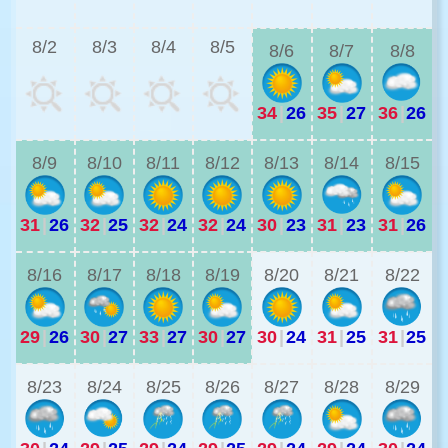
3
8/2
8/3
8/4
8/5
8/6
8/7
8/8
34
|
26
35
|
27
36
|
26
2
8/9
8/10
8/11
8/12
8/13
8/14
8/15
31
|
26
32
|
25
32
|
24
32
|
24
30
|
23
31
|
23
31
|
26
2
8/16
8/17
8/18
8/19
8/20
8/21
8/22
29
|
26
30
|
27
33
|
27
30
|
27
30
|
24
31
|
25
31
|
25
2
8/23
8/24
8/25
8/26
8/27
8/28
8/29