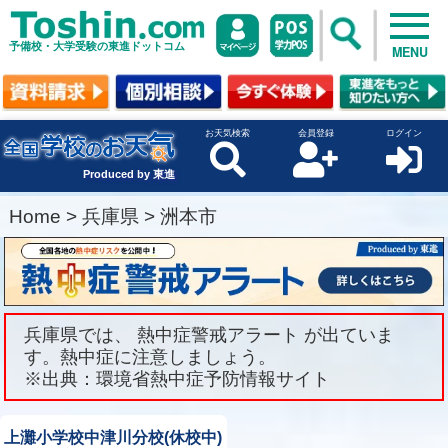
予備校・大学受験の東進ドットコム
MENU
お天気検索
会員登録
ログイン
Produced by 東進
Home
>
兵庫県
>
洲本市
兵庫県では、 熱中症警戒アラート が出ていま
す。熱中症に注意しましょう。
※出典：環境省熱中症予防情報サイト
上灘小学校中津川分校(休校中)