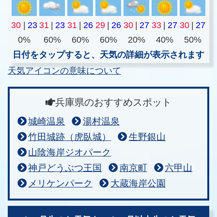
30
|
23
31
|
23
31
|
26
29
|
26
30
|
27
33
|
27
30
|
27
0%
60%
60%
60%
20%
40%
50%
日付をタップすると、天気の詳細が表示されます
天気アイコンの意味について
兵庫県のおすすめスポット
城崎温泉
湯村温泉
竹田城跡（虎臥城）
生野銀山
山陰海岸ジオパーク
神戸どうぶつ王国
南京町
六甲山
メリケンパーク
大蔵海岸公園