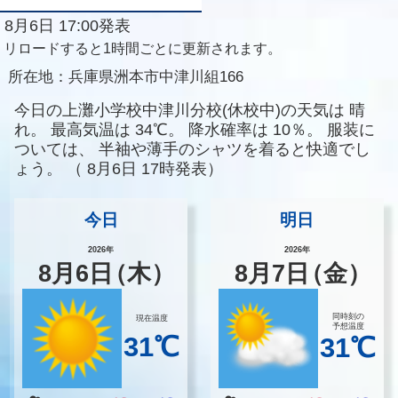
8月6日 17:00発表
リロードすると1時間ごとに更新されます。
所在地：
兵庫県洲本市中津川組166
今日の上灘小学校中津川分校(休校中)の天気は
晴
れ。
最高気温は
34℃。
降水確率は
10％。
服装に
ついては、
半袖や薄手のシャツを着ると快適でし
ょう。
（
8月6日 17時発表）
今日
明日
2026年
2026年
8
月
6
日
（木）
8
月
7
日
（金）
同時刻の
現在温度
予想温度
31℃
31℃