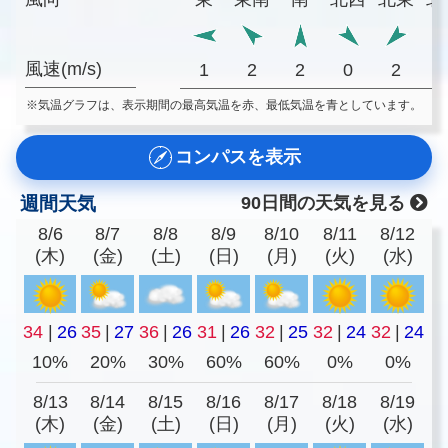
風速(m/s)
1
2
2
0
2
※気温グラフは、表示期間の最高気温を赤、最低気温を青としています。
コンパスを表示
週間天気
90日間の天気を見る
8/6
8/7
8/8
8/9
8/10
8/11
8/12
(木)
(金)
(土)
(日)
(月)
(火)
(水)
34
|
26
35
|
27
36
|
26
31
|
26
32
|
25
32
|
24
32
|
24
10%
20%
30%
60%
60%
0%
0%
8/13
8/14
8/15
8/16
8/17
8/18
8/19
(木)
(金)
(土)
(日)
(月)
(火)
(水)