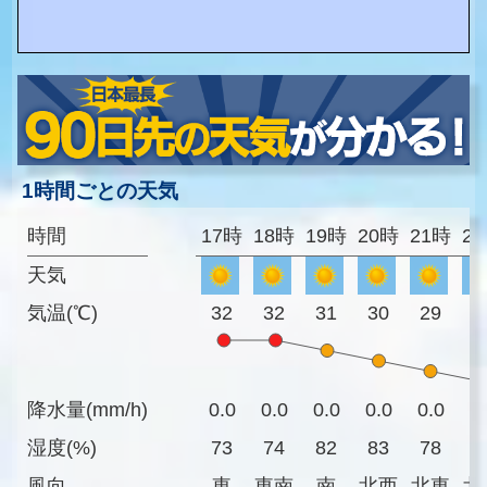
1時間ごとの天気
時間
17時
18時
19時
20時
21時
2
天気
気温(℃)
32
32
31
30
29
2
降水量(mm/h)
0.0
0.0
0.0
0.0
0.0
0
湿度(%)
73
74
82
83
78
7
風向
東
東南
南
北西
北東
北