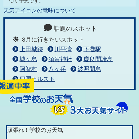
づく予想です。
天気アイコンの意味について
話題のスポット
8月に行きたいスポット
上田城跡
川平湾
下灘駅
城ヶ島
須賀神社
慶良間諸島
阿智村
八ヶ岳
波照間島
四国カルスト
頑張れ！学校のお天気