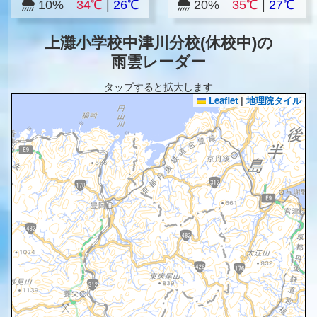
10%
34℃
|
26℃
20%
35℃
|
27℃
上灘小学校中津川分校(休校中)の
雨雲レーダー
タップすると拡大します
Leaflet
|
地理院タイル