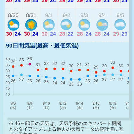
30
|
24
29
|
25
29
|
24
29
|
25
29
|
24
29
|
24
30
|
24
2
8/30
8/31
9/1
9/2
9/3
9/4
9/5
30
|
24
30
|
24
30
|
24
28
|
22
28
|
24
28
|
24
29
|
23
90日間気温(最高・最低気温)
※ 46～90日の天気は、天気予報のエキスパート機関
とのタイアップによる過去の天気データの統計値に基