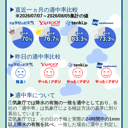
▶直近一ヵ月の適中率比較
※2026/07/07～2026/08/05集計の値
適中率
適中率
適中率
適中率
70
76.7
63.3
73.3
%
%
%
%
▶昨日の適中率比較
▶適中率について
①
気象庁では降水の有無の一致を適中としており、
各
社の「適中率」は気象庁による検証方法の基準に則り
算出しています。
②気象庁では、その日の予報と実際の
24時間中の1mm
以上降水の有無を比べ、
一致した場合に適中と判定し