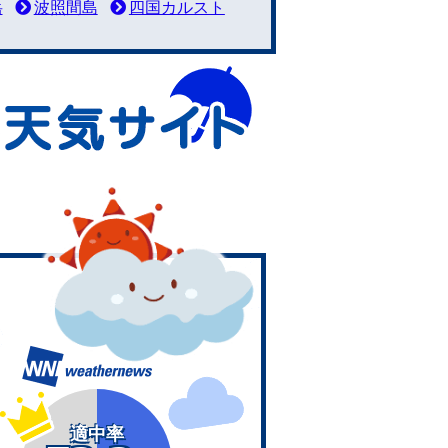
岳
波照間島
四国カルスト
適中率