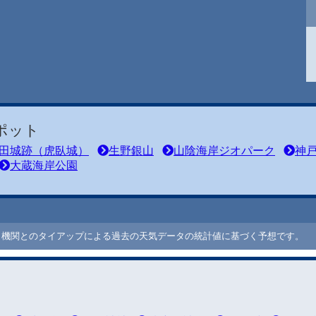
ポット
田城跡（虎臥城）
生野銀山
山陰海岸ジオパーク
神
大蔵海岸公園
ート機関とのタイアップによる過去の天気データの統計値に基づく予想です。