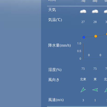
7時
8時
9
天気
気温(℃)
27
28
3
降水量(mm/h)
75
75
7
湿度(%)
北東
東
北
風向き
風速(m/s)
3
1