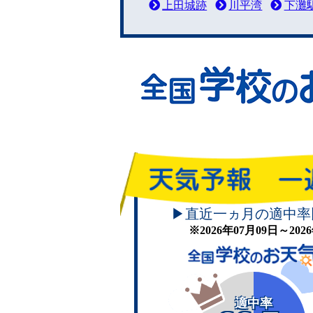
上田城跡
川平湾
下灘
▶直近一ヵ月の適中率
※2026年07月09日～20
適中率