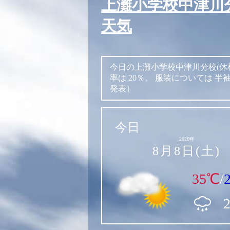
上灘小学校中津川分
天気
今日の上灘小学校中津川分校(休
率は
20％。
服装については
半
発表）
今日
2026年
8月8日(土)
35℃
/