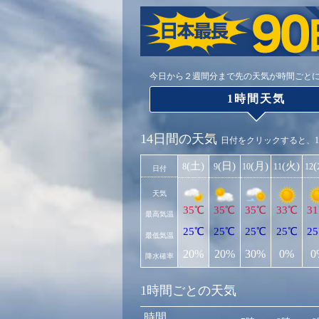
今日から２週間分まで先の天気が時間ごと
1時間天気
14日間の天気
日付をクリックすると、
(土)
(日)
(月)
(火)
8
9
10
11
12
日付
天気
35℃
35℃
35℃
33℃
3
最高気温
25℃
25℃
25℃
25℃
2
最低気温
20%
20%
30%
0%
0
降水確率
1時間ごとの天気
時間