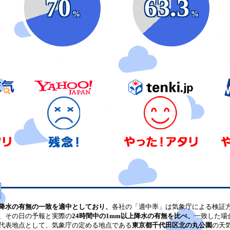
70
63.3
%
%
降水の有無の一致を適中としており、
各社の「適中率」は気象庁による検証
、その日の予報と実際の
24時間中の1mm以上降水の有無を比べ、
一致した場
代表地点として、気象庁の定める地点である
東京都千代田区北の丸公園
の天