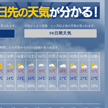
に見られます。
今日から１ヶ月先、１ヶ月以上先の天気が見られます。
90日間天気
1時間ごとの天気やその日の詳細が見られます。
(水)
(木)
(金)
(土)
(日)
(月)
(火)
(水)
(木)
(金)
13
14
15
16
17
18
19
20
21
1℃
30℃
28℃
29℃
30℃
32℃
29℃
29℃
29℃
31℃
5℃
24℃
23℃
24℃
24℃
25℃
27℃
26℃
27℃
27℃
%
60%
30%
60%
60%
30%
20%
10%
60%
10%