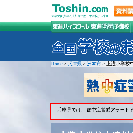
大学受験(大学入試)対策の塾・予備校なら東進
Home
>
兵庫県
>
洲本市
>
上灘小学校中
兵庫県では、 熱中症警戒アラート