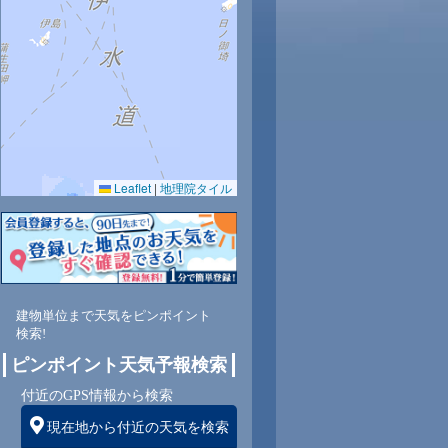
8時
19時
20時
21時
22時
23時
31
30
29
28
28
28
Leaflet
|
地理院タイル
74
76
78
80
82
84
建物単位まで天気をピンポイント
南西
南西
南西
南西
南西
南
検索!
ピンポイント天気予報検索
付近のGPS情報から検索
4
4
5
4
4
3
現在地から付近の天気を検索