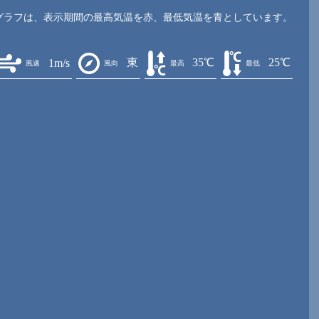
グラフは、表示期間の最高気温を赤、最低気温を青としています。
東
35℃
25℃
1m/s
風速
風向
最高
最低