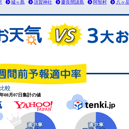
駅
城ヶ島
須賀神社
慶良間諸島
阿智村
八ヶ
比較
26年08月07日集計の値
適中率
適中率