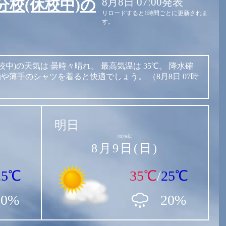
8月8日 07:00発表
校(休校中)の
リロードすると1時間ごとに更新されま
す。
校中)の天気は
曇時々晴れ。
最高気温は
35℃。
降水確
袖や薄手のシャツを着ると快適でしょう。
（8月8日 07時
明日
2026年
8月9日(日)
25℃
35℃
/
25℃
20%
20%