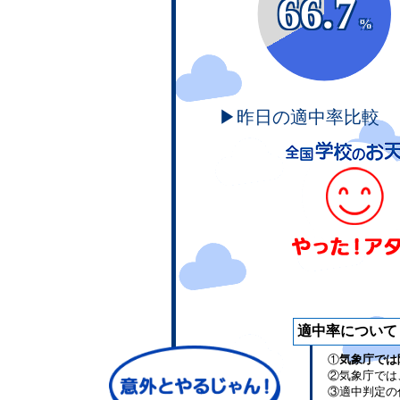
66.7
%
▶昨日の適中率比較
適中率について
①
気象庁では
②気象庁では
③適中判定の