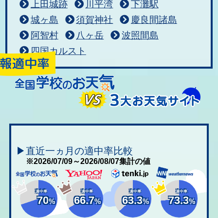
上田城跡
川平湾
下灘駅
城ヶ島
須賀神社
慶良間諸島
阿智村
八ヶ岳
波照間島
四国カルスト
▶直近一ヵ月の適中率比較
※2026/07/09～2026/08/07集計の値
適中率
適中率
適中率
適中率
70
66.7
63.3
73.3
%
%
%
%