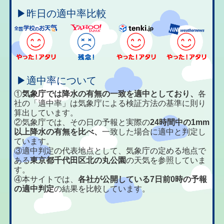
▶昨日の適中率比較
▶適中率について
①
気象庁では降水の有無の一致を適中としており、
各
社の「適中率」は気象庁による検証方法の基準に則り
算出しています。
②気象庁では、その日の予報と実際の
24時間中の1mm
以上降水の有無を比べ、
一致した場合に適中と判定し
ています。
③適中判定の代表地点として、気象庁の定める地点で
ある
東京都千代田区北の丸公園
の天気を参照していま
す。
④本サイトでは、
各社が公開している7日前0時の予報
の適中判定
の結果を比較しています。