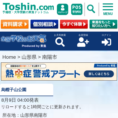
予備校・大学受験の東進ドットコム
MENU
お天気検索
会員登録
ログイン
Produced by 東進
Home
>
山形県
>
南陽市
烏帽子山公園
8月9日 04:00発表
リロードすると1時間ごとに更新されます。
所在地：
山形県南陽市