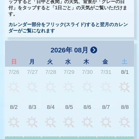
ップすると「日中と夜間」の天気、背景が「グレーの日
付」をタップすると「1日ごと」の天気がご覧いただけま
す。
カレンダー部分をフリック(スライド)すると翌月のカレン
ダーがご覧になれます
2026年 08月
日
月
火
水
木
金
土
7/26
7/27
7/28
7/29
7/30
7/31
8/1
2
8/2
8/3
8/4
8/5
8/6
8/7
8/8
2