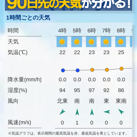
1時間ごとの天気
時間
4時
5時
6時
7時
8時
9
天気
気温(℃)
22
22
23
23
25
2
降水量(mm/h)
0.0
0.0
0.0
0.0
0.0
0
湿度(%)
94
95
97
92
86
8
風向
北東
南
南
東
東南
風速(m/s)
0
1
0
0
0
※気温グラフは、表示期間の最高気温を赤、最低気温を青としています。