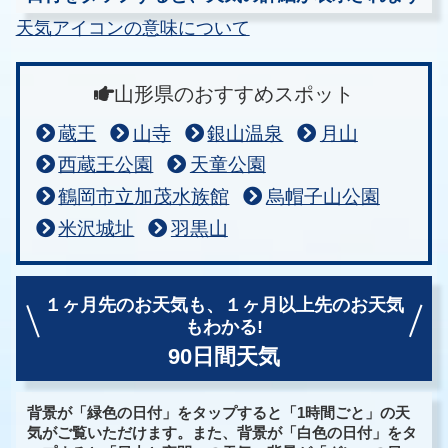
天気アイコンの意味について
山形県のおすすめスポット
蔵王
山寺
銀山温泉
月山
西蔵王公園
天童公園
鶴岡市立加茂水族館
烏帽子山公園
米沢城址
羽黒山
１ヶ月先のお天気も、
１ヶ月以上先のお天気
もわかる!
90日間天気
背景が「緑色の日付」をタップすると「1時間ごと」の天
気がご覧いただけます。また、背景が「白色の日付」をタ