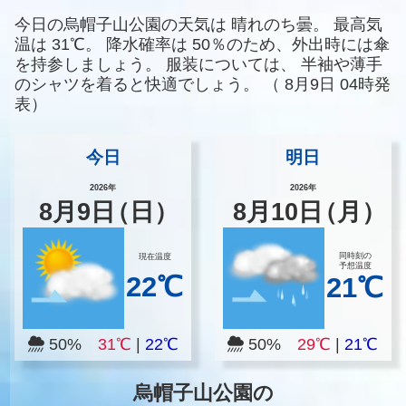
今日の烏帽子山公園の天気は
晴れのち曇。
最高気
温は
31℃。
降水確率は
50％のため、外出時には傘
を持参しましょう。
服装については、
半袖や薄手
のシャツを着ると快適でしょう。
（
8月9日 04時発
表）
今日
明日
2026年
2026年
8
月
9
日
（日）
8
月
10
日
（月）
同時刻の
現在温度
予想温度
22℃
21℃
50%
31℃
|
22℃
50%
29℃
|
21℃
烏帽子山公園の