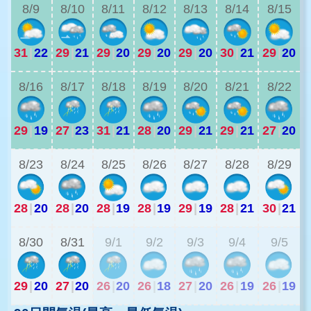
8/9
8/10
8/11
8/12
8/13
8/14
8/15
31
|
22
29
|
21
29
|
20
29
|
20
29
|
20
30
|
21
29
|
20
2
8/16
8/17
8/18
8/19
8/20
8/21
8/22
29
|
19
27
|
23
31
|
21
28
|
20
29
|
21
29
|
21
27
|
20
2
8/23
8/24
8/25
8/26
8/27
8/28
8/29
28
|
20
28
|
20
28
|
19
28
|
19
29
|
19
28
|
21
30
|
21
2
8/30
8/31
9/1
9/2
9/3
9/4
9/5
29
|
20
27
|
20
26
|
20
26
|
18
27
|
20
26
|
19
26
|
19