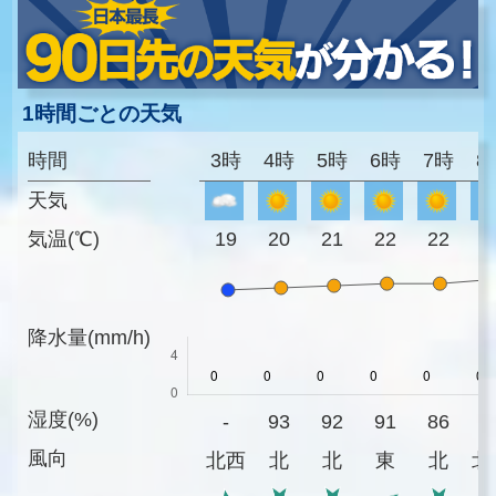
1時間ごとの天気
時間
3時
4時
5時
6時
7時
8
天気
気温(℃)
19
20
21
22
22
2
降水量(mm/h)
湿度(%)
-
93
92
91
86
8
風向
北西
北
北
東
北
北