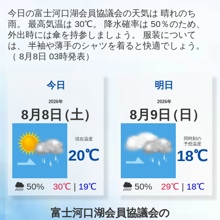
今日の富士河口湖会員協議会の天気は
晴れのち
雨。
最高気温は
30℃。
降水確率は
50％のため、
外出時には傘を持参しましょう。
服装について
は、
半袖や薄手のシャツを着ると快適でしょう。
（
8月8日 03時発表）
今日
明日
2026年
2026年
8
月
8
日
（土）
8
月
9
日
（日）
同時刻の
現在温度
予想温度
20℃
18℃
50%
30℃
|
19℃
50%
29℃
|
18℃
富士河口湖会員協議会の