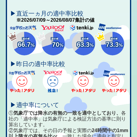
▶直近一ヵ月の適中率比較
※2026/07/09～2026/08/07集計の値
適中率
適中率
適中率
適中率
66.7
70
63.3
73.3
%
%
%
%
▶昨日の適中率比較
▶適中率について
①
気象庁では降水の有無の一致を適中としており、
各
社の「適中率」は気象庁による検証方法の基準に則り
算出しています。
②気象庁では、その日の予報と実際の
24時間中の1mm
以上降水の有無を比べ、
一致した場合に適中と判定し