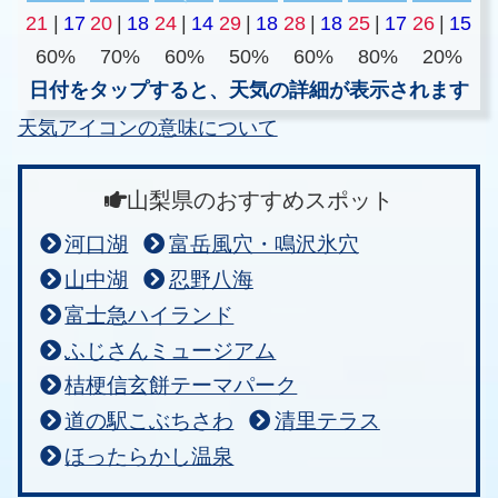
21
|
17
20
|
18
24
|
14
29
|
18
28
|
18
25
|
17
26
|
15
60%
70%
60%
50%
60%
80%
20%
日付をタップすると、天気の詳細が表示されます
天気アイコンの意味について
山梨県のおすすめスポット
河口湖
富岳風穴・鳴沢氷穴
山中湖
忍野八海
富士急ハイランド
ふじさんミュージアム
桔梗信玄餅テーマパーク
道の駅こぶちさわ
清里テラス
ほったらかし温泉