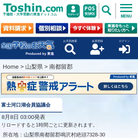
予備校・大学受験の東進ドットコム
MENU
お天気検索
会員登録
ログイン
Produced by 東進
Home
>
山梨県
>
南都留郡
富士河口湖会員協議会
8月8日 03:00発表
リロードすると1時間ごとに更新されます。
所在地：
山梨県南都留郡鳴沢村絶頭7328-30