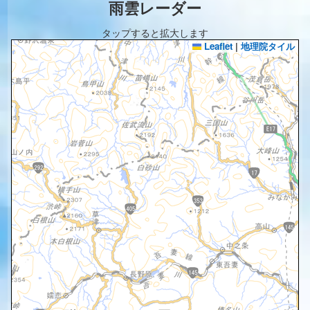
雨雲レーダー
タップすると拡大します
Leaflet
|
地理院タイル