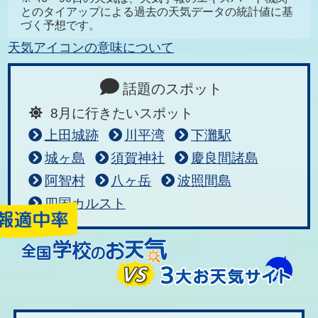
とのタイアップによる過去の天気データの統計値に基
づく予想です。
天気アイコンの意味について
話題のスポット
8月に行きたいスポット
上田城跡
川平湾
下灘駅
城ヶ島
須賀神社
慶良間諸島
阿智村
八ヶ岳
波照間島
四国カルスト