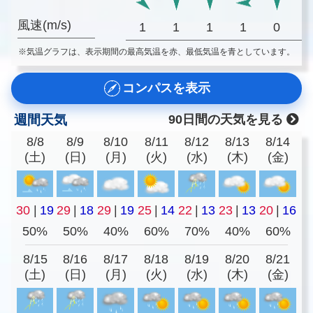
風速(m/s)
1
1
1
1
0
※気温グラフは、表示期間の最高気温を赤、最低気温を青としています。
コンパスを表示
週間天気
90日間の天気を見る
8/8
8/9
8/10
8/11
8/12
8/13
8/14
(土)
(日)
(月)
(火)
(水)
(木)
(金)
30
|
19
29
|
18
29
|
19
25
|
14
22
|
13
23
|
13
20
|
16
50%
50%
40%
60%
70%
40%
60%
8/15
8/16
8/17
8/18
8/19
8/20
8/21
(土)
(日)
(月)
(火)
(水)
(木)
(金)