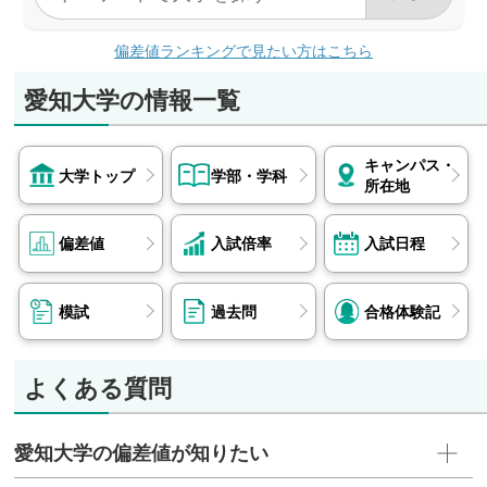
あいちフィナンシャルグループ、十六フィナンシ
あり
ャルグループ、東海東京フィナンシャル・ホール
偏差値ランキングで見たい方はこちら
ディングス、大垣共立銀行、百五銀行、県職員
（愛知県）、日本郵便、山善、マイナビ、アルフ
愛知大学の情報一覧
レッサ 他
現代中国学部
キャンパス・
エイチ・アイ・エス、ドリームスカイ名古屋、名
大学トップ
学部・学科
所在地
港海運、ヤマザキマザック、住友電装、村田機
械、東海東京フィナンシャル・ホールディング
偏差値
入試倍率
入試日程
ス、三協立山、碧海信用金庫、愛知県警察 他
地域政策学部
スズキ、サーラエナジー、碧海信用金庫、岡崎信
模試
過去問
合格体験記
用金庫、県職員（静岡県、愛知県）、市職員（静
岡市）、遠州鉄道、岡谷鋼機 他など
よくある質問
愛知大学の偏差値が知りたい