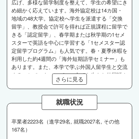
広げ、多様な留学制度を整えて、学生の希望にき
め細かく応えています。海外協定校は14カ国・
地域の48大学。協定校へ学生を派遣する「交換
留学」、教授会で許可を得れば正規課程に留学で
きる「認定留学」、春学期または秋学期の1セメ
スターで英語を中心に学習する「1セメスター認
定留学プログラム」も人気です。春・夏季休暇を
利用した約4週間の「海外短期語学セミナー」も
あります。また、本学で学ぶ外国人留学生と交流
することで、キャンパスの中でも生きた外国語や
さらに見る
外国文化に接することができます。
就職状況
卒業者2223名（進学29名, 就職2027名, その他
167名）