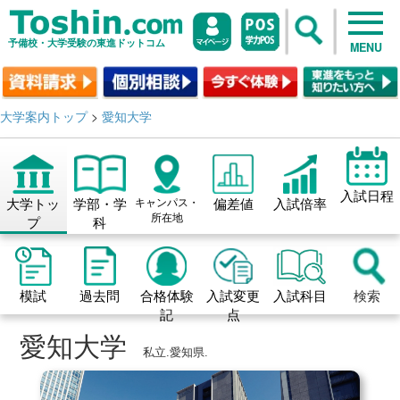
予備校・大学受験の東進ドットコム
MENU
大学案内トップ
>
愛知大学
入試日程
大学トッ
学部・学
キャンパス・
偏差値
入試倍率
所在地
プ
科
模試
過去問
合格体験
入試変更
入試科目
検索
記
点
愛知大学
私立.愛知県.