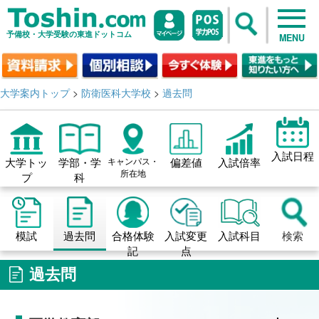
予備校・大学受験の東進ドットコム
MENU
大学案内トップ
>
防衛医科大学校
>
過去問
入試日程
大学トッ
学部・学
キャンパス・
偏差値
入試倍率
所在地
プ
科
模試
過去問
合格体験
入試変更
入試科目
検索
記
点
過去問