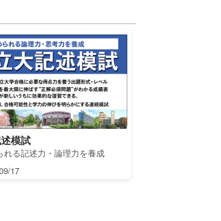
記述模試
られる記述力・論理力を養成
9/17