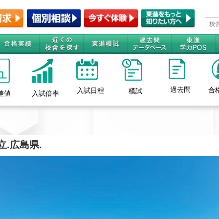
過去問
合
入試日程
模試
差値
入試倍率
立.広島県.