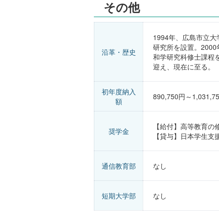
その他
1994年、広島市立
研究所を設置。200
沿革・歴史
和学研究科修士課程を
迎え、現在に至る。
初年度納入
890,750円～1,031,7
額
【給付】高等教育の
奨学金
【貸与】日本学生支
通信教育部
なし
短期大学部
なし