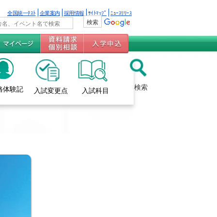
全国統一ﾃｽﾄ
企業案内
採用情報
ｻｲﾄﾏｯﾌﾟ
ﾆｭｰｽﾘﾘｰｽ
検索
格体験記
入試変更点
入試科目