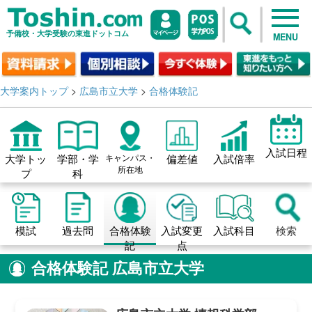
予備校・大学受験の東進ドットコム
MENU
大学案内トップ
>
広島市立大学
>
合格体験記
入試日程
大学トッ
学部・学
キャンパス・
偏差値
入試倍率
所在地
プ
科
模試
過去問
合格体験
入試変更
入試科目
検索
記
点
合格体験記
広島市立大学