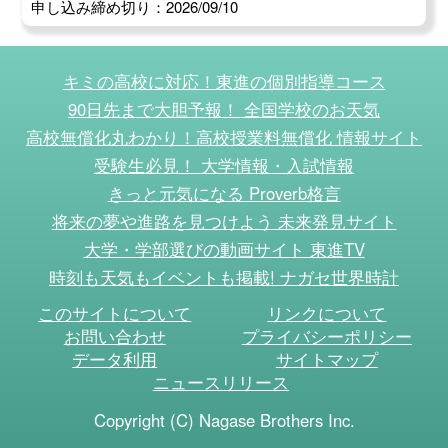
申し込み締め切り：2026/09/10
キミの高校に対応！東進の個別指導コース
90日先まで大胆予報！ 全国学校のお天気
高校無償化丸わかり！高校授業料無償化 情報サイト
受験生必見！ 大学情報・入試情報
きっと元気になる Proverb格言
将来の夢や進路を見つけよう 未来発見サイト
大学・学部選びの動画サイト 東進TV
時刻も天気もイベントも掲載! ナガセ世界時計
このサイトについて
リンクについて
お問い合わせ
プライバシーポリシー
データ利用
サイトマップ
ニュースリリース
Copyright (C) Nagase Brothers Inc.