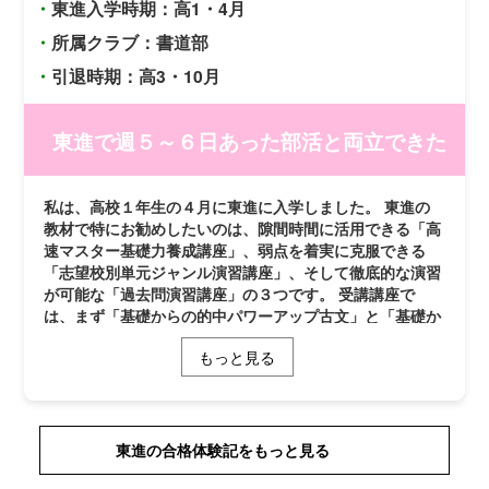
・
東進入学時期：高1・4月
・
所属クラブ：書道部
・
引退時期：高3・10月
東進で週５～６日あった部活と両立できた
私は、高校１年生の４月に東進に入学しました。 東進の
教材で特にお勧めしたいのは、隙間時間に活用できる「高
速マスター基礎力養成講座」、弱点を着実に克服できる
「志望校別単元ジャンル演習講座」、そして徹底的な演習
が可能な「過去問演習講座」の３つです。 受講講座で
は、まず「基礎からの的中パワーアップ古文」と「基礎か
ら学ぶ漢文」が挙げられます。当初は、古文と漢文に強い
もっと見る
苦手意識を持っていましたが、基礎から丁寧に解説してく
ださる授業と徹底した復習により、スムーズに文章が読め
るようになりました。また、「今井宏の英語C組・基礎力
完成教室」は今井先生のお話が非常に面白く、楽しみなが
ら効率的な復習法を身につけることができました。 学習
東進の合格体験記をもっと見る
面以外では、担任の先生や担任助手の方との面談、そして