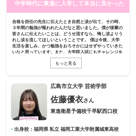
中学時代に東進に入学して本当に良かった
合格を担任の先生に伝えたとき自然と涙が出て、その時、
３年間の勉強が報われたんだなと思いました。僕が後輩の
皆さんに伝えたいことは、どうせ流すなら、悔し涙よりう
れし涙を流してほしいということです。 僕は今後、大学
生活を楽しみ、かつ勉強をおろそかにはせずやっていきた
いなと思っています。また、大学院入試にもチャレンジを
していき、人としてのレベルアップをしていきたいと思っ
もっと見る
ています。両親はあまり勉強に口を出すタイプではなかっ
たけれど、受験や東進に僕のためにお金を払ってくれて本
当に感謝をしています。学校や東進の担任の先生方にも進
路の相談や受験の応援をして頂き感謝しています。僕は中
広島市立大学
芸術学部
学時代のときにこの東進に入学して、いろんな仲間や担任
の先生方と出会えて本当によかったと思っています。
佐藤優衣
さん
東進衛星予備校千早駅西口校
・
出身校：福岡県 私立 福岡工業大学附属城東高校