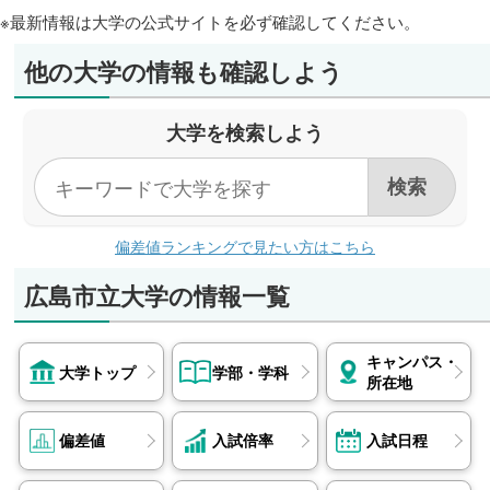
チームミーティングの時間が大きな支えとなりました。話
※最新情報は大学の公式サイトを必ず確認してください。
していてとても楽しく、チームミーティングの時間が毎回
楽しみでした。 私は、高校３年生の10月頃まで書道部の
他の大学の情報も確認しよう
副部長を務めており、週５～６日の活動がありましたが、
東進のシステムを活用することで部活動と学習を高いレベ
ルで両立させることができました。 志望した芸術系大学
大学を検索しよう
は、共通テストと実技試験の比率が２対１という方式でし
た。美術系高校ではなかった私は実技に不安もありました
が、共通テストで確実に得点を稼ぐための戦略を立て、直
前期は科目を絞って対策に全力を注ぎました。特に選択科
目の理科基礎は、過去問演習講座大学入学共通テスト対策
を用いてセンター試験時代まで遡り、未知の問題を無くす
偏差値ランキングで見たい方はこちら
まで毎日演習し続けました。 結果として、共通テストの
理科基礎で高得点を獲得でき、その貯金が合格を大きく手
広島市立大学の情報一覧
繰り寄せたと確信しています。将来はグラフィック系の仕
事に就き、多くの人の目に触れる素敵なデザインを発信で
きるよう、大学でも邁進していきます。
キャンパス・
大学トップ
学部・学科
所在地
偏差値
入試倍率
入試日程