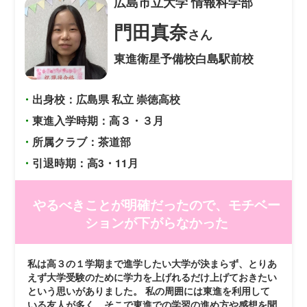
広島市立大学
情報科学部
門田真奈
さん
東進衛星予備校白島駅前校
・
出身校：広島県 私立 崇徳高校
・
東進入学時期：高３・３月
・
所属クラブ：茶道部
・
引退時期：高3・11月
やるべきことが明確だったので、モチベー
ションが下がらなかった
私は高３の１学期まで進学したい大学が決まらず、とりあ
えず大学受験のために学力を上げれるだけ上げておきたい
という思いがありました。 私の周囲には東進を利用して
いる友人が多く、そこで東進での学習の進め方や感想を聞