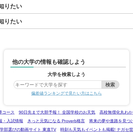
知りたい
知りたい
他の大学の情報も確認しよう
大学を検索しよう
偏差値ランキングで見たい方はこちら
導コース
90日先まで大胆予報！ 全国学校のお天気
高校無償化丸わか
報・入試情報
きっと元気になる Proverb格言
将来の夢や進路を見つ
学部選びの動画サイト 東進TV
時刻も天気もイベントも掲載! ナガセ