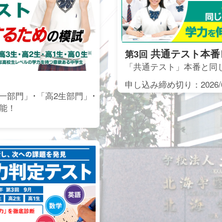
共通テスト本番
第3回
「共通テスト」本番と同
申し込み締め切り：2026/0
一部門」･「高2生部門」･
能！