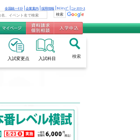
全国統一ﾃｽﾄ
企業案内
採用情報
ｻｲﾄﾏｯﾌﾟ
ﾆｭｰｽﾘﾘｰｽ
検索
入試変更点
入試科目