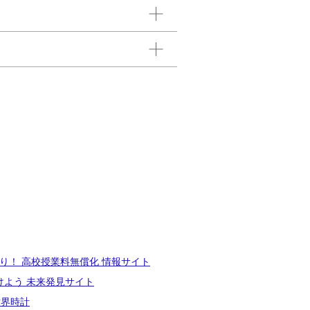
り！ 高校授業料無償化 情報サイト
けよう 未来発見サイト
世界時計