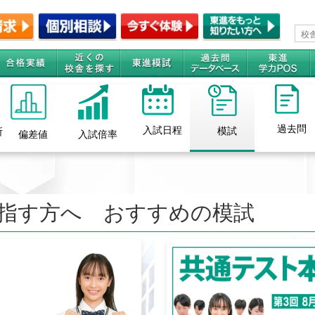
過去問
入試日程
模試
所
偏差値
入試倍率
指す方へ おすすめの模試