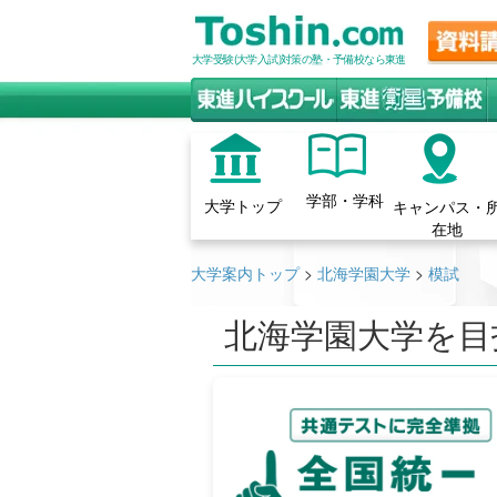
大学受験(大学入試)対策の塾・予備校なら東進
学部・学科
大学トップ
キャンパス・
在地
大学案内トップ
>
北海学園大学
>
模試
北海学園大学を目