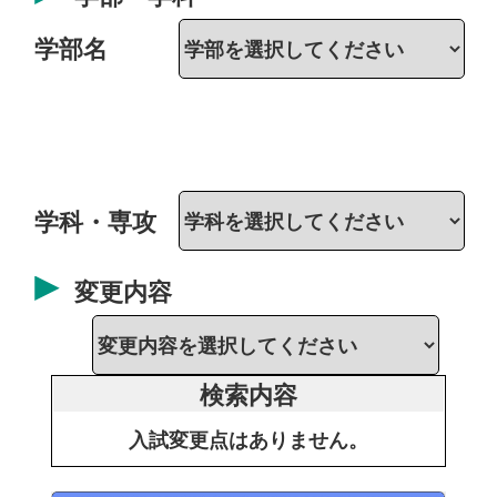
学部名
学科・専攻
変更内容
検索内容
入試変更点はありません。