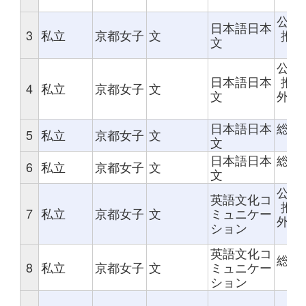
評
公募
日本語日本
3
私立
京都女子
文
推薦
文
評
公募
日本語日本
推薦
4
私立
京都女子
文
文
外部
価
日本語日本
総合
5
私立
京都女子
文
文
日本語日本
総合
6
私立
京都女子
文
文
公募
英語文化コ
推薦
7
私立
京都女子
文
ミュニケー
外部
ション
価
英語文化コ
総合
8
私立
京都女子
文
ミュニケー
ション