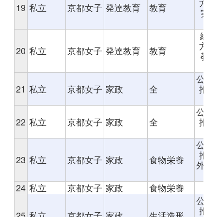
方式
19
私立
京都女子
発達教育
教育
実
総合
方式
20
私立
京都女子
発達教育
教育
教
公募
21
私立
京都女子
家政
全
推薦
評
公募
22
私立
京都女子
家政
全
推薦
評
公募
推薦
23
私立
京都女子
家政
食物栄養
外部
価
24
私立
京都女子
家政
食物栄養
総
公募
推薦
25
私立
京都女子
家政
生活造形