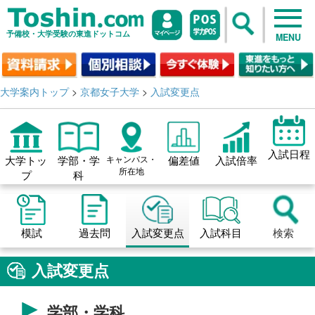
予備校・大学受験の東進ドットコム
MENU
大学案内トップ
>
京都女子大学
>
入試変更点
入試日程
大学トッ
学部・学
キャンパス・
偏差値
入試倍率
所在地
プ
科
模試
過去問
入試変更点
入試科目
検索
入試変更点
学部・学科