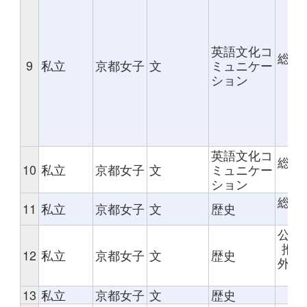
英語文化コ
総合
9
私立
京都女子
文
ミュニケー
ション
英語文化コ
総合
10
私立
京都女子
文
ミュニケー
ション
総合
11
私立
京都女子
文
歴史
公募
推薦
12
私立
京都女子
文
歴史
外部
価
13
私立
京都女子
文
歴史
総