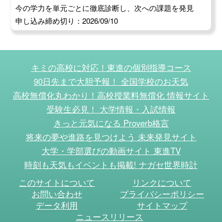
今の学力を単元ごとに徹底診断し、次への課題を発見
申し込み締め切り：2026/09/10
キミの高校に対応！東進の個別指導コース
90日先まで大胆予報！ 全国学校のお天気
高校無償化丸わかり！高校授業料無償化 情報サイト
受験生必見！ 大学情報・入試情報
きっと元気になる Proverb格言
将来の夢や進路を見つけよう 未来発見サイト
大学・学部選びの動画サイト 東進TV
時刻も天気もイベントも掲載! ナガセ世界時計
このサイトについて
リンクについて
お問い合わせ
プライバシーポリシー
データ利用
サイトマップ
ニュースリリース