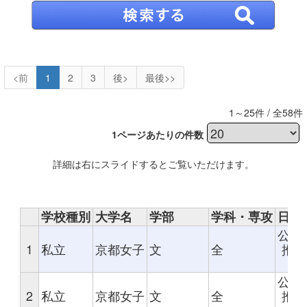
<前
1
2
3
後>
最後>>
1～25件 / 全58件
1ページあたりの件数
詳細は右にスライドするとご覧いただけます。
学校種別
大学名
学部
学科・専攻
日程
公募
1
私立
京都女子
文
全
推薦
評
公募
2
私立
京都女子
文
全
推薦