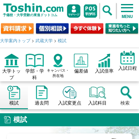
予備校・大学受験の東進ドットコム
MENU
大学案内トップ
>
武蔵大学
>
模試
入試日程
大学トッ
学部・学
キャンパス・
偏差値
入試倍率
所在地
プ
科
模試
過去問
入試変更点
入試科目
検索
模試