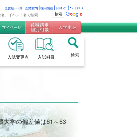
全国統一ﾃｽﾄ
企業案内
採用情報
ｻｲﾄﾏｯﾌﾟ
ﾆｭｰｽﾘﾘｰｽ
検索
入試変更点
入試科目
蔵大学の偏差値は61～63