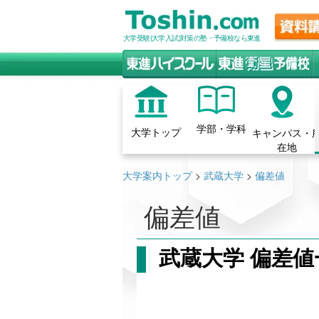
大学受験(大学入試)対策の塾・予備校なら東進
学部・学科
大学トップ
キャンパス・
在地
大学案内トップ
>
武蔵大学
>
偏差値
偏差値
武蔵大学 偏差値