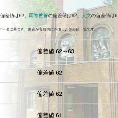
偏差値は62。
国際教養
の偏差値は62。
人文
の偏差値は6
試データに基づき、東進が客観的に評価した偏差値一覧です。
偏差値 62～63
偏差値 62
偏差値 62
偏差値 61