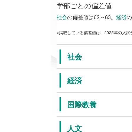
学部ごとの偏差値
社会
の偏差値は62～63。
経済
の
※掲載している偏差値は、2025年の入
社会
経済
国際教養
人文