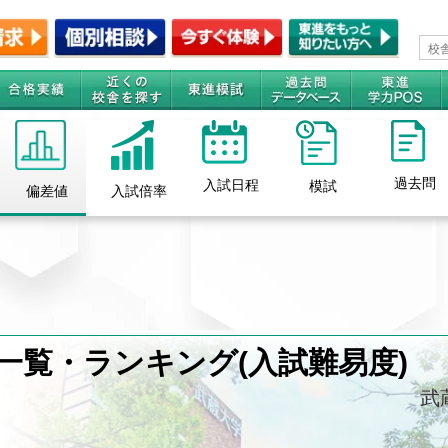
過去問
入試日程
模試
所
偏差値
入試倍率
一覧・ランキング(入試難易度)
武