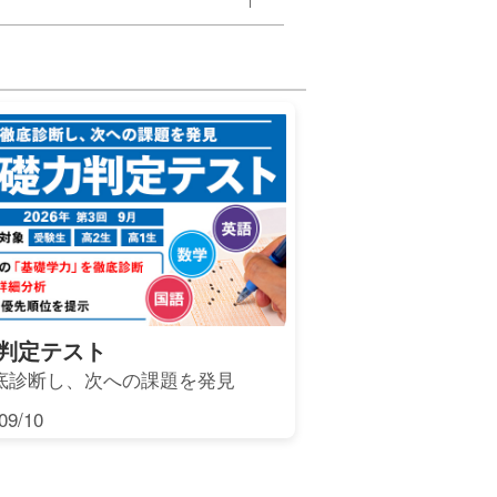
判定テスト
底診断し、次への課題を発見
9/10