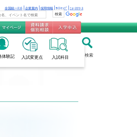
全国統一ﾃｽﾄ
企業案内
採用情報
ｻｲﾄﾏｯﾌﾟ
ﾆｭｰｽﾘﾘｰｽ
検索
格体験記
入試変更点
入試科目