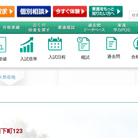
過去問
合
入試日程
模試
差値
入試倍率
ス所在地
川下町123