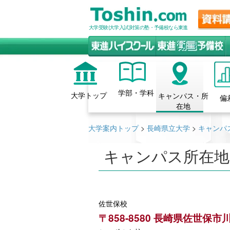
大学受験(大学入試)対策の塾・予備校なら東進
学部・学科
大学トップ
キャンパス・所
偏
在地
大学案内トップ
>
長崎県立大学
>
キャンパ
キャンパス所在地
佐世保校
〒858-8580 長崎県佐世保市