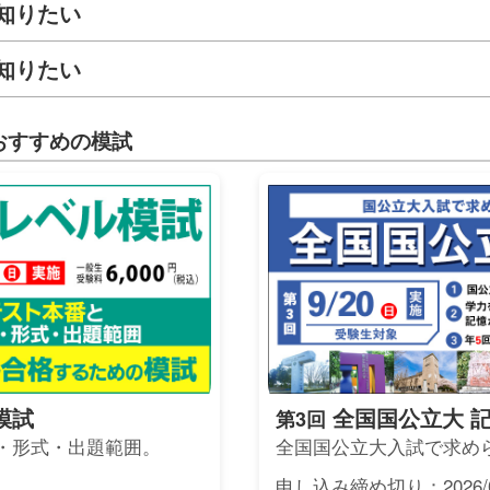
知りたい
知りたい
おすすめの模試
模試
全国国公立大 
第3回
・形式・出題範囲。
全国国公立大入試で求め
申し込み締め切り：2026/0