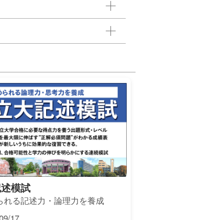
記述模試
られる記述力・論理力を養成
9/17