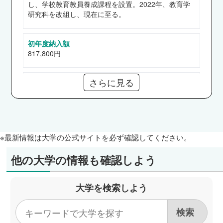
し、学校教育教員養成課程を設置。2022年、教育学
など
研究科を改組し、現在に至る。
初年度納入額
817,800円
さらに見る
奨学金
【給付】高等教育の修学支援新制度、奈良教育大学後
援会学習奨励費
【貸与】日本学生支援機構（第一、二種）
※最新情報は大学の公式サイトを必ず確認してください。
通信教育部
なし
他の大学の情報も確認しよう
短期大学部
大学を検索しよう
なし