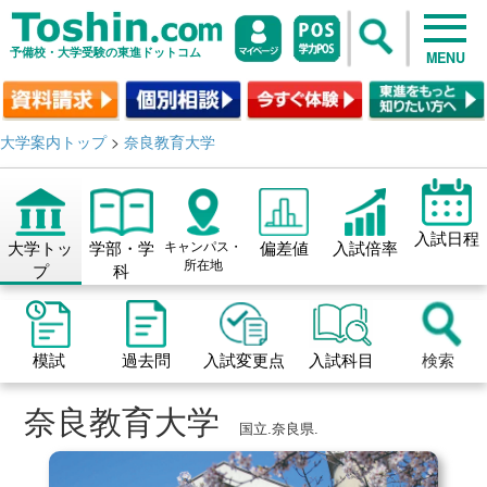
予備校・大学受験の東進ドットコム
MENU
大学案内トップ
>
奈良教育大学
入試日程
大学トッ
学部・学
キャンパス・
偏差値
入試倍率
所在地
プ
科
模試
過去問
入試変更点
入試科目
検索
奈良教育大学
国立.奈良県.