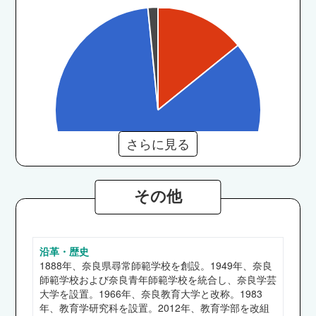
さらに見る
その他
教育学部
沿革・歴史
県職員（奈良県）、市職員（奈良市）、大阪府警
1888年、奈良県尋常師範学校を創設。1949年、奈良
察、近畿財務局、南都銀行、野村證券、神戸学
師範学校および奈良青年師範学校を統合し、奈良学芸
園、ベネッセスタイルケア、大和ハウス工業、ミ
大学を設置。1966年、奈良教育大学と改称。1983
年、教育学研究科を設置。2012年、教育学部を改組
イダス、マイナビワークス、ホテルモントレ 他