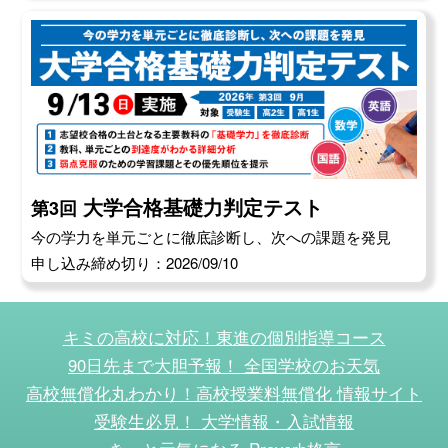
大学合格基礎力判定テスト
第3回
今の学力を単元ごとに徹底診断し、次への課題を発見
申し込み締め切り：2026/09/10
キミの高校に対応！東進の個別指導コース
90日先まで大胆予報！ 全国学校のお天気
高校無償化丸わかり！高校授業料無償化 情報サイト
受験生必見！ 大学情報・入試情報