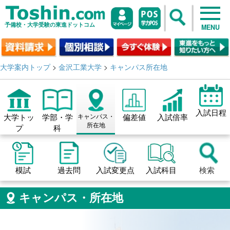
予備校・大学受験の東進ドットコム
MENU
大学案内トップ
>
金沢工業大学
>
キャンパス所在地
入試日程
大学トッ
学部・学
キャンパス・
偏差値
入試倍率
所在地
プ
科
模試
過去問
入試変更点
入試科目
検索
キャンパス・所在地