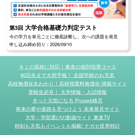
大学合格基礎力判定テスト
第3回
今の学力を単元ごとに徹底診断し、次への課題を発見
申し込み締め切り：2026/09/10
キミの高校に対応！東進の個別指導コース
90日先まで大胆予報！ 全国学校のお天気
高校無償化丸わかり！高校授業料無償化 情報サイト
受験生必見！ 大学情報・入試情報
きっと元気になる Proverb格言
将来の夢や進路を見つけよう 未来発見サイト
大学・学部選びの動画サイト 東進TV
時刻も天気もイベントも掲載! ナガセ世界時計