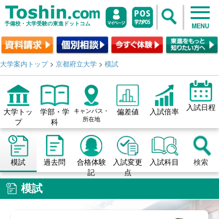
予備校・大学受験の東進ドットコム
MENU
大学案内トップ
>
京都府立大学
>
模試
入試日程
大学トッ
学部・学
キャンパス・
偏差値
入試倍率
所在地
プ
科
模試
過去問
合格体験
入試変更
入試科目
検索
記
点
模試