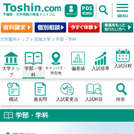
予備校・大学受験の東進ドットコム
MENU
大学案内トップ
>
宮城大学
>
学部・学科
入試日程
大学トッ
学部・学
キャンパス・
偏差値
入試倍率
所在地
プ
科
模試
過去問
入試変更点
入試科目
検索
学部・学科