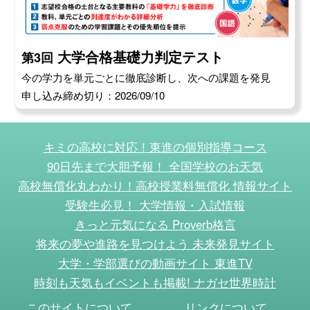
大学合格基礎力判定テスト
第3回
今の学力を単元ごとに徹底診断し、次への課題を発見
申し込み締め切り：2026/09/10
キミの高校に対応！東進の個別指導コース
90日先まで大胆予報！ 全国学校のお天気
高校無償化丸わかり！高校授業料無償化 情報サイト
受験生必見！ 大学情報・入試情報
きっと元気になる Proverb格言
将来の夢や進路を見つけよう 未来発見サイト
大学・学部選びの動画サイト 東進TV
時刻も天気もイベントも掲載! ナガセ世界時計
このサイトについて
リンクについて