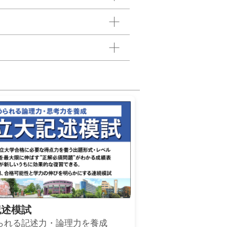
記述模試
られる記述力・論理力を養成