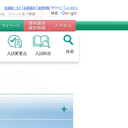
全国統一ﾃｽﾄ
企業案内
採用情報
ｻｲﾄﾏｯﾌﾟ
ﾆｭｰｽﾘﾘｰｽ
検索
入試変更点
入試科目
＋