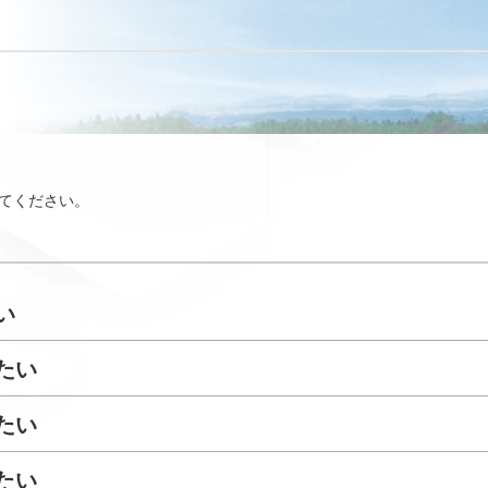
てください。
い
たい
たい
たい