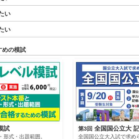
たい
たい
すめの模試
模試
全国国公立大 
第3回
・形式・出題範囲。
全国国公立大入試で求め