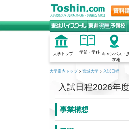
大学受験(大学入試)対策の塾・予備校なら東進
学部・学科
大学トップ
キャンパス・
在地
大学案内トップ
>
宮城大学
>
入試日程
入試日程
2026年
事業構想