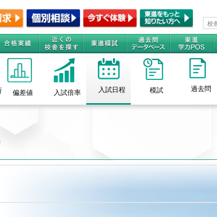
過去問
入試日程
模試
所
偏差値
入試倍率
度