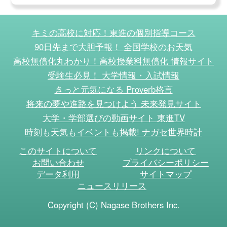
キミの高校に対応！東進の個別指導コース
90日先まで大胆予報！ 全国学校のお天気
高校無償化丸わかり！高校授業料無償化 情報サイト
受験生必見！ 大学情報・入試情報
きっと元気になる Proverb格言
将来の夢や進路を見つけよう 未来発見サイト
大学・学部選びの動画サイト 東進TV
時刻も天気もイベントも掲載! ナガセ世界時計
このサイトについて
リンクについて
お問い合わせ
プライバシーポリシー
データ利用
サイトマップ
ニュースリリース
Copyright (C) Nagase Brothers Inc.