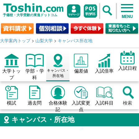
予備校・大学受験の東進ドットコム
MENU
大学案内トップ
>
山梨大学
>
キャンパス所在地
入試日程
大学トッ
学部・学
キャンパス・
偏差値
入試倍率
所在地
プ
科
模試
過去問
合格体験
入試変更
入試科目
検索
記
点
キャンパス・所在地