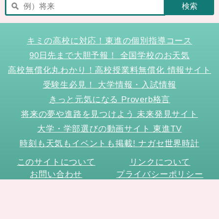
キミの高校に対応！東進の個別指導コース
90日先まで大胆予報！ 全国学校のお天気
高校無償化丸わかり！高校授業料無償化 情報サイト
受験生必見！ 大学情報・入試情報
きっと元気になる Proverb格言
将来の夢や進路を見つけよう 未来発見サイト
大学・学部選びの動画サイト 東進TV
時刻も天気もイベントも掲載! ナガセ世界時計
このサイトについて
リンクについて
お問い合わせ
プライバシーポリシー
データ利用
サイトマップ
ニュースリリース
Copyright (C) Nagase Brothers Inc.