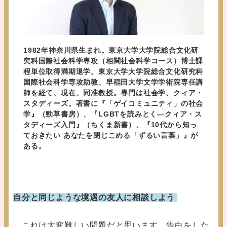
1982年神奈川県生まれ。東京大学大学院総合文化研
究科国際社会科学専攻（相関社会科学コース）博士課
程単位取得満期退学。東京大学大学院総合文化研究科
国際社会科学専攻助教、早稲田大学文学学術院専任講
師を経て、現在、同准教授。専門は社会学、クィア・
スタディーズ。著書に『「ゲイコミュニティ」の社会
学』（勁草書房）、『LGBTを読みとく―クィア・ス
タディーズ入門』（ちくま新書）、『10代から知っ
ておきたい あなたを閉じこめる「ずるい言葉」』が
ある。
自分と同じような境遇の友人に相談しよう
これは大変難しい問題だと思います。告白をした