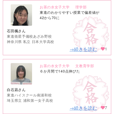
お茶の水女子大学
理学部
no
東進のわかりやすい授業で偏差値が
image
42から70に
石田楓さん
東進衛星予備校あざみ野校
神奈川県 私立 日本大学高校
→続きを読む
1
お茶の水女子大学
文教育学部
no
６か月間で140点伸びた
image
白石凪さん
東進ハイスクール南浦和校
埼玉県立 浦和第一女子高校
→続きを読む
7