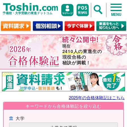
予備校・大学受験の東進ドットコム
MENU
2410人の
東進生の
現役合格の
秘訣が満載！
2025年の合格体験記はこちら
キーワードから合格体験記を絞り込む
大学