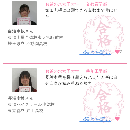
お茶の水女子大学
文教育学部
no
第１志望に出願できる点数まで伸ばせ
image
た
白濱南帆さん
東進衛星予備校東大宮駅前校
埼玉県立 不動岡高校
→続きを読む
7
お茶の水女子大学
共創工学部
no
受験本番を乗り越えられえたカギは自
image
分自身が積み重ねた努力
長沼実希さん
東進ハイスクール池袋校
東京都立 戸山高校
→続きを読む
1