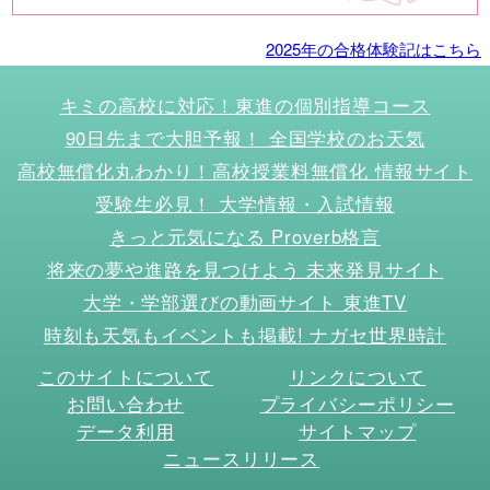
2025年の合格体験記はこちら
キミの高校に対応！東進の個別指導コース
90日先まで大胆予報！ 全国学校のお天気
高校無償化丸わかり！高校授業料無償化 情報サイト
受験生必見！ 大学情報・入試情報
きっと元気になる Proverb格言
将来の夢や進路を見つけよう 未来発見サイト
大学・学部選びの動画サイト 東進TV
時刻も天気もイベントも掲載! ナガセ世界時計
このサイトについて
リンクについて
お問い合わせ
プライバシーポリシー
データ利用
サイトマップ
ニュースリリース