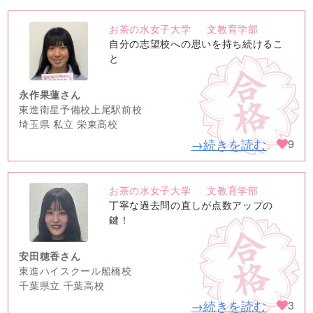
お茶の水女子大学
文教育学部
no
自分の志望校への思いを持ち続けるこ
image
と
永作果蓮さん
東進衛星予備校上尾駅前校
埼玉県 私立 栄東高校
→続きを読む
9
お茶の水女子大学
文教育学部
no
丁寧な過去問の直しが点数アップの
image
鍵！
安田穂香さん
東進ハイスクール船橋校
千葉県立 千葉高校
→続きを読む
3