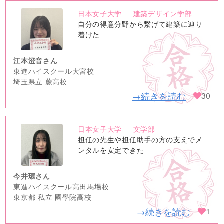
日本女子大学
建築デザイン学部
no
自分の得意分野から繋げて建築に辿り
image
着けた
江本澄音さん
東進ハイスクール大宮校
埼玉県立 蕨高校
→続きを読む
30
日本女子大学
文学部
no
担任の先生や担任助手の方の支えでメ
image
ンタルを安定できた
今井環さん
東進ハイスクール高田馬場校
東京都 私立 國學院高校
→続きを読む
1