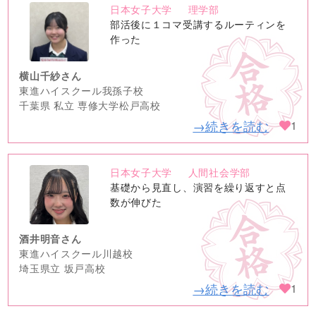
日本女子大学
理学部
no
部活後に１コマ受講するルーティンを
image
作った
横山千紗さん
東進ハイスクール我孫子校
千葉県 私立 専修大学松戸高校
→続きを読む
1
日本女子大学
人間社会学部
no
基礎から見直し、演習を繰り返すと点
image
数が伸びた
酒井明音さん
東進ハイスクール川越校
埼玉県立 坂戸高校
→続きを読む
1