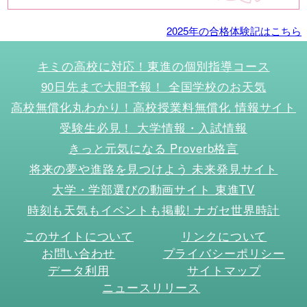
2025年の合格体験記はこちら
キミの高校に対応！東進の個別指導コース
90日先まで大胆予報！ 全国学校のお天気
高校無償化丸わかり！高校授業料無償化 情報サイト
受験生必見！ 大学情報・入試情報
きっと元気になる Proverb格言
将来の夢や進路を見つけよう 未来発見サイト
大学・学部選びの動画サイト 東進TV
時刻も天気もイベントも掲載! ナガセ世界時計
このサイトについて
リンクについて
お問い合わせ
プライバシーポリシー
データ利用
サイトマップ
ニュースリリース