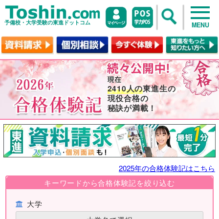
予備校・大学受験の東進ドットコム
MENU
2410人の
東進生の
現役合格の
秘訣が満載！
2025年の合格体験記はこちら
キーワードから合格体験記を絞り込む
大学