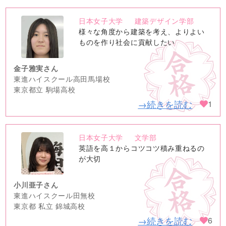
日本女子大学
建築デザイン学部
no
様々な角度から建築を考え、よりよい
image
ものを作り社会に貢献したい
金子雅実さん
東進ハイスクール高田馬場校
東京都立 駒場高校
→続きを読む
1
日本女子大学
文学部
no
英語を高１からコツコツ積み重ねるの
image
が大切
小川亜子さん
東進ハイスクール田無校
東京都 私立 錦城高校
→続きを読む
6