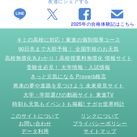
友達にシェアする
2025年の合格体験記はこちら
キミの高校に対応！東進の個別指導コース
90日先まで大胆予報！ 全国学校のお天気
高校無償化丸わかり！高校授業料無償化 情報サイト
受験生必見！ 大学情報・入試情報
きっと元気になる Proverb格言
将来の夢や進路を見つけよう 未来発見サイト
大学・学部選びの動画サイト 東進TV
時刻も天気もイベントも掲載! ナガセ世界時計
このサイトについて
リンクについて
お問い合わせ
プライバシーポリシー
データ利用
サイトマップ