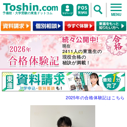
予備校・大学受験の東進ドットコム
MENU
2411人の
東進生の
現役合格の
秘訣が満載！
2025年の合格体験記はこちら