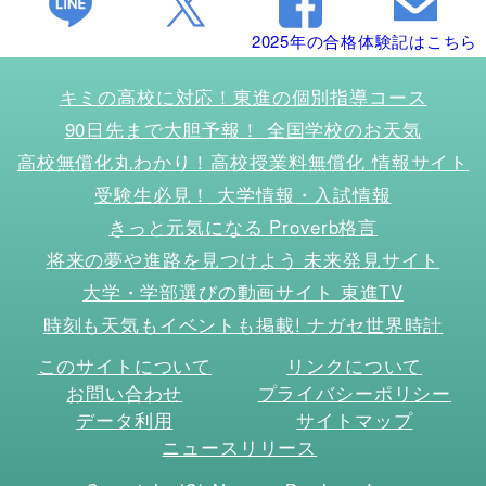
2025年の合格体験記はこちら
キミの高校に対応！東進の個別指導コース
90日先まで大胆予報！ 全国学校のお天気
高校無償化丸わかり！高校授業料無償化 情報サイト
受験生必見！ 大学情報・入試情報
きっと元気になる Proverb格言
将来の夢や進路を見つけよう 未来発見サイト
大学・学部選びの動画サイト 東進TV
時刻も天気もイベントも掲載! ナガセ世界時計
このサイトについて
リンクについて
お問い合わせ
プライバシーポリシー
データ利用
サイトマップ
ニュースリリース