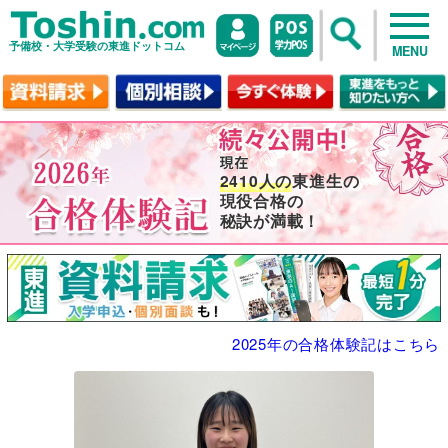
予備校・大学受験の東進ドットコム
MENU
2410人の
東進生の
現役合格の
秘訣が満載！
2025年の合格体験記はこちら