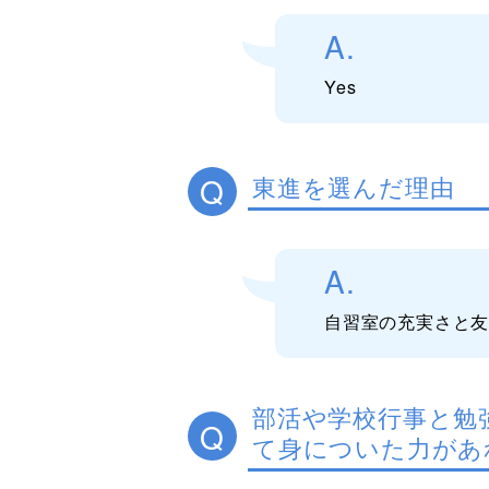
A.
Yes
Q
東進を選んだ理由
A.
自習室の充実さと
部活や学校行事と勉
Q
て身についた力があ