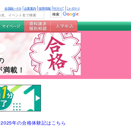
全国統一ﾃｽﾄ
企業案内
採用情報
ｻｲﾄﾏｯﾌﾟ
ﾆｭｰｽﾘﾘｰｽ
の
が満載！
2025年の合格体験記はこちら