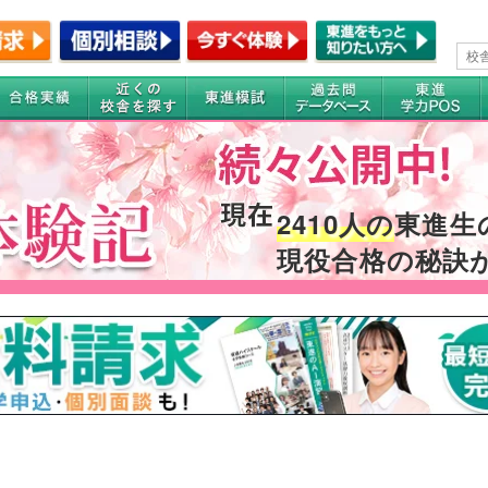
2410人の
東進生
現役合格の秘訣