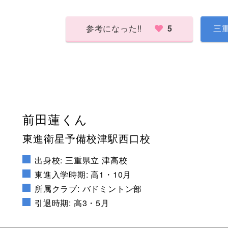
参考になった!!
5
三
前田蓮くん
東進衛星予備校津駅西口校
出身校: 三重県立 津高校
東進入学時期: 高1・10月
所属クラブ: バドミントン部
引退時期: 高3・5月