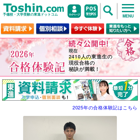
予備校・大学受験の東進ドットコム
MENU
2410人の
東進生の
現役合格の
秘訣が満載！
2025年の合格体験記はこちら